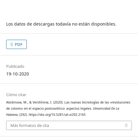
Los datos de descargas todavía no están disponibles.
PDF
Publicado
19-10-2020
Cómo citar
Abrámova, M., & Vershínina, I. (2020). Las nuevas tecnologías de las «revoluciones
de colores» en el espacio postsoviético: aspectos legales.
Universidad De La
Habana
, (292). https://doi.org/10.5281/uh.vi292.2165
Más formatos de cita