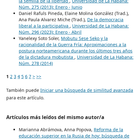
la semilla de la libertad
,
Universidad de La Habana:
Núm. 275 (2013): Enero - Junio
Daniel Rafuls Pineda, Elaine Molina González (Trad.),
Ana Paula Alvarez Miche (Trad.),
De la democracia
liberal a la participativa
,
Universidad de La Habana:
Núm. 296 (2023): Enero - Abril
Yanelexy Soto Soler,
Mobutu Sese Seko y la
racionalidad de la Guerra Fría: Aproximaciones a la
postura norteamericana durante los últimos tres años
de la dictadura mobutista
,
Universidad de La Habana:
Núm. 278 (2014)
1
2
3
4
5
6
7
>
>>
También puede
Iniciar una búsqueda de similitud avanzada
para este artículo.
Artículos más leídos del mismo autor/a
Marianna Abrámova, Anna Popova,
Reforma de la
educación superior en la Rusia de hoy: búsqueda de