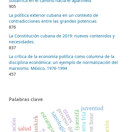
Sudáfrica en el camino hacia el apartheid
905
La política exterior cubana en un contexto de
contradicciones entre las grandes potencias
876
La Constitución cubana de 2019: nuevos contenidos y
necesidades.
837
La crítica de la economía política como columna de la
disciplina económica: un ejemplo de normalización del
marxismo. México, 1976-1994
457
Palabras clave
juventud
títeres
iyaonifá
sanología
guerra fría
dunkirk
salud