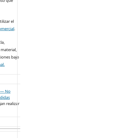
 uso que
lizar el
omercial
.
la,
 material,
ciones bajo
al.
— No
didas
an realizar