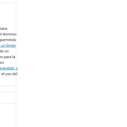
 para
el dominio
 permitida
 un límite
.
ede no
s para la
ros
ivacidad, o
 el uso del