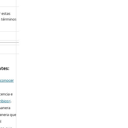
 estas
s términos
ntes:
econocer
cencia e
ambios<
.
manera
anera que
l