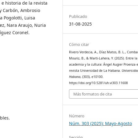
e historia de la revista
y Carbón, Ambrosio
Publicado
a Pogolotti, Luisa
31-08-2025
z, Nara Araujo, Nuria
íguez Coronel.
Cómo citar
Rivero Verdecia, A., Díaz Matos, B. L., Comba
Mouriz, B., & Marti-Lahera, Y. (2025). Entre la
academia y la cultura: Ángel Augier Proenza e
revista Universidad de La Habana.
Universida
Habana
, (303), e10100.
https://doi.org/10.5281/uh.vi303.11608
Más formatos de cita
Número
bles.
Núm. 303 (2025): Mayo-Agosto
Sección