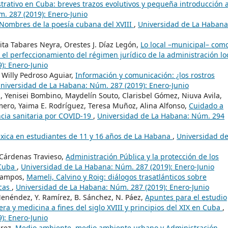
rativo en Cuba: breves trazos evolutivos y pequeña introducción 
. 287 (2019): Enero-Junio
 Nombres de la poesía cubana del XVIII
,
Universidad de La Habana
ta Tabares Neyra, Orestes J. Díaz Legón,
Lo local –municipal– com
 el perfeccionamiento del régimen jurídico de la administración lo
): Enero-Junio
 Willy Pedroso Aguiar,
Información y comunicación: ¿los rostros
niversidad de La Habana: Núm. 287 (2019): Enero-Junio
 Yenisei Bombino, Maydelín Souto, Clarisbel Gómez, Niuva Avila,
ro, Yaima E. Rodríguez, Teresa Muñoz, Alina Alfonso,
Cuidado a
ia sanitaria por COVID-19
,
Universidad de La Habana: Núm. 294
éxica en estudiantes de 11 y 16 años de La Habana
,
Universidad de
 Cárdenas Travieso,
Administración Pública y la protección de los
 Cuba
,
Universidad de La Habana: Núm. 287 (2019): Enero-Junio
 Campos,
Mameli, Calvino y Roig: diálogos trasatlánticos sobre
icas
,
Universidad de La Habana: Núm. 287 (2019): Enero-Junio
enéndez, Y. Ramírez, B. Sánchez, N. Páez,
Apuntes para el estudio
ra y medicina a fines del siglo XVIII y principios del XIX en Cuba
,
): Enero-Junio
arez,
Medio ambiente, medio ambiente urbano y Administración