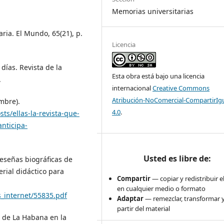
Memorias universitarias
aria. El Mundo, 65(21), p.
Licencia
 días. Revista de la
Esta obra está bajo una licencia
.
internacional
Creative Commons
Atribución-NoComercial-CompartirIg
mbre).
4.0
.
s/ellas-la-revista-que-
anticipa-
Usted es libre de:
Reseñas biográficas de
erial didáctico para
Compartir
— copiar y redistribuir e
en cualquier medio o formato
os_internet/55835.pdf
Adaptar
— remezclar, transformar y
partir del material
d de La Habana en la