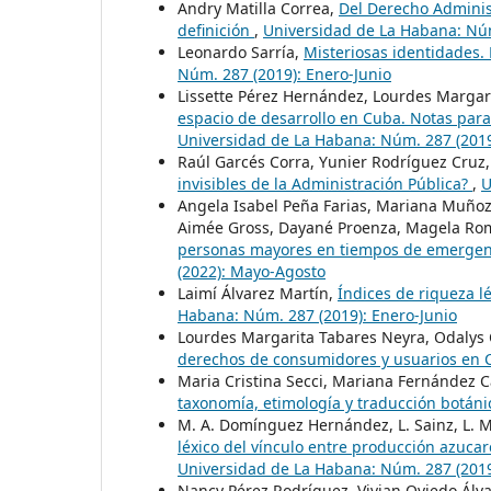
Andry Matilla Correa,
Del Derecho Administ
definición
,
Universidad de La Habana: Núm
Leonardo Sarría,
Misteriosas identidades.
Núm. 287 (2019): Enero-Junio
Lissette Pérez Hernández, Lourdes Margari
espacio de desarrollo en Cuba. Notas para
Universidad de La Habana: Núm. 287 (2019
Raúl Garcés Corra, Yunier Rodríguez Cruz,
invisibles de la Administración Pública?
,
U
Angela Isabel Peña Farias, Mariana Muñoz,
Aimée Gross, Dayané Proenza, Magela Rome
personas mayores en tiempos de emergenc
(2022): Mayo-Agosto
Laimí Álvarez Martín,
Índices de riqueza l
Habana: Núm. 287 (2019): Enero-Junio
Lourdes Margarita Tabares Neyra, Odalys
derechos de consumidores y usuarios en
Maria Cristina Secci, Mariana Fernández
taxonomía, etimología y traducción botán
M. A. Domínguez Hernández, L. Sainz, L. M
léxico del vínculo entre producción azucare
Universidad de La Habana: Núm. 287 (2019
Nancy Pérez Rodríguez, Vivian Oviedo Álv