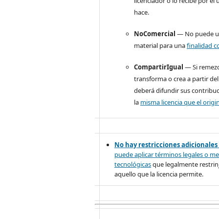
licenciador o lo recibe por el
hace.
NoComercial
— No puede uti
material para una
finalidad c
CompartirIgual
— Si remezc
transforma o crea a partir del
deberá difundir sus contribu
la
misma licencia que el origin
No hay restricciones adicionales
puede aplicar términos legales o
me
tecnológicas
que legalmente restrinj
aquello que la licencia permite.