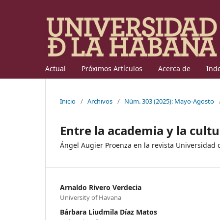
Actual
Próximos Artículos
Acerca de
Ind
Inicio
/
Archivos
/
Núm. 303 (2025): Mayo-Agosto
Entre la academia y la cult
Ángel Augier Proenza en la revista Universidad
Arnaldo Rivero Verdecia
University of Havana
Bárbara Liudmila Díaz Matos