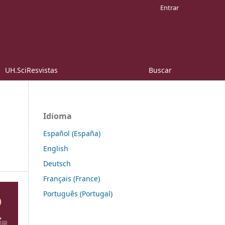
Entrar
UH.SciResvistas
Buscar
Idioma
Español (España)
English
Deutsch
Français (France)
Português (Portugal)