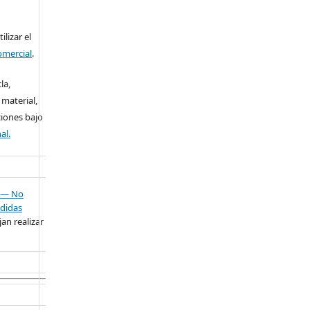
lizar el
omercial
.
la,
 material,
ciones bajo
al.
— No
didas
an realizar