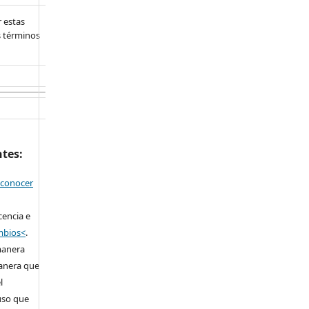
 estas
s términos
ntes:
econocer
cencia e
ambios<
.
manera
anera que
l
 uso que