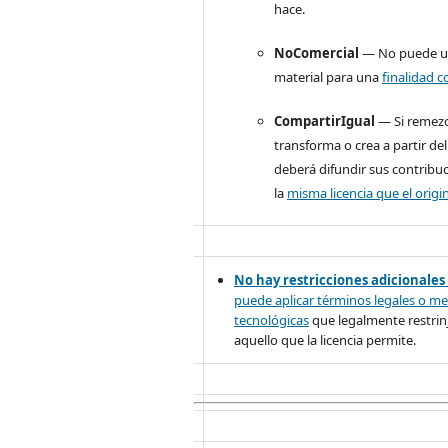
hace.
NoComercial
— No puede uti
material para una
finalidad c
CompartirIgual
— Si remezc
transforma o crea a partir del
deberá difundir sus contribu
la
misma licencia que el origin
No hay restricciones adicionales
puede aplicar términos legales o
me
tecnológicas
que legalmente restrinj
aquello que la licencia permite.