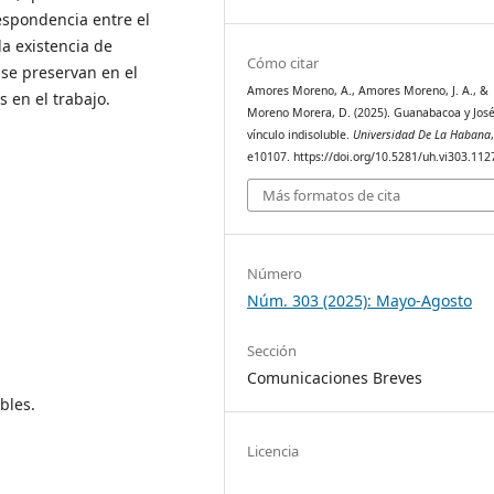
respondencia entre el
la existencia de
Cómo citar
se preservan en el
Amores Moreno, A., Amores Moreno, J. A., &
 en el trabajo.
Moreno Morera, D. (2025). Guanabacoa y José
vínculo indisoluble.
Universidad De La Habana
e10107. https://doi.org/10.5281/uh.vi303.112
Más formatos de cita
Número
Núm. 303 (2025): Mayo-Agosto
Sección
Comunicaciones Breves
bles.
Licencia