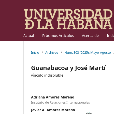
Actual
Próximos Artículos
Acerca de
Ind
Inicio
/
Archivos
/
Núm. 303 (2025): Mayo-Agosto
Guanabacoa y José Martí
vínculo indisoluble
Adriana Amores Moreno
Instituto de Relaciones Internacionales
Javier A. Amores Moreno