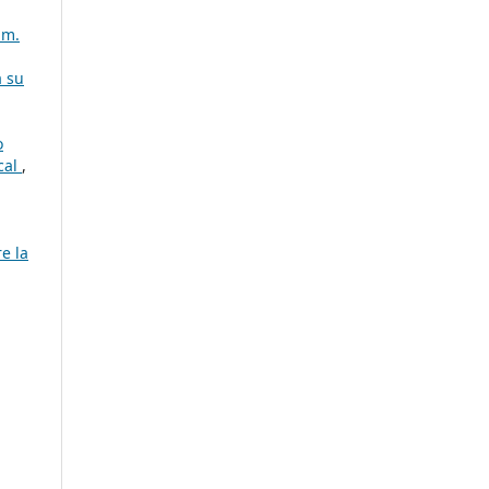
úm.
a su
o
cal
,
e la