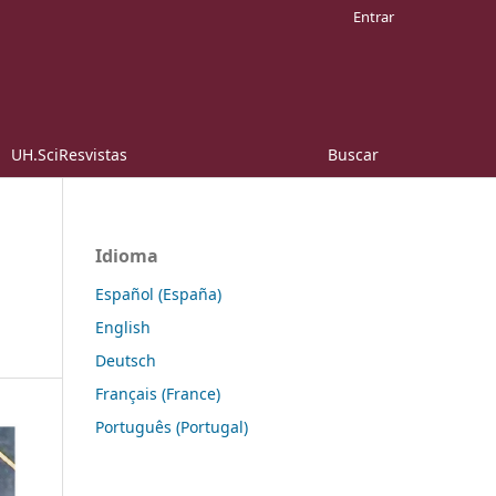
Entrar
UH.SciResvistas
Buscar
Idioma
Español (España)
English
Deutsch
Français (France)
Português (Portugal)