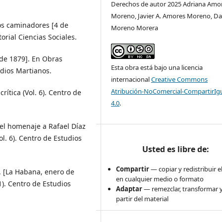
Derechos de autor 2025 Adriana Amo
Moreno, Javier A. Amores Moreno, D
ros caminadores [4 de
Moreno Morera
orial Ciencias Sociales.
 de 1879]. En Obras
Esta obra está bajo una licencia
udios Martianos.
internacional
Creative Commons
Atribución-NoComercial-CompartirIg
crítica (Vol. 6). Centro de
4.0
.
n el homenaje a Rafael Díaz
ol. 6). Centro de Estudios
Usted es libre de:
Compartir
— copiar y redistribuir e
e. [La Habana, enero de
en cualquier medio o formato
1). Centro de Estudios
Adaptar
— remezclar, transformar y
partir del material