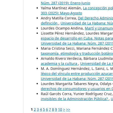
Núm. 287 (2019): Enero-Junio
Yaíma Martínez Alemán,
La concepción polí
303 (2025): Mayo-Agosto
Andry Matilla Correa,
Del Derecho Administ
definición
,
Universidad de La Habana: Núm
Lourdes Ocampo Andina,
Martí y Unamu
Lissette Pérez Hernández, Lourdes Margari
espacio de desarrollo en Cuba. Notas para
Universidad de La Habana: Núm. 287 (2019
Maria Cristina Secci, Mariana Fernández
taxonomía, etimología y traducción botán
Arnaldo Rivero Verdecia, Bárbara Liudmil
academia y la cultura
,
Universidad de La 
M. A. Domínguez Hernández, L. Sainz, L. M
léxico del vínculo entre producción azucare
Universidad de La Habana: Núm. 287 (2019
Lourdes Margarita Tabares Neyra, Odalys
derechos de consumidores y usuarios en
Raúl Garcés Corra, Yunier Rodríguez Cruz,
invisibles de la Administración Pública?
,
U
1
2
3
4
5
6
7
8
9
10
>
>>