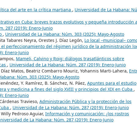
tica del arte en la crítica martiana
,
Universidad de La Habana: N
rativo en Cuba: breves trazos evolutivos y pequeña introducción 
. 287 (2019): Enero-Junio
no
,
Universidad de La Habana: Núm. 303 (2025): Mayo-Agosto
ta Tabares Neyra, Orestes J. Díaz Legón,
Lo local –municipal– com
 el perfeccionamiento del régimen jurídico de la administración lo
): Enero-Junio
 Campos,
Mameli, Calvino y Roig: diálogos trasatlánticos sobre
icas
,
Universidad de La Habana: Núm. 287 (2019): Enero-Junio
a Díaz Matos, Beatriz Combarro Mouriz, Yohannis Marti-Lahera,
Entr
Habana: Núm. 303 (2025): Mayo-Agosto
enéndez, Y. Ramírez, B. Sánchez, N. Páez,
Apuntes para el estudio
ra y medicina a fines del siglo XVIII y principios del XIX en Cuba
,
): Enero-Junio
 Cárdenas Travieso,
Administración Pública y la protección de los
 Cuba
,
Universidad de La Habana: Núm. 287 (2019): Enero-Junio
 Willy Pedroso Aguiar,
Información y comunicación: ¿los rostros
niversidad de La Habana: Núm. 287 (2019): Enero-Junio