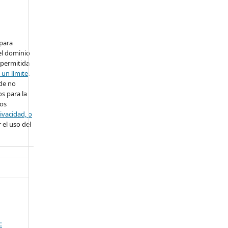
 para
el dominio
 permitida
 un límite
.
ede no
s para la
ros
ivacidad, o
 el uso del
: