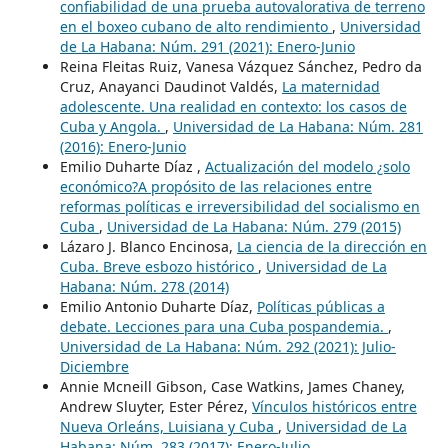
confiabilidad de una prueba autovalorativa de terreno
en el boxeo cubano de alto rendimiento
,
Universidad
de La Habana: Núm. 291 (2021): Enero-Junio
Reina Fleitas Ruiz, Vanesa Vázquez Sánchez, Pedro da
Cruz, Anayanci Daudinot Valdés,
La maternidad
adolescente. Una realidad en contexto: los casos de
Cuba y Angola.
,
Universidad de La Habana: Núm. 281
(2016): Enero-Junio
Emilio Duharte Díaz ,
Actualización del modelo ¿solo
económico?A propósito de las relaciones entre
reformas políticas e irreversibilidad del socialismo en
Cuba
,
Universidad de La Habana: Núm. 279 (2015)
Lázaro J. Blanco Encinosa,
La ciencia de la dirección en
Cuba. Breve esbozo histórico
,
Universidad de La
Habana: Núm. 278 (2014)
Emilio Antonio Duharte Díaz,
Políticas públicas a
debate. Lecciones para una Cuba pospandemia.
,
Universidad de La Habana: Núm. 292 (2021): Julio-
Diciembre
Annie Mcneill Gibson, Case Watkins, James Chaney,
Andrew Sluyter, Ester Pérez,
Vínculos históricos entre
Nueva Orleáns, Luisiana y Cuba
,
Universidad de La
Habana: Núm. 283 (2017): Enero-Julio