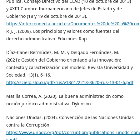
Pública. Consejo Directivo del CLAD (10 de octubre de 2013)
y XXIII Cumbre Iberoamericana de Jefes de Estado y de
Gobierno (18 y 19 de octubre de 2013).
https://intercoonecta.aecid.es/Documentos%20de%20la%20c
P. J. J. (2009). Los principios y valores como fuentes del
derecho administrativo. Ediciones Rap.
Díaz-Canel Bermúdez, M. M. y Delgado Fernández, M.
(2021): Gestión del Gobierno orientado a la innovación:
contexto y caracterización del modelo. Revista Universidad y
Sociedad, 13(1), 6–16.
http://scielo.sld.cu/pdf/rus/v13n1/2218-3620-rus-13-01-6.pdf
Matilla Correa, A. (2020). La buena administración como
noción jurídico-administrativa. Dykinson.
Naciones Unidas. (2004). Convención de las Naciones Unidas
contra la Corrupción.
https://www.unodc.org/pdf/corruption/publications_unodc_con
s.pdf