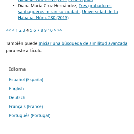
Diana María Cruz Hernández,
Tres grabadores
santiagueros miran su ciudad
,
Universidad de La
Habana: Núm. 280 (2015)
<<
<
1
2
3
4
5
6
7
8
9
10
>
>>
También puede
Iniciar una búsqueda de similitud avanzada
para este artículo.
Idioma
Español (España)
English
Deutsch
Français (France)
Português (Portugal)