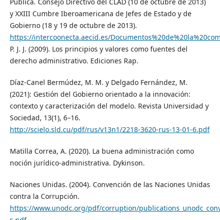
Pública. Consejo Directivo del CLAD (10 de octubre de 2013)
y XXIII Cumbre Iberoamericana de Jefes de Estado y de
Gobierno (18 y 19 de octubre de 2013).
https://intercoonecta.aecid.es/Documentos%20de%20la%20c
P. J. J. (2009). Los principios y valores como fuentes del
derecho administrativo. Ediciones Rap.
Díaz-Canel Bermúdez, M. M. y Delgado Fernández, M.
(2021): Gestión del Gobierno orientado a la innovación:
contexto y caracterización del modelo. Revista Universidad y
Sociedad, 13(1), 6–16.
http://scielo.sld.cu/pdf/rus/v13n1/2218-3620-rus-13-01-6.pdf
Matilla Correa, A. (2020). La buena administración como
noción jurídico-administrativa. Dykinson.
Naciones Unidas. (2004). Convención de las Naciones Unidas
contra la Corrupción.
https://www.unodc.org/pdf/corruption/publications_unodc_con
s.pdf