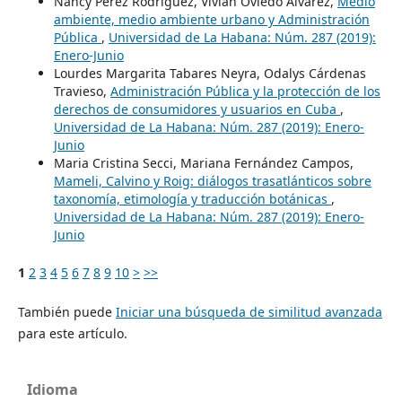
Nancy Pérez Rodríguez, Vivian Oviedo Álvarez,
Medio
ambiente, medio ambiente urbano y Administración
Pública
,
Universidad de La Habana: Núm. 287 (2019):
Enero-Junio
Lourdes Margarita Tabares Neyra, Odalys Cárdenas
Travieso,
Administración Pública y la protección de los
derechos de consumidores y usuarios en Cuba
,
Universidad de La Habana: Núm. 287 (2019): Enero-
Junio
Maria Cristina Secci, Mariana Fernández Campos,
Mameli, Calvino y Roig: diálogos trasatlánticos sobre
taxonomía, etimología y traducción botánicas
,
Universidad de La Habana: Núm. 287 (2019): Enero-
Junio
1
2
3
4
5
6
7
8
9
10
>
>>
También puede
Iniciar una búsqueda de similitud avanzada
para este artículo.
Idioma