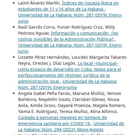
Laimí Álvarez Martín,
Índices de riqueza léxica en
estudiantes de 11 y 16 años de La Habana
,
Universidad de La Habana: Núm. 287 (2019): Enero-
Junio
Raúl Garcés Corra, Yunier Rodríguez Cruz, Willy
Pedroso Aguiar,
Información y comunicación: ¿los
rostros invisibles de la Administración Pública?
,
Universidad de La Habana: Núm. 287 (2019): Enero-
Junio
Lissette Pérez Hernández, Lourdes Margarita Tabares
Neyra, Orestes J. Díaz Legón,
Lo local –municipal–
como espacio de desarrollo en Cuba. Notas para el
perfeccionamiento del régimen jurídico de la
administración local
,
Universidad de La Habana:
Núm. 287 (2019): Enero-Junio
Angela Isabel Peña Farias, Mariana Muñoz, Yenisei
Bombino, Maydelín Souto, Clarisbel Gómez, Niuva
Avila, Aimée Gross, Dayané Proenza, Magela Romero,
Yaima E. Rodríguez, Teresa Muñoz, Alina Alfonso,
Cuidado a personas mayores en tiempos de
emergencia sanitaria por COVID-19
,
Universidad de
La Habana: Núm. 294 (2022): Mayo-Agosto