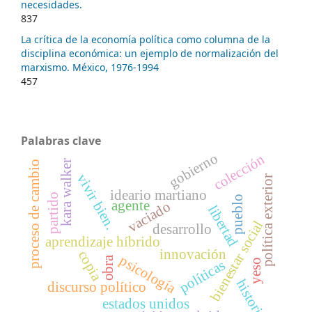
necesidades.
837
La crítica de la economía política como columna de la
disciplina económica: un ejemplo de normalización del
marxismo. México, 1976-1994
457
Palabras clave
gobierno
colección
kara walker
proceso de cambio
vivir bien.
política exterior
ideario martiano
partido
pueblo
agente
vaciado
libertad
bienestar social
desarrollo
aprendizaje híbrido
innovación
copia
psicología
obra
yeso
políticas
historia
discurso político
estados unidos