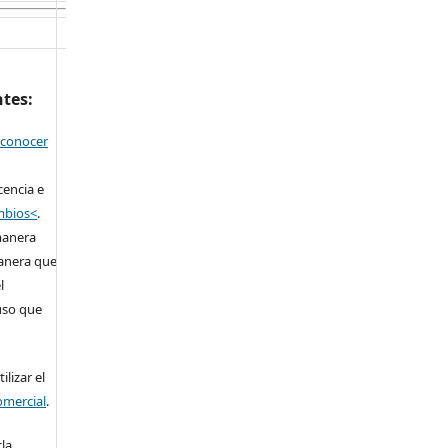
ntes:
econocer
cencia e
ambios<
.
manera
anera que
l
 uso que
lizar el
omercial
.
la,