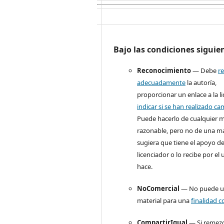
Bajo las condiciones siguie
Reconocimiento
— Debe
r
adecuadamente
la autoría,
proporcionar un enlace a la li
indicar si se han realizado c
Puede hacerlo de cualquier 
razonable, pero no de una m
sugiera que tiene el apoyo de
licenciador o lo recibe por el
hace.
NoComercial
— No puede uti
material para una
finalidad c
CompartirIgual
— Si remezc