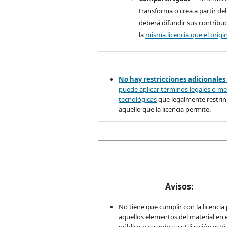
transforma o crea a partir del
deberá difundir sus contribu
la
misma licencia que el origin
No hay restricciones adicionales
puede aplicar términos legales o
me
tecnológicas
que legalmente restrinj
aquello que la licencia permite.
Avisos:
No tiene que cumplir con la licencia
aquellos elementos del material en 
público o cuando su utilización esté