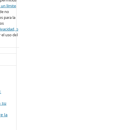
 un límite
.
ede no
s para la
ros
ivacidad, o
 el uso del
:
a su
e la