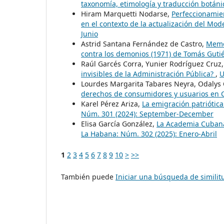
taxonomía, etimología y traducción botán
Hiram Marquetti Nodarse,
Perfeccionamien
en el contexto de la actualización del Mo
Junio
Astrid Santana Fernández de Castro,
Memor
contra los demonios (1971) de Tomás Guti
Raúl Garcés Corra, Yunier Rodríguez Cruz,
invisibles de la Administración Pública?
,
U
Lourdes Margarita Tabares Neyra, Odalys
derechos de consumidores y usuarios en
Karel Pérez Ariza,
La emigración patriótic
Núm. 301 (2024): September-December
Elisa García González,
La Academia Cubana
La Habana: Núm. 302 (2025): Enero-Abril
1
2
3
4
5
6
7
8
9
10
>
>>
También puede
Iniciar una búsqueda de simili