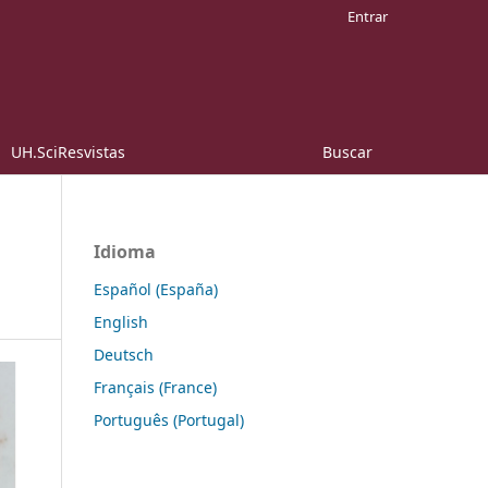
Entrar
UH.SciResvistas
Buscar
Idioma
Español (España)
English
Deutsch
Français (France)
Português (Portugal)