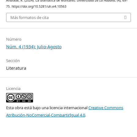
Andrade, R. (2024). La dramática de Montalvo.
Universidad De La Habana
, (4), 69–
75. https://doi.org/10.5281/uh.vi4.10563
Más formatos de cita
Número
Núm. 4 (1934): Julio-Agosto
Sección
Literatura
Licencia
Esta obra está bajo una licencia internacional
Creative Commons
Atribución-NoComercial-CompartirIgual 4.0
.