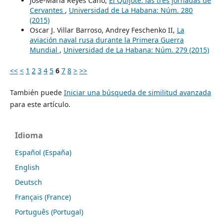
José-María Reyes Cano,
El Quijote: las tres jornadas de
Cervantes
,
Universidad de La Habana: Núm. 280
(2015)
Oscar J. Villar Barroso, Andrey Feschenko II,
La
aviación naval rusa durante la Primera Guerra
Mundial
,
Universidad de La Habana: Núm. 279 (2015)
<<
<
1
2
3
4
5
6
7
8
>
>>
También puede
Iniciar una búsqueda de similitud avanzada
para este artículo.
Idioma
Español (España)
English
Deutsch
Français (France)
Português (Portugal)