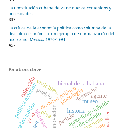
La Constitución cubana de 2019: nuevos contenidos y
necesidades.
837
La crítica de la economía política como columna de la
disciplina económica: un ejemplo de normalización del
marxismo. México, 1976-1994
457
Palabras clave
colección
vivir bien.
bienal de la habana
política exterior
discurso político
desarrollo
pueblo
psicología
agente
museo
aprendizaje híbrido
estados unidos
innovación
historia
bienestar social
obra
proceso de cambio
kara walker
yeso
partido
ideario martiano