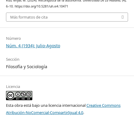
Ruiz Miyar, M. (2024). Reconquista de la autonomía.
Universidad De La Habana
, (4),
6–10. https://doi.org/10.5281/uh.vi4.10471
Más formatos de cita
Número
Núm. 4 (1934): Julio-Agosto
Sección
Filosofía y Sociología
Licencia
Esta obra está bajo una licencia internacional
Creative Commons
Atribución-NoComercial-CompartirIgual 4.0
.