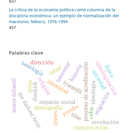
837
La crítica de la economía política como columna de la
disciplina económica: un ejemplo de normalización del
marxismo. México, 1976-1994
457
Palabras clave
dirección
sanología
mitologización
bienestar
proceso de acreditación
historia
física
salud
sociedad
religión
identidad
teatro infantil
iyaonifá
aulas
ideología
dunkirk
migración
the darkest hour
impacto social
yoruba
demografia
cuba
cine
títeres
revolución
comunicación