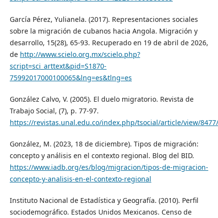
García Pérez, Yulianela. (2017). Representaciones sociales
sobre la migración de cubanos hacia Angola. Migración y
desarrollo, 15(28), 65-93. Recuperado en 19 de abril de 2026,
de
http://www.scielo.org.mx/scielo.php?
script=sci_arttext&pid=S1870-
75992017000100065&lng=es&tlng=es
González Calvo, V. (2005). El duelo migratorio. Revista de
Trabajo Social, (7), p. 77-97.
https://revistas.unal.edu.co/index.php/tsocial/article/view/8477
González, M. (2023, 18 de diciembre). Tipos de migración:
concepto y análisis en el contexto regional. Blog del BID.
https://www.iadb.org/es/blog/migracion/tipos-de-migracion-
concepto-y-analisis-en-el-contexto-regional
Instituto Nacional de Estadística y Geografía. (2010). Perfil
sociodemográfico. Estados Unidos Mexicanos. Censo de