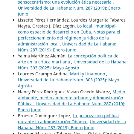
sensocentrismo: una evolución ética necesaria
,
Universidad de La Habana: Núm. 287 (2019): Enero-
Junio
Lissette Pérez Hernández, Lourdes Margarita Tabares
Neyra, Orestes J. Díaz Legón,
Lo local –municipal–
como espacio de desarrollo en Cuba. Notas para el
perfeccionamiento del régimen jurídico de la
administración local
,
Universidad de La Habana:
Núm. 287 (2019): Enero-Junio
Yaíma Martínez Alemán,
La concepción política del
arte en la crítica martiana
,
Universidad de La Habana:
Núm. 303 (2025): Mayo-Agosto
Lourdes Ocampo Andina,
Martí y Unamuno
,
Universidad de La Habana: Núm. 303 (2025): Mayo-
Agosto
Nancy Pérez Rodríguez, Vivian Oviedo Álvarez,
Medio
ambiente, medio ambiente urbano y Administración
Pública
,
Universidad de La Habana: Núm. 287 (2019):
Enero-Junio
Ernesto Domínguez López,
La polarización política
durante la administración Obama
,
Universidad de La
Habana: Núm. 287 (2019): Enero-Junio
Lourdes Margarita Tabares Neyra, Odalys Cárdenas