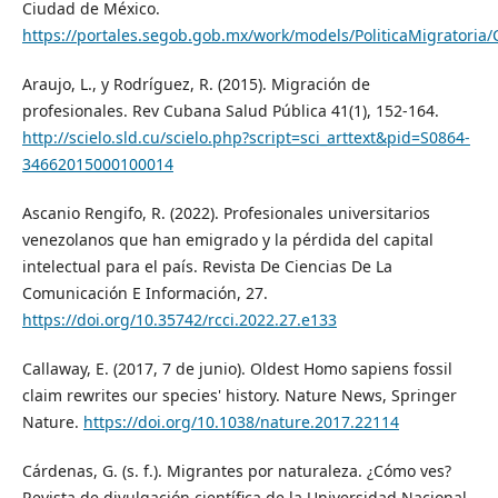
Ciudad de México.
https://portales.segob.gob.mx/work/models/PoliticaMigratoria/C
Araujo, L., y Rodríguez, R. (2015). Migración de
profesionales. Rev Cubana Salud Pública 41(1), 152-164.
http://scielo.sld.cu/scielo.php?script=sci_arttext&pid=S0864-
34662015000100014
Ascanio Rengifo, R. (2022). Profesionales universitarios
venezolanos que han emigrado y la pérdida del capital
intelectual para el país. Revista De Ciencias De La
Comunicación E Información, 27.
https://doi.org/10.35742/rcci.2022.27.e133
Callaway, E. (2017, 7 de junio). Oldest Homo sapiens fossil
claim rewrites our species' history. Nature News, Springer
Nature.
https://doi.org/10.1038/nature.2017.22114
Cárdenas, G. (s. f.). Migrantes por naturaleza. ¿Cómo ves?
Revista de divulgación científica de la Universidad Nacional