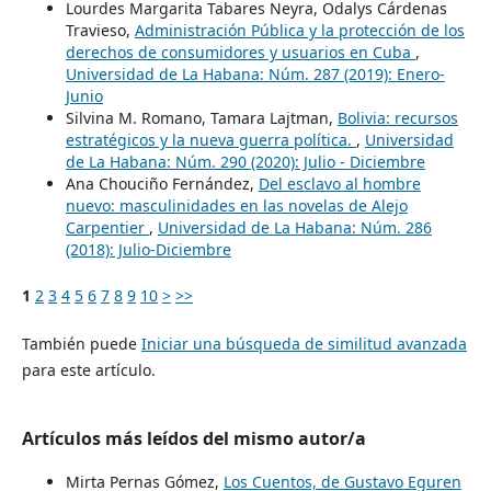
Lourdes Margarita Tabares Neyra, Odalys Cárdenas
Travieso,
Administración Pública y la protección de los
derechos de consumidores y usuarios en Cuba
,
Universidad de La Habana: Núm. 287 (2019): Enero-
Junio
Silvina M. Romano, Tamara Lajtman,
Bolivia: recursos
estratégicos y la nueva guerra política.
,
Universidad
de La Habana: Núm. 290 (2020): Julio - Diciembre
Ana Chouciño Fernández,
Del esclavo al hombre
nuevo: masculinidades en las novelas de Alejo
Carpentier
,
Universidad de La Habana: Núm. 286
(2018): Julio-Diciembre
1
2
3
4
5
6
7
8
9
10
>
>>
También puede
Iniciar una búsqueda de similitud avanzada
para este artículo.
Artículos más leídos del mismo autor/a
Mirta Pernas Gómez,
Los Cuentos, de Gustavo Eguren