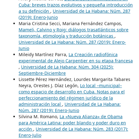
Cuba: breves trazos evolutivos y pequeña introducción
a su definición
,
Universidad de La Habana: Núm. 287
(2019): Enero-Junio
Maria Cristina Secci, Mariana Fernández Campos,
Mameli, Calvino y Roig: diálogos trasatlánticos sobre
taxonomía, etimología y traducción botánicas
,
Universidad de La Habana: Núm. 287 (2019): Enero-
Junio
Mileidy Martínez Parra,
La Creación radiofónica
experimental de Alejo Carpentier en su etapa francesa
,
Universidad de La Habana: Núm. 304 (2025):
Septiembre-Diciembre
Lissette Pérez Hernández, Lourdes Margarita Tabares
Neyra, Orestes J. Díaz Legón,
Lo local –municipal–
como espacio de desarrollo en Cuba. Notas para el
perfeccionamiento del régimen jurídico de la
administración local
,
Universidad de La Habana:
Núm. 287 (2019): Enero-Junio
Silvina M. Romano,
La «Nueva Alianza» de Obama
para América Latina: poder blando y poder duro en
acción
,
Universidad de La Habana: Núm. 283 (2017):
Enero-Julio