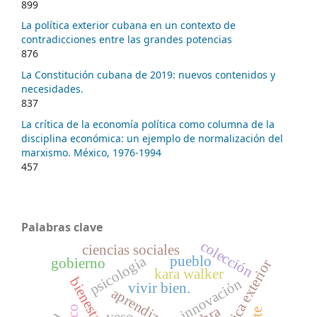
899
La política exterior cubana en un contexto de
contradicciones entre las grandes potencias
876
La Constitución cubana de 2019: nuevos contenidos y
necesidades.
837
La crítica de la economía política como columna de la
disciplina económica: un ejemplo de normalización del
marxismo. México, 1976-1994
457
Palabras clave
colección
ciencias sociales
psicología
pueblo
gobierno
política exterior
kara walker
innovación
vivir bien.
obra