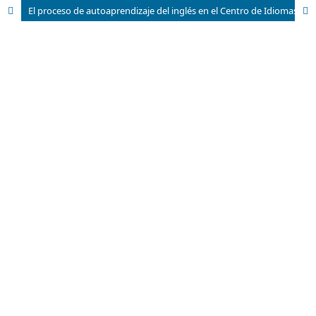
El proceso de autoaprendizaje del inglés en el Centro de Idiomas de la Universidad de Guantánamo