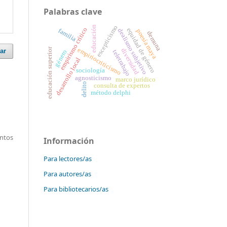
Palabras clave
escepticismo
educación
empirismo crítico
equidad de género
familia
dealismo subjetivo
poesía maya
demuna
educación superior
empiriocriticismo
diversidad
ar
género
teletrabajo
desarrollo local
sociología
agnosticismo
marco jurídico
delito
consulta de expertos
método delphi
entos
Información
Para lectores/as
Para autores/as
Para bibliotecarios/as