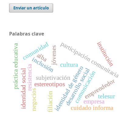
Enviar un artículo
Palabras clave
participación comunitaria
institución
comunidad
práctica educativa
jóvenes
alba
inclusión
cultura
resistencia
identidad de género
desarrollo social
identidad social
comunicación
subjetivación
emprendedor
estereotipos
negocios
filiación
telesur
empresa
cuidado informa