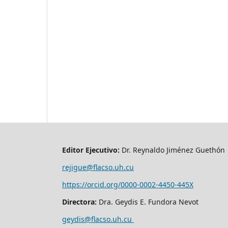
Editor Ejecutivo:
Dr. Reynaldo Jiménez Guethón
rejigue@flacso.uh.cu
https://orcid.org/0000-0002-4450-445X
Directora:
Dra. Geydis E. Fundora Nevot
geydis@flacso.uh.cu