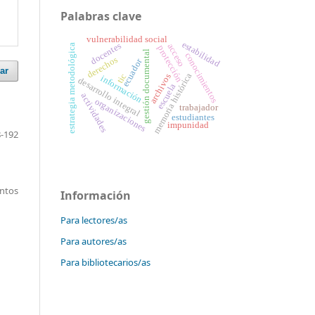
Palabras clave
vulnerabilidad social
estabilidad
docentes
acceso
estrategia metodológica
protección
gestión documental
conocimientos
derechos
ecuador
ar
memoria histórica
tic
archivos
información
desarrollo integral
escuela
actividades
organizaciones
trabajador
estudiantes
impunidad
-192
entos
Información
Para lectores/as
Para autores/as
Para bibliotecarios/as