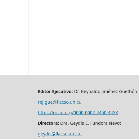
Editor Ejecutivo:
Dr. Reynaldo Jiménez Guethón
rejigue@flacso.uh.cu
https://orcid.org/0000-0002-4450-445X
Directora:
Dra. Geydis E. Fundora Nevot
geydis@flacso.uh.cu