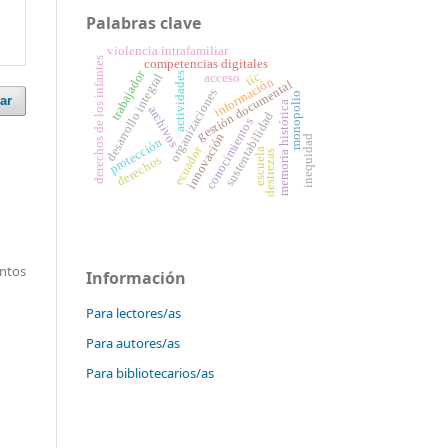
Palabras clave
violencia intrafamiliar
derechos de los infantes
competencias digitales
trabajador
tic
actividades
desarrollo integral
acceso
información
gestión documental
organizaciones
monopolio
ar
memoria histórica
archivos
sustentabilidad
conocimientos
innovación
inequidad
protección
ecuador
escuela
destrezas
derechos
entos
Información
Para lectores/as
Para autores/as
Para bibliotecarios/as