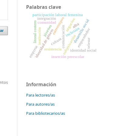
Palabras clave
participación laboral femenina
estereotipos
integración
negocios
desarrollo social
litoral costero
comunidad
alba
jóvenes
comunicación
inclusión
institución
emprendedor
identidad de género
ar
subjetivación
cultura
telesur
empresa
resistencia
identidad social
inserción preescolar
entos
Información
Para lectores/as
Para autores/as
Para bibliotecarios/as