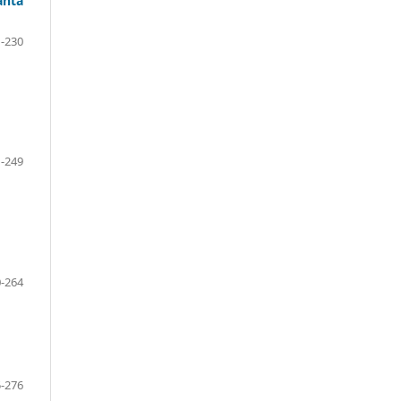
anta
-230
-249
-264
-276