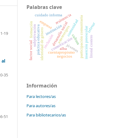
Palabras clave
resistencia
cuidado informa
participación comunitaria
comunidad
empresa
desarrollo social
formación
telesur
institución
subjetivación
práctica educativa
estereotipos
inserción preescolar
identidad de género
1-19
inclusión
cultura
litoral costero
comunicación
factor social
jóvenes
alba
cuentapropismo
negocios
 al
20-35
Información
Para lectores/as
Para autores/as
Para bibliotecarios/as
36-51