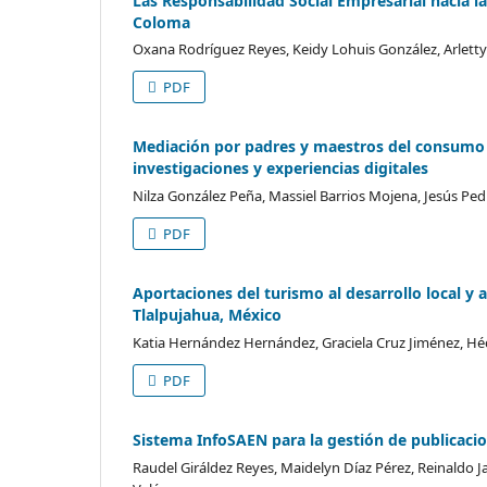
Las Responsabilidad Social Empresarial hacia l
Coloma
Oxana Rodríguez Reyes, Keidy Lohuis González, Arlett
PDF
Mediación por padres y maestros del consumo 
investigaciones y experiencias digitales
Nilza González Peña, Massiel Barrios Mojena, Jesús Pe
PDF
Aportaciones del turismo al desarrollo local y
Tlalpujahua, México
Katia Hernández Hernández, Graciela Cruz Jiménez, Héc
PDF
Sistema InfoSAEN para la gestión de publicacio
Raudel Giráldez Reyes, Maidelyn Díaz Pérez, Reinaldo J