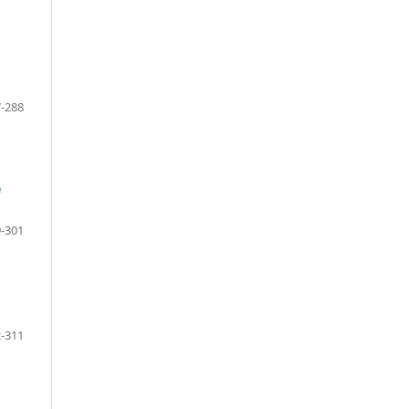
-288
e
-301
-311