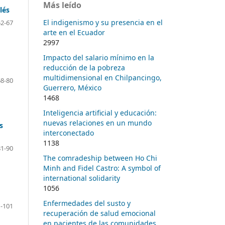
Más leído
lés
El indigenismo y su presencia en el
52-67
arte en el Ecuador
2997
Impacto del salario mínimo en la
reducción de la pobreza
multidimensional en Chilpancingo,
68-80
Guerrero, México
1468
Inteligencia artificial y educación:
nuevas relaciones en un mundo
s
interconectado
1138
81-90
The comradeship between Ho Chi
Minh and Fidel Castro: A symbol of
international solidarity
1056
Enfermedades del susto y
-101
recuperación de salud emocional
en pacientes de las comunidades