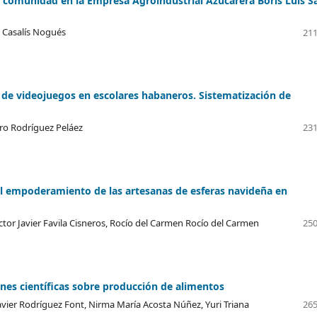
a comunidad en la Empresa Agroindustrial Azucarera Boris Luis S
y Casalís Nogués
211
de videojuegos en escolares habaneros. Sistematización de
dro Rodríguez Peláez
231
 al empoderamiento de las artesanas de esferas navideña en
tor Javier Favila Cisneros, Rocío del Carmen Rocío del Carmen
250
nes científicas sobre producción de alimentos
avier Rodríguez Font, Nirma María Acosta Núñez, Yuri Triana
265