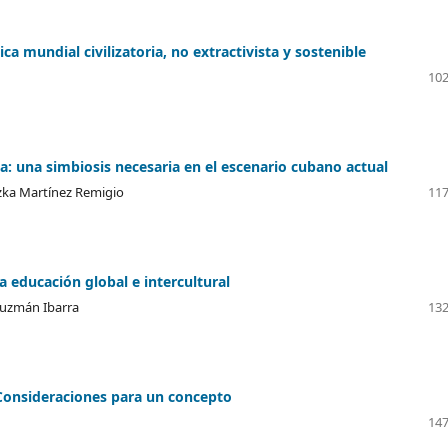
a mundial civilizatoria, no extractivista y sostenible
102
a: una simbiosis necesaria en el escenario cubano actual
ezka Martínez Remigio
117
a educación global e intercultural
Guzmán Ibarra
132
 Consideraciones para un concepto
147