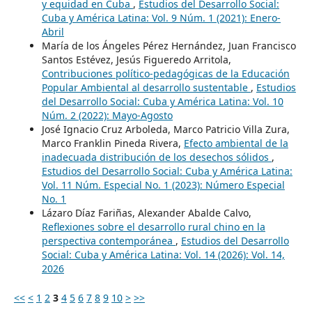
y equidad en Cuba
,
Estudios del Desarrollo Social:
Cuba y América Latina: Vol. 9 Núm. 1 (2021): Enero-
Abril
María de los Ángeles Pérez Hernández, Juan Francisco
Santos Estévez, Jesús Figueredo Arritola,
Contribuciones político-pedagógicas de la Educación
Popular Ambiental al desarrollo sustentable
,
Estudios
del Desarrollo Social: Cuba y América Latina: Vol. 10
Núm. 2 (2022): Mayo-Agosto
José Ignacio Cruz Arboleda, Marco Patricio Villa Zura,
Marco Franklin Pineda Rivera,
Efecto ambiental de la
inadecuada distribución de los desechos sólidos
,
Estudios del Desarrollo Social: Cuba y América Latina:
Vol. 11 Núm. Especial No. 1 (2023): Número Especial
No. 1
Lázaro Díaz Fariñas, Alexander Abalde Calvo,
Reflexiones sobre el desarrollo rural chino en la
perspectiva contemporánea
,
Estudios del Desarrollo
Social: Cuba y América Latina: Vol. 14 (2026): Vol. 14,
2026
<<
<
1
2
3
4
5
6
7
8
9
10
>
>>