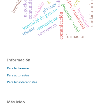
participación comunitaria
cuidado informa
comunidad
negocios
inclusión
jóvenes
desarrollo social
identidad de género
institución
comunicación
estereotipos
resistencia
telesur
formación
Información
Para lectores/as
Para autores/as
Para bibliotecarios/as
Más leído