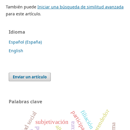
También puede
Iniciar una búsqueda de similitud avanzada
para este artículo.
Idioma
Español (España)
English
Enviar un artículo
Palabras clave
emprendedor
filiación
identidad social
subjetivación
cultura
alba