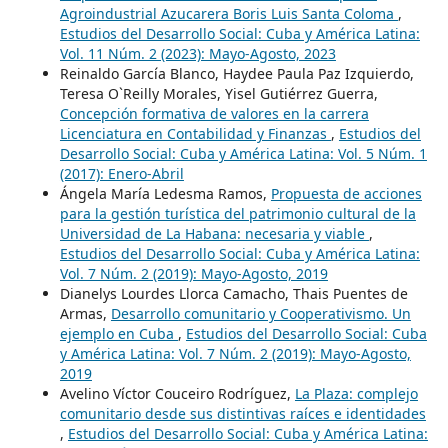
Agroindustrial Azucarera Boris Luis Santa Coloma
,
Estudios del Desarrollo Social: Cuba y América Latina:
Vol. 11 Núm. 2 (2023): Mayo-Agosto, 2023
Reinaldo García Blanco, Haydee Paula Paz Izquierdo,
Teresa O`Reilly Morales, Yisel Gutiérrez Guerra,
Concepción formativa de valores en la carrera
Licenciatura en Contabilidad y Finanzas
,
Estudios del
Desarrollo Social: Cuba y América Latina: Vol. 5 Núm. 1
(2017): Enero-Abril
Ángela María Ledesma Ramos,
Propuesta de acciones
para la gestión turística del patrimonio cultural de la
Universidad de La Habana: necesaria y viable
,
Estudios del Desarrollo Social: Cuba y América Latina:
Vol. 7 Núm. 2 (2019): Mayo-Agosto, 2019
Dianelys Lourdes Llorca Camacho, Thais Puentes de
Armas,
Desarrollo comunitario y Cooperativismo. Un
ejemplo en Cuba
,
Estudios del Desarrollo Social: Cuba
y América Latina: Vol. 7 Núm. 2 (2019): Mayo-Agosto,
2019
Avelino Víctor Couceiro Rodríguez,
La Plaza: complejo
comunitario desde sus distintivas raíces e identidades
,
Estudios del Desarrollo Social: Cuba y América Latina: