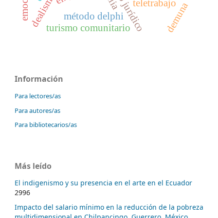
marco jurídico
teletrabajo
demuna
método delphi
turismo comunitario
Información
Para lectores/as
Para autores/as
Para bibliotecarios/as
Más leído
El indigenismo y su presencia en el arte en el Ecuador
2996
Impacto del salario mínimo en la reducción de la pobreza
multidimensional en Chilpancingo, Guerrero, México