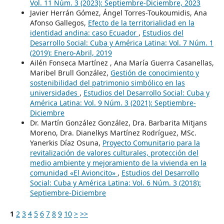
Vol. 11 Núm. 3 (2023): Septiembre-Diciembre, 2023
Javier Herrán Gómez, Ángel Torres-Toukoumidis, Ana
Afonso Gallegos,
Efecto de la territorialidad en la
identidad andina: caso Ecuador
,
Estudios del
Desarrollo Social: Cuba y América Latina: Vol. 7 Núm. 1
(2019): Enero-Abril, 2019
Ailén Fonseca Martínez , Ana María Guerra Casanellas,
Maribel Brull González,
Gestión de conocimiento y
sostenibilidad del patrimonio simbólico en las
universidades
,
Estudios del Desarrollo Social: Cuba y
América Latina: Vol. 9 Núm. 3 (2021): Septiembre-
Diciembre
Dr. Martín González González, Dra. Barbarita Mitjans
Moreno, Dra. Dianelkys Martínez Rodríguez, MSc.
Yanerkis Díaz Osuna,
Proyecto Comunitario para la
revitalización de valores culturales, protección del
medio ambiente y mejoramiento de la vivienda en la
comunidad «El Avioncito»
,
Estudios del Desarrollo
Social: Cuba y América Latina: Vol. 6 Núm. 3 (2018):
Septiembre-Diciembre
1
2
3
4
5
6
7
8
9
10
>
>>