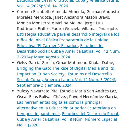
Estudios del Desarrollo Social: Cuba y América Latina:
Vol. 14 (2026): Vol. 14, 2026
Carmen Elizabeth Almeida Almeida, Germán Augusto
Morales Mendoza, Janet Alexandra Mazón Bravo,
Mónica Monserrate Molina Molina, Jorge Luis
Rodríguez Fiallos, Yadira Graciela Villamar Pinargote,
Estrategia educativa para el desarrollo integral de los
niños del nivel Básica Preparatoria de la Unidad
Educativa “El Carmen”, Ecuador
,
Estudios del
Desarrollo Social: Cuba y América Latina: Vol. 12 Núm.
2 (2024): Mayo-Agosto, 2024
Gelsy García García, Omar Mahmoud Khalaf Dabie,
Bridging the Gap: The Rise of Digital Media and its
Impact on Cuban Society
,
Estudios del Desarrollo
Social: Cuba y América Latina: Vol. 12 Núm. 3 (2024):
Septiembre-Diciembre, 2024
Yulexy Navarrete Pita, Esthela María San Andrés Laz,
Oscar Elías Bolívar Chávez, Raydel Hernández García,
Las herramientas digitales como la principal
alternativa en la Educación Superior Ecuatoriana en
tiempos de pandemia
,
Estudios del Desarrollo Social:
Cuba y América Latina: Vol. 8 Núm. Número Especial
No. 1 (2020)