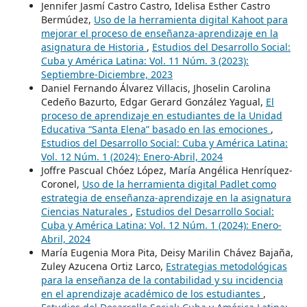
Jennifer Jasmí Castro Castro, Idelisa Esther Castro
Bermúdez,
Uso de la herramienta digital Kahoot para
mejorar el proceso de enseñanza-aprendizaje en la
asignatura de Historia
,
Estudios del Desarrollo Social:
Cuba y América Latina: Vol. 11 Núm. 3 (2023):
Septiembre-Diciembre, 2023
Daniel Fernando Álvarez Villacis, Jhoselin Carolina
Cedeño Bazurto, Edgar Gerard González Yagual,
El
proceso de aprendizaje en estudiantes de la Unidad
Educativa “Santa Elena” basado en las emociones
,
Estudios del Desarrollo Social: Cuba y América Latina:
Vol. 12 Núm. 1 (2024): Enero-Abril, 2024
Joffre Pascual Chóez López, María Angélica Henríquez-
Coronel,
Uso de la herramienta digital Padlet como
estrategia de enseñanza-aprendizaje en la asignatura
Ciencias Naturales
,
Estudios del Desarrollo Social:
Cuba y América Latina: Vol. 12 Núm. 1 (2024): Enero-
Abril, 2024
María Eugenia Mora Pita, Deisy Marilin Chávez Bajaña,
Zuley Azucena Ortiz Larco,
Estrategias metodológicas
para la enseñanza de la contabilidad y su incidencia
en el aprendizaje académico de los estudiantes
,