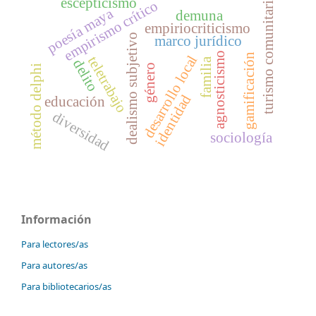
turismo comunitario
escepticismo
empirismo crítico
poesía maya
demuna
empiriocriticismo
dealismo subjetivo
marco jurídico
agnosticismo
gamificación
desarrollo local
teletrabajo
familia
delito
género
método delphi
identidad
educación
diversidad
sociología
Información
Para lectores/as
Para autores/as
Para bibliotecarios/as