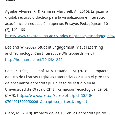
Aguilar Álvarez, R. & Ramírez Martinell, A. (2015). La pizarra
digital: recurso didáctico para la visualización e interacción
académica en educación superior. Ensayos Pedagógicos, 10
(2), 149-166.
https://www.revistas.una.ac.cr/index.php/ensayospedagogicos/a
Beeland W. (2002). Student Engagement, Visual Learning
and Technology: Can Interactive Whiteboards Help?
http://hdl.handle.net/10428/1252
Cala, R., Díaz, L. I, Espí, N. & Tituaña, J. M. (2018). El impacto
del uso de Pizarras Digitales Interactivas (PDI) en el proceso
de enseñanza aprendizaje. Un caso de estudio en la
Universidad de Otavalo CIT Información Tecnológica, 29 (5),
61–70.
https://www.scielo.cl/scielo.php?pid=S0718-
07642018000500061&script=sci_arttext&tlng=pt
Claro, M. (2010). Impacto de las TIC en los aprendizajes de