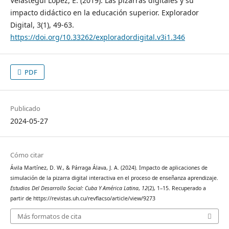
Velasteguí López, E. (2019). Las pizarras digitales y su
impacto didáctico en la educación superior. Explorador
Digital, 3(1), 49-63.
https://doi.org/10.33262/exploradordigital.v3i1.346
PDF
Publicado
2024-05-27
Cómo citar
Ávila Martínez, D. W., & Párraga Álava, J. A. (2024). Impacto de aplicaciones de
simulación de la pizarra digital interactiva en el proceso de enseñanza aprendizaje.
Estudios Del Desarrollo Social: Cuba Y América Latina
,
12
(2), 1–15. Recuperado a
partir de https://revistas.uh.cu/revflacso/article/view/9273
Más formatos de cita