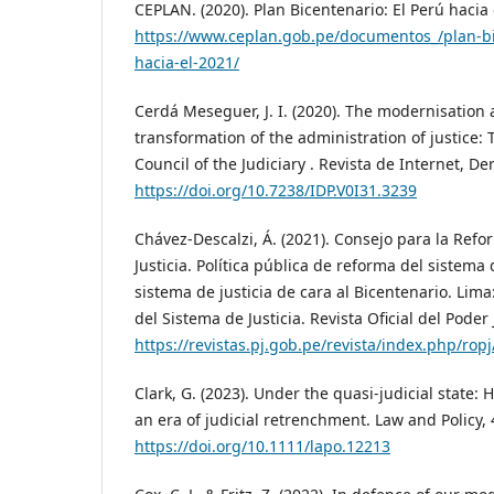
CEPLAN. (2020). Plan Bicentenario: El Perú hacia
https://www.ceplan.gob.pe/documentos_/plan-bi
hacia-el-2021/
Cerdá Meseguer, J. I. (2020). The modernisation 
transformation of the administration of justice: 
Council of the Judiciary . Revista de Internet, Der
https://doi.org/10.7238/IDP.V0I31.3239
Chávez-Descalzi, Á. (2021). Consejo para la Ref
Justicia. Política pública de reforma del sistema 
sistema de justicia de cara al Bicentenario. Lim
del Sistema de Justicia. Revista Oficial del Poder 
https://revistas.pj.gob.pe/revista/index.php/ropj
Clark, G. (2023). Under the quasi-judicial state:
an era of judicial retrenchment. Law and Policy, 
https://doi.org/10.1111/lapo.12213