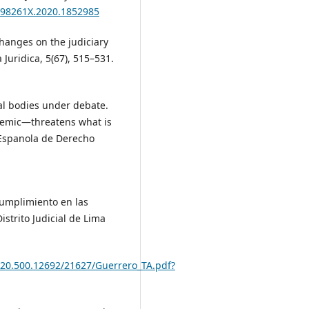
0098261X.2020.1852985
 changes on the judiciary
 Juridica, 5(67), 515–531.
cial bodies under debate.
emic—threatens what is
Espanola de Derecho
cumplimiento en las
istrito Judicial de Lima
e/20.500.12692/21627/Guerrero_TA.pdf?