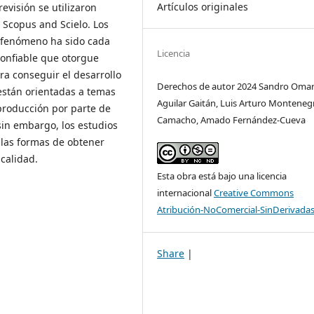
Artículos originales
revisión se utilizaron
Scopus and Scielo. Los
n fenómeno ha sido cada
Licencia
confiable que otorgue
ra conseguir el desarrollo
Derechos de autor 2024 Sandro Oma
están orientadas a temas
Aguilar Gaitán, Luis Arturo Monteneg
e producción por parte de
Camacho, Amado Fernández-Cueva
 sin embargo, los estudios
 las formas de obtener
calidad.
Esta obra está bajo una licencia
internacional
Creative Commons
Atribución-NoComercial-SinDerivadas
Share
|