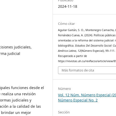
2024-11-18
Cómo citar
Aguilar Gaitán, S. O., Montenegro Camacho, L
Fernández-Cueva, A. (2024). Políticas públicas
orientadas a la reforma del sistema judicial: 
bibliográfica.
Estudios Del Desarrollo Social: C
isiones judiciales,
América Latina
,
12
(Número Especial), 99–111.
rma judicial
Recuperado a partir de
https://revistas.uh.cu/revflacso/article/view/
Más formatos de cita
cipales funciones desde el
Número
 realiza una revisión
Vol. 12 Núm. Número Especial (20
ormas judiciales y
Número Especial No. 2
ción a la calidad de las
Sección
s brindar un mejor