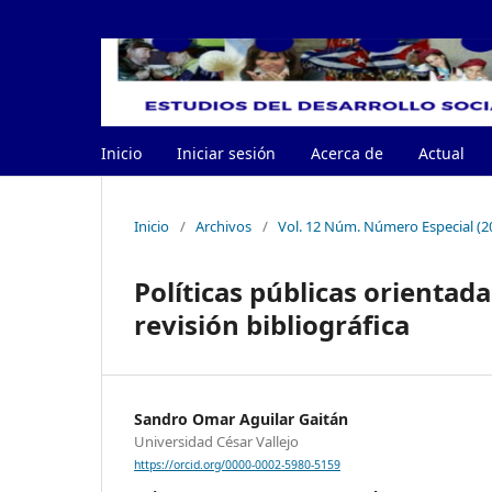
Inicio
Iniciar sesión
Acerca de
Actual
Inicio
/
Archivos
/
Vol. 12 Núm. Número Especial (2
Políticas públicas orientada
revisión bibliográfica
Sandro Omar Aguilar Gaitán
Universidad César Vallejo
https://orcid.org/0000-0002-5980-5159