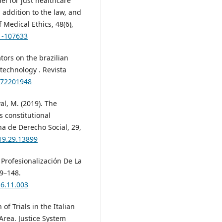
del for just healthcare
 addition to the law, and
 Medical Ethics, 48(6),
1-107633
ators on the brazilian
 technology . Revista
6172201948
l, M. (2019). The
ts constitutional
na de Derecho Social, 29,
019.29.13899
Y Profesionalización De La
29–148.
16.11.003
of Trials in the Italian
Area. Justice System