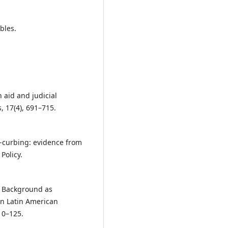
bles.
gn aid and judicial
, 17(4), 691–715.
rt-curbing: evidence from
Policy.
c Background as
 in Latin American
10–125.