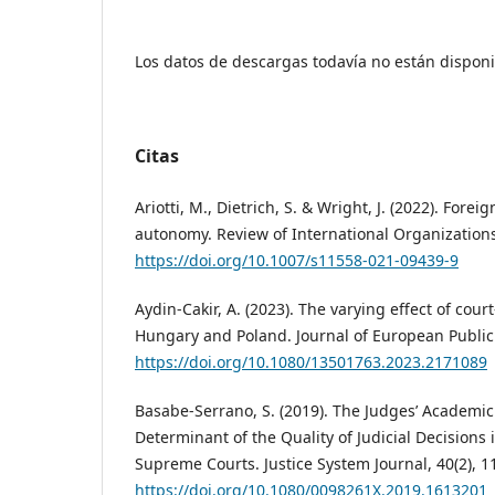
Los datos de descargas todavía no están disponi
Citas
Ariotti, M., Dietrich, S. & Wright, J. (2022). Forei
autonomy. Review of International Organizations
https://doi.org/10.1007/s11558-021-09439-9
Aydin-Cakir, A. (2023). The varying effect of cou
Hungary and Poland. Journal of European Public 
https://doi.org/10.1080/13501763.2023.2171089
Basabe-Serrano, S. (2019). The Judges’ Academi
Determinant of the Quality of Judicial Decisions
Supreme Courts. Justice System Journal, 40(2), 1
https://doi.org/10.1080/0098261X.2019.1613201