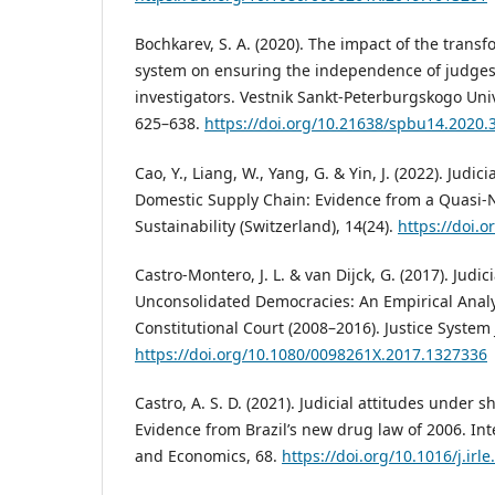
Bochkarev, S. A. (2020). The impact of the transf
system on ensuring the independence of judges
investigators. Vestnik Sankt-Peterburgskogo Unive
625–638.
https://doi.org/10.21638/spbu14.2020.
Cao, Y., Liang, W., Yang, G. & Yin, J. (2022). Jud
Domestic Supply Chain: Evidence from a Quasi-
Sustainability (Switzerland), 14(24).
https://doi.
Castro-Montero, J. L. & van Dijck, G. (2017). Judicia
Unconsolidated Democracies: An Empirical Analy
Constitutional Court (2008–2016). Justice System 
https://doi.org/10.1080/0098261X.2017.1327336
Castro, A. S. D. (2021). Judicial attitudes under s
Evidence from Brazil’s new drug law of 2006. In
and Economics, 68.
https://doi.org/10.1016/j.irl