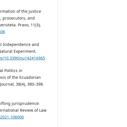
ormation of the justice
, prosecutors, and
rsiteta. Pravo, 11(3),
306
icial Independence and
Natural Experiment.
org/10.3390/su142416965
l Politics in
sis of the Ecuadorian
Journal, 38(4), 380–398.
hifting jurisprudence:
ternational Review of Law
e.2021.106006