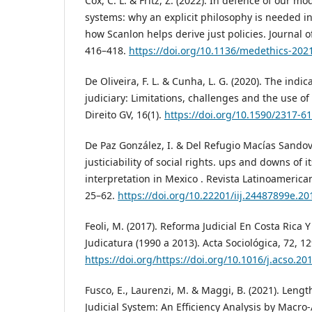
Cox, C. L. & Fritz, Z. (2022). In defence of our mo
systems: why an explicit philosophy is needed in
how Scanlon helps derive just policies. Journal of
416–418.
https://doi.org/10.1136/medethics-202
De Oliveira, F. L. & Cunha, L. G. (2020). The indic
judiciary: Limitations, challenges and the use of
Direito GV, 16(1).
https://doi.org/10.1590/2317-
De Paz González, I. & Del Refugio Macías Sandova
justiciability of social rights. ups and downs of i
interpretation in Mexico . Revista Latinoamerica
25–62.
https://doi.org/10.22201/iij.24487899e.2
Feoli, M. (2017). Reforma Judicial En Costa Rica 
Judicatura (1990 a 2013). Acta Sociológica, 72, 1
https://doi.org/https://doi.org/10.1016/j.acso.20
Fusco, E., Laurenzi, M. & Maggi, B. (2021). Length 
Judicial System: An Efficiency Analysis by Macro-