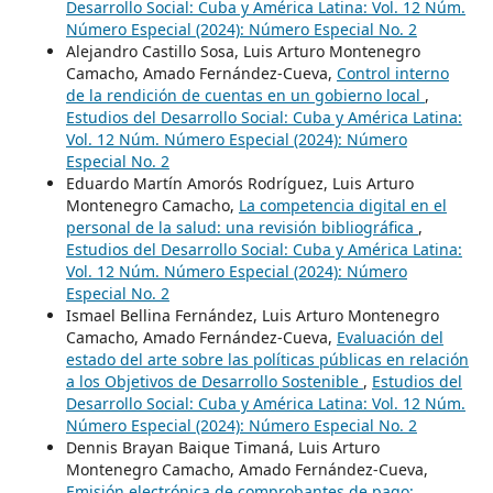
Desarrollo Social: Cuba y América Latina: Vol. 12 Núm.
Número Especial (2024): Número Especial No. 2
Alejandro Castillo Sosa, Luis Arturo Montenegro
Camacho, Amado Fernández-Cueva,
Control interno
de la rendición de cuentas en un gobierno local
,
Estudios del Desarrollo Social: Cuba y América Latina:
Vol. 12 Núm. Número Especial (2024): Número
Especial No. 2
Eduardo Martín Amorós Rodríguez, Luis Arturo
Montenegro Camacho,
La competencia digital en el
personal de la salud: una revisión bibliográfica
,
Estudios del Desarrollo Social: Cuba y América Latina:
Vol. 12 Núm. Número Especial (2024): Número
Especial No. 2
Ismael Bellina Fernández, Luis Arturo Montenegro
Camacho, Amado Fernández-Cueva,
Evaluación del
estado del arte sobre las políticas públicas en relación
a los Objetivos de Desarrollo Sostenible
,
Estudios del
Desarrollo Social: Cuba y América Latina: Vol. 12 Núm.
Número Especial (2024): Número Especial No. 2
Dennis Brayan Baique Timaná, Luis Arturo
Montenegro Camacho, Amado Fernández-Cueva,
Emisión electrónica de comprobantes de pago: