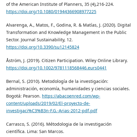
of the American Institute of Planners, 35 (4),216-224.
https://doi.org/10.1080/01944366908977225
Alvarenga, A., Matos, F., Godina, R. & Matías, J. (2020). Digital
Transformation and Knowledge Management in the Public
Sector. Journal Sustainability, 12.
https://doi.org/10.3390/su12145824
Åström, J. (2019). Citizen Participation. Wiley Online Library.
https://doi.org/10.1002/9781118568446.eurs0441
Bernal, S. (2010). Metodología de la investigación:
administración, economía, humanidades y ciencias sociales.
Bogotá: Pearson.
https://abacoenred.com/wp-
content/uploads/2019/02/El-proyecto-de-
investigaci%C3%B3n-F.G.-Arias-2012-pdf.pdf
Carrasco, S. (2016). Métodologia de la investigación
científica. Lima: San Marcos.