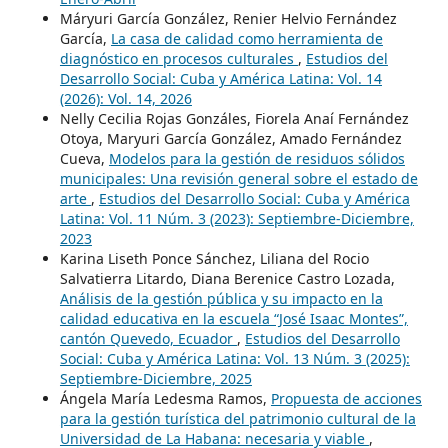
Máryuri García González, Renier Helvio Fernández
García,
La casa de calidad como herramienta de
diagnóstico en procesos culturales
,
Estudios del
Desarrollo Social: Cuba y América Latina: Vol. 14
(2026): Vol. 14, 2026
Nelly Cecilia Rojas Gonzáles, Fiorela Anaí Fernández
Otoya, Maryuri García González, Amado Fernández
Cueva,
Modelos para la gestión de residuos sólidos
municipales: Una revisión general sobre el estado de
arte
,
Estudios del Desarrollo Social: Cuba y América
Latina: Vol. 11 Núm. 3 (2023): Septiembre-Diciembre,
2023
Karina Liseth Ponce Sánchez, Liliana del Rocio
Salvatierra Litardo, Diana Berenice Castro Lozada,
Análisis de la gestión pública y su impacto en la
calidad educativa en la escuela “José Isaac Montes”,
cantón Quevedo, Ecuador
,
Estudios del Desarrollo
Social: Cuba y América Latina: Vol. 13 Núm. 3 (2025):
Septiembre-Diciembre, 2025
Ángela María Ledesma Ramos,
Propuesta de acciones
para la gestión turística del patrimonio cultural de la
Universidad de La Habana: necesaria y viable
,