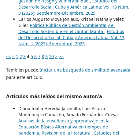
gestión de riesgo y vulnerabilidad
,
Estudios del
Desarrollo Social: Cuba y América Latina: Vol. 13 Núm.
3 (2025): Septiembre-Diciembre, 2025
Carlos Augusto Moya Joniaux, Krisbel Nathaly Vélez
Giler,
Política Pública de Gestión Ambiental y el
Desarrollo Sostenible en el cantón Manta
,
Estudios
del Desarrollo Social: Cuba y América Latina: Vol. 13
Núm. 1 (2025): Enero-Abril, 2025
<<
<
1
2
3
4
5
6
7
8
9
10
>
>>
También puede
Iniciar una búsqueda de similitud avanzada
para este artículo.
Artículos más leídos del mismo autor/a
Diana Idalia Heredia Jaramillo, Luis Arturo
Montenegro Camacho, Amado Fernández-Cueva,
Análisis de la enseñanza y aprendizaje en la
Educación Básica Alternativa en tiempos de
pandemia. Revisión de la literatura
,
Estudios del