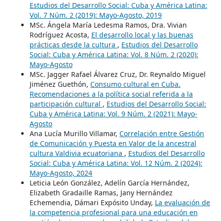
Estudios del Desarrollo Social: Cuba y América Latina:
Vol. 7 Núm. 2 (2019): Mayo-Agosto, 2019
MSc. Ángela María Ledesma Ramos, Dra. Vivian
Rodríguez Acosta,
El desarrollo local y las buenas
prácticas desde la cultura
,
Estudios del Desarrollo
Social: Cuba y América Latina: Vol. 8 Núm. 2 (2020):
Mayo-Agosto
MSc. Jagger Rafael Álvarez Cruz, Dr. Reynaldo Miguel
Jiménez Guethón,
Consumo cultural en Cuba.
Recomendaciones a la política social referida a la
participación cultural
,
Estudios del Desarrollo Social:
Cuba y América Latina: Vol. 9 Núm. 2 (2021): Mayo-
Agosto
Ana Lucía Murillo Villamar,
Correlación entre Gestión
de Comunicación y Puesta en Valor de la ancestral
cultura Valdivia ecuatoriana
,
Estudios del Desarrollo
Social: Cuba y América Latina: Vol. 12 Núm. 2 (2024):
Mayo-Agosto, 2024
Leticia León González, Adelín García Hernández,
Elizabeth Gradaille Ramas, Jany Hernández
Echemendia, Dámari Expósito Unday,
La evaluación de
la competencia profesional para una educación en