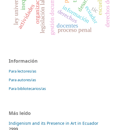
ley universitaria
gestión documental
organizaciones
legislación laboral
escuela
actividades
información
ecuador
tic
derechos
docentes
proceso penal
Información
Para lectores/as
Para autores/as
Para bibliotecarios/as
Más leído
Indigenism and its Presence in Art in Ecuador
2999