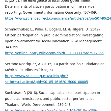
S. (2017). The emergence of local open government:
Determinants of citizen participation in online service
reporting. Government Information Quarterly, 457-469.
https://www.sciencedirect.com/science/article/abs/pii/S07406
Schmidthuber, L., Piller, F., Bogers, M. & Hilgers, D. (2019).
Citizen participation in public administration: investigating
open government for social innovation. R&d Management,
343-355.
https://onlinelibrary.wiley.com/doi/full/10.1111/radm.12365
Serrano Rodríguez, A. (2015). La participación ciudadana en
México. Estudios Políticos, 34.
https://www.scielo.org.mx/scielo.php?
script=sci_arttext&pid=S0185-16162015000100005
Suebvises, P. (2018). Social capital, citizen participation in
public administration, and public sector performance in
Thailand. World Development , 236-248.
https://ideas.repec.org/a/eee/wdevel/v109y2018icp236-