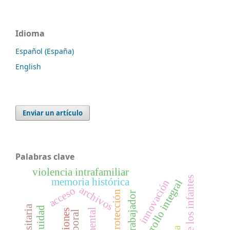
Idioma
Español (España)
English
Enviar un artículo
Palabras clave
violencia intrafamiliar
derechos de los infantes
memoria histórica
innovación
desarrollo integral
archivos
acceso
protección
trabajador
inequidad