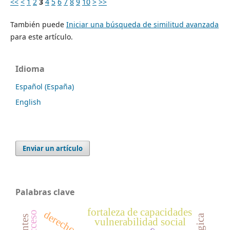
<<
<
1
2
3
4
5
6
7
8
9
10
>
>>
También puede
Iniciar una búsqueda de similitud avanzada
para este artículo.
Idioma
Español (España)
English
Enviar un artículo
Palabras clave
fortaleza de capacidades
acceso
vulnerabilidad social