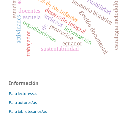
derechos de los infantes
estrategia metodológica
estudiantes
estabilidad
memoria histórica
desarrollo integral
docentes
gestión documental
archivos
escuela
actividades
organizaciones
protección
tic
información
trabajador
ecuador
sustentabilidad
Información
Para lectores/as
Para autores/as
Para bibliotecarios/as