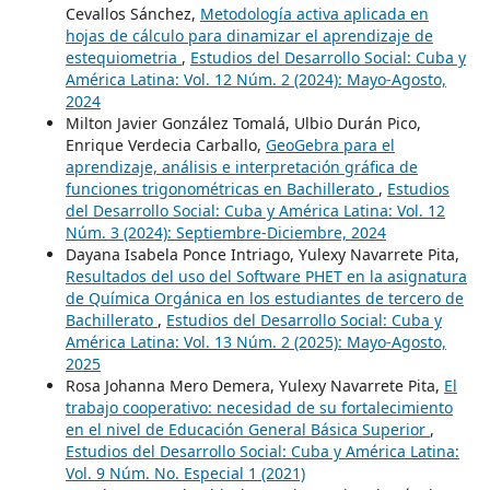
Cevallos Sánchez,
Metodología activa aplicada en
hojas de cálculo para dinamizar el aprendizaje de
estequiometria
,
Estudios del Desarrollo Social: Cuba y
América Latina: Vol. 12 Núm. 2 (2024): Mayo-Agosto,
2024
Milton Javier González Tomalá, Ulbio Durán Pico,
Enrique Verdecia Carballo,
GeoGebra para el
aprendizaje, análisis e interpretación gráfica de
funciones trigonométricas en Bachillerato
,
Estudios
del Desarrollo Social: Cuba y América Latina: Vol. 12
Núm. 3 (2024): Septiembre-Diciembre, 2024
Dayana Isabela Ponce Intriago, Yulexy Navarrete Pita,
Resultados del uso del Software PHET en la asignatura
de Química Orgánica en los estudiantes de tercero de
Bachillerato
,
Estudios del Desarrollo Social: Cuba y
América Latina: Vol. 13 Núm. 2 (2025): Mayo-Agosto,
2025
Rosa Johanna Mero Demera, Yulexy Navarrete Pita,
El
trabajo cooperativo: necesidad de su fortalecimiento
en el nivel de Educación General Básica Superior
,
Estudios del Desarrollo Social: Cuba y América Latina:
Vol. 9 Núm. No. Especial 1 (2021)