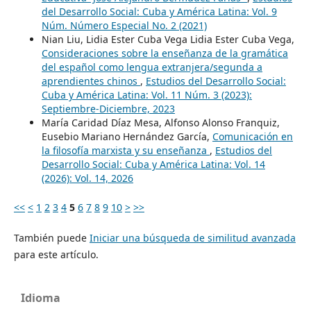
del Desarrollo Social: Cuba y América Latina: Vol. 9
Núm. Número Especial No. 2 (2021)
Nian Liu, Lidia Ester Cuba Vega Lidia Ester Cuba Vega,
Consideraciones sobre la enseñanza de la gramática
del español como lengua extranjera/segunda a
aprendientes chinos
,
Estudios del Desarrollo Social:
Cuba y América Latina: Vol. 11 Núm. 3 (2023):
Septiembre-Diciembre, 2023
María Caridad Díaz Mesa, Alfonso Alonso Franquiz,
Eusebio Mariano Hernández García,
Comunicación en
la filosofía marxista y su enseñanza
,
Estudios del
Desarrollo Social: Cuba y América Latina: Vol. 14
(2026): Vol. 14, 2026
<<
<
1
2
3
4
5
6
7
8
9
10
>
>>
También puede
Iniciar una búsqueda de similitud avanzada
para este artículo.
Idioma