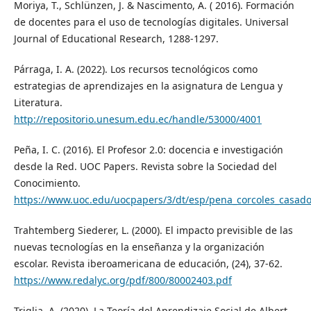
Moriya, T., Schlünzen, J. & Nascimento, A. ( 2016). Formación
de docentes para el uso de tecnologías digitales. Universal
Journal of Educational Research, 1288-1297.
Párraga, I. A. (2022). Los recursos tecnológicos como
estrategias de aprendizajes en la asignatura de Lengua y
Literatura.
http://repositorio.unesum.edu.ec/handle/53000/4001
Peña, I. C. (2016). El Profesor 2.0: docencia e investigación
desde la Red. UOC Papers. Revista sobre la Sociedad del
Conocimiento.
https://www.uoc.edu/uocpapers/3/dt/esp/pena_corcoles_casado
Trahtemberg Siederer, L. (2000). El impacto previsible de las
nuevas tecnologías en la enseñanza y la organización
escolar. Revista iberoamericana de educación, (24), 37-62.
https://www.redalyc.org/pdf/800/80002403.pdf
Triglia, A. (2020). La Teoría del Aprendizaje Social de Albert