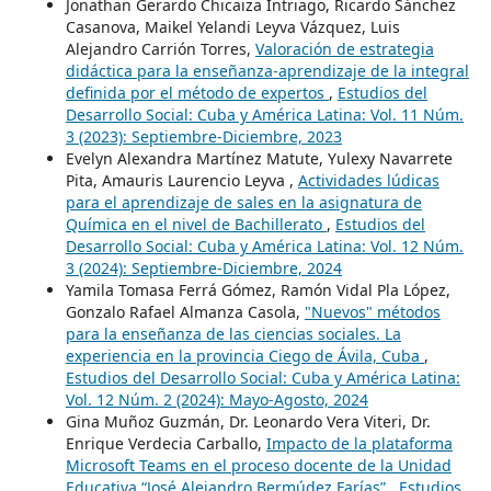
Jonathan Gerardo Chicaiza Intriago, Ricardo Sánchez
Casanova, Maikel Yelandi Leyva Vázquez, Luis
Alejandro Carrión Torres,
Valoración de estrategia
didáctica para la enseñanza-aprendizaje de la integral
definida por el método de expertos
,
Estudios del
Desarrollo Social: Cuba y América Latina: Vol. 11 Núm.
3 (2023): Septiembre-Diciembre, 2023
Evelyn Alexandra Martínez Matute, Yulexy Navarrete
Pita, Amauris Laurencio Leyva ,
Actividades lúdicas
para el aprendizaje de sales en la asignatura de
Química en el nivel de Bachillerato
,
Estudios del
Desarrollo Social: Cuba y América Latina: Vol. 12 Núm.
3 (2024): Septiembre-Diciembre, 2024
Yamila Tomasa Ferrá Gómez, Ramón Vidal Pla López,
Gonzalo Rafael Almanza Casola,
"Nuevos" métodos
para la enseñanza de las ciencias sociales. La
experiencia en la provincia Ciego de Ávila, Cuba
,
Estudios del Desarrollo Social: Cuba y América Latina:
Vol. 12 Núm. 2 (2024): Mayo-Agosto, 2024
Gina Muñoz Guzmán, Dr. Leonardo Vera Viteri, Dr.
Enrique Verdecia Carballo,
Impacto de la plataforma
Microsoft Teams en el proceso docente de la Unidad
Educativa “José Alejandro Bermúdez Farías”
,
Estudios