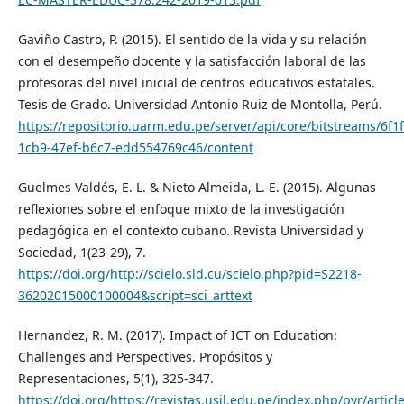
Gaviño Castro, P. (2015). El sentido de la vida y su relación
con el desempeño docente y la satisfacción laboral de las
profesoras del nivel inicial de centros educativos estatales.
Tesis de Grado. Universidad Antonio Ruiz de Montolla, Perú.
https://repositorio.uarm.edu.pe/server/api/core/bitstreams/6f1f
1cb9-47ef-b6c7-edd554769c46/content
Guelmes Valdés, E. L. & Nieto Almeida, L. E. (2015). Algunas
reflexiones sobre el enfoque mixto de la investigación
pedagógica en el contexto cubano. Revista Universidad y
Sociedad, 1(23-29), 7.
https://doi.org/http://scielo.sld.cu/scielo.php?pid=S2218-
36202015000100004&script=sci_arttext
Hernandez, R. M. (2017). Impact of ICT on Education:
Challenges and Perspectives. Propósitos y
Representaciones, 5(1), 325-347.
https://doi.org/https://revistas.usil.edu.pe/index.php/pyr/articl