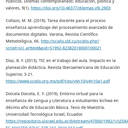
Públicos. Dilemas contemporáneos: educación, política y
valores, 9(1).
https://doi.org/10.46377/dilemas.v9i.2903
Collazo, M. M. (2018). Tarea docente para el proceso
enseñanza aprendizaje del procesamiento avanzado de
documentos digitales. Varona, Revista Científico
Metodológica, 66.
http://scielo.sld.cu/scielo.php?
script=sci_arttext&pid=S1992-82382018000100021
Díaz, B. F. (2013). TIC en el trabajo del aula. Impacto en la
planeación didáctica. Revista Iberoamericana de Educación
Superior, 3-21.
https://www.scielo.org.mx/pdf/ries/v4n10/v4n10a1.pdf
Doicela Doicela, E. Y. (2019). Entorno virtual para la
enseñanza de Lengua y Literatura a estudiantes kichwa en
décimo año de Educación Básica. Tesis de Maestría.
Universidad Tecnológica Israel, Ecuador.
https://repositorio.uisrael.edu.ec/bitstream/47000/1992/1/UISR
EC-MASTER-EDUC-378.242-2019-013.pdf