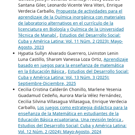
Santana Giler, Leonardo Vicente Vera Viteri, Enrique
Verdecia Carballo,
Propuesta de actividades para el
aprendizaje de la Química inorgánica con materiales
de laboratorio alternativos en el currículo de la
licenciatura en Biología y Química de la Universidad
Técnica de Manabí
,
Estudios del Desarrollo Social:
Cuba y América Latina: Vol. 11 Núm. 2 (2023): Mayo-
Agosto, 2023
Hypatia Sullyn Alvarado Guerrero, Livinston Lenin
Luna Castillo, Sharom Vanessa Loza Ortiz,
Aprendizaje
basado en juegos para la enseñanza de matemática
en la Educación Básica
,
Estudios del Desarrollo Social:
Cuba y América Latina: Vol. 13 Núm. 3 (2025):
Septiembre-Diciembre, 2025
Cecilia Cristina Calderón Chonillo, Marlene Yesenia
Guadamud Cedeño, Aurora María Vélez Fernández,
Cecilia Silvina Villasagua Villasagua, Enrique Verdecia
Carballo,
Los juegos como estrategia didáctica para la
enseñanza de la Matemática en estudiantes de la
Educación Básica ecuatoriana. Una revisión teórica
,
Estudios del Desarrollo Social: Cuba y América Latina:
Vol. 12 Núm. 2 (2024): Mayo-Agosto, 2024