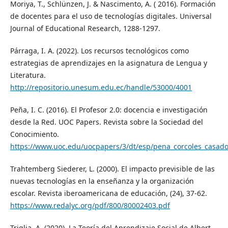
Moriya, T., Schlünzen, J. & Nascimento, A. ( 2016). Formación
de docentes para el uso de tecnologías digitales. Universal
Journal of Educational Research, 1288-1297.
Párraga, I. A. (2022). Los recursos tecnológicos como
estrategias de aprendizajes en la asignatura de Lengua y
Literatura.
http://repositorio.unesum.edu.ec/handle/53000/4001
Peña, I. C. (2016). El Profesor 2.0: docencia e investigación
desde la Red. UOC Papers. Revista sobre la Sociedad del
Conocimiento.
https://www.uoc.edu/uocpapers/3/dt/esp/pena_corcoles_casado
Trahtemberg Siederer, L. (2000). El impacto previsible de las
nuevas tecnologías en la enseñanza y la organización
escolar. Revista iberoamericana de educación, (24), 37-62.
https://www.redalyc.org/pdf/800/80002403.pdf
Triglia, A. (2020). La Teoría del Aprendizaje Social de Albert