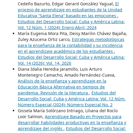
Cedeño Bazurto, Edgar Gerard González Yagual,
El
proceso de aprendizaje en estudiantes de la Unidad
Educativa “Santa Elena” basado en las emociones
,
Estudios del Desarrollo Social: Cuba y América Latina:
Vol. 12 Núm. 1 (2024): Enero-Abril, 2024
María Eugenia Mora Pita, Deisy Marilin Chávez Bajaña,
Zuley Azucena Ortiz Larco,
Estrategias metodológicas
para la enseñanza de la contabilidad y su incidencia
en el aprendizaje académico de los estudiantes
,
Estudios del Desarrollo Social: Cuba y América Latina:
Vol. 14 (2026): Vol. 14, 2026
Diana Idalia Heredia Jaramillo, Luis Arturo
Montenegro Camacho, Amado Fernández-Cueva,
Análisis de la enseñanza y aprendizaje en la
Educación Básica Alternativa en tiempos de
pandemia. Revisión de la literatura
,
Estudios del
Desarrollo Social: Cuba y América Latina: Vol. 12 Núm.
Número Especial (2024): Número Especial No. 2
Gissela María Solórzano Intriago, Liliana del Rocío
Loor Salmon,
Aprendizaje Basado en Proyectos para
desarrollar habilidades productivas en la enseñanza y
aprendizaje del inglés
,
Estudios del Desarrollo Social: