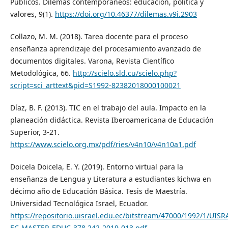
Públicos. Dilemas contemporáneos: educación, política y
valores, 9(1).
https://doi.org/10.46377/dilemas.v9i.2903
Collazo, M. M. (2018). Tarea docente para el proceso
enseñanza aprendizaje del procesamiento avanzado de
documentos digitales. Varona, Revista Científico
Metodológica, 66.
http://scielo.sld.cu/scielo.php?
script=sci_arttext&pid=S1992-82382018000100021
Díaz, B. F. (2013). TIC en el trabajo del aula. Impacto en la
planeación didáctica. Revista Iberoamericana de Educación
Superior, 3-21.
https://www.scielo.org.mx/pdf/ries/v4n10/v4n10a1.pdf
Doicela Doicela, E. Y. (2019). Entorno virtual para la
enseñanza de Lengua y Literatura a estudiantes kichwa en
décimo año de Educación Básica. Tesis de Maestría.
Universidad Tecnológica Israel, Ecuador.
https://repositorio.uisrael.edu.ec/bitstream/47000/1992/1/UISR
EC-MASTER-EDUC-378.242-2019-013.pdf