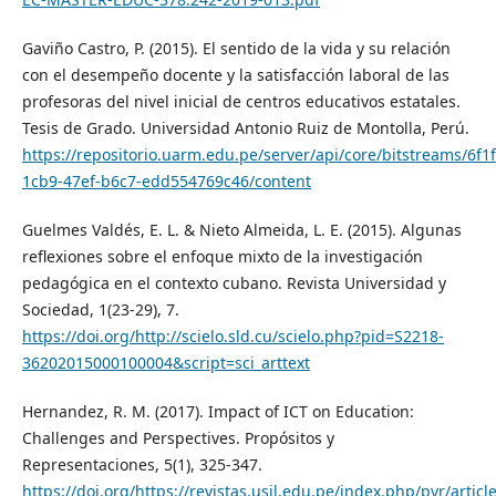
Gaviño Castro, P. (2015). El sentido de la vida y su relación
con el desempeño docente y la satisfacción laboral de las
profesoras del nivel inicial de centros educativos estatales.
Tesis de Grado. Universidad Antonio Ruiz de Montolla, Perú.
https://repositorio.uarm.edu.pe/server/api/core/bitstreams/6f1f
1cb9-47ef-b6c7-edd554769c46/content
Guelmes Valdés, E. L. & Nieto Almeida, L. E. (2015). Algunas
reflexiones sobre el enfoque mixto de la investigación
pedagógica en el contexto cubano. Revista Universidad y
Sociedad, 1(23-29), 7.
https://doi.org/http://scielo.sld.cu/scielo.php?pid=S2218-
36202015000100004&script=sci_arttext
Hernandez, R. M. (2017). Impact of ICT on Education:
Challenges and Perspectives. Propósitos y
Representaciones, 5(1), 325-347.
https://doi.org/https://revistas.usil.edu.pe/index.php/pyr/articl