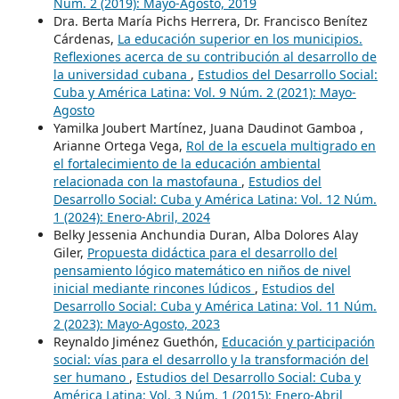
Núm. 2 (2019): Mayo-Agosto, 2019
Dra. Berta María Pichs Herrera, Dr. Francisco Benítez
Cárdenas,
La educación superior en los municipios.
Reflexiones acerca de su contribución al desarrollo de
la universidad cubana
,
Estudios del Desarrollo Social:
Cuba y América Latina: Vol. 9 Núm. 2 (2021): Mayo-
Agosto
Yamilka Joubert Martínez, Juana Daudinot Gamboa ,
Arianne Ortega Vega,
Rol de la escuela multigrado en
el fortalecimiento de la educación ambiental
relacionada con la mastofauna
,
Estudios del
Desarrollo Social: Cuba y América Latina: Vol. 12 Núm.
1 (2024): Enero-Abril, 2024
Belky Jessenia Anchundia Duran, Alba Dolores Alay
Giler,
Propuesta didáctica para el desarrollo del
pensamiento lógico matemático en niños de nivel
inicial mediante rincones lúdicos
,
Estudios del
Desarrollo Social: Cuba y América Latina: Vol. 11 Núm.
2 (2023): Mayo-Agosto, 2023
Reynaldo Jiménez Guethón,
Educación y participación
social: vías para el desarrollo y la transformación del
ser humano
,
Estudios del Desarrollo Social: Cuba y
América Latina: Vol. 3 Núm. 1 (2015): Enero-Abril