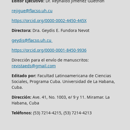
Editor Ejecutivo:
Dr. Reynaldo Jiménez Guethón
rejigue@flacso.uh.cu
https://orcid.org/0000-0002-4450-445X
Directora:
Dra. Geydis E. Fundora Nevot
geydis@flacso.uh.cu
https://orcid.org/
0000-0001-8450-9936
Dirección para el envío de manuscritos:
revistaeds@gmail.com
Editado por:
Facultad Latinoamericana de Ciencias
Sociales, Programa Cuba. Universidad de La Habana,
Cuba.
Dirección:
Ave. 41, No. 1003, e/ 9 y 11. Miramar. La
Habana, Cuba
Teléfonos:
(53) 7214-4215, (53) 7214-4213