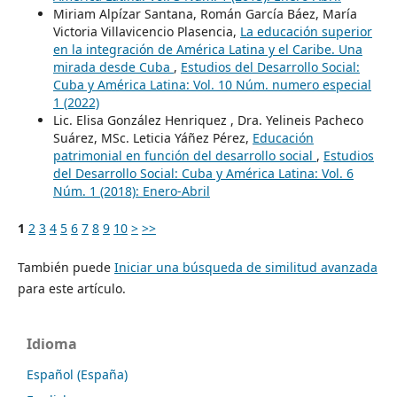
Miriam Alpízar Santana, Román García Báez, María
Victoria Villavicencio Plasencia,
La educación superior
en la integración de América Latina y el Caribe. Una
mirada desde Cuba
,
Estudios del Desarrollo Social:
Cuba y América Latina: Vol. 10 Núm. numero especial
1 (2022)
Lic. Elisa González Henriquez , Dra. Yelineis Pacheco
Suárez, MSc. Leticia Yáñez Pérez,
Educación
patrimonial en función del desarrollo social
,
Estudios
del Desarrollo Social: Cuba y América Latina: Vol. 6
Núm. 1 (2018): Enero-Abril
1
2
3
4
5
6
7
8
9
10
>
>>
También puede
Iniciar una búsqueda de similitud avanzada
para este artículo.
Idioma
Español (España)