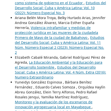
como sistema de gobierno en el Ecuador
,
Estudios del
Desarrollo Social: Cuba y América Latina: Vol. 10
(2022): Número Especial No. 3
Ariana Belén Mora Troya, Belky Hurtado Arias, Jennifer
Andrea González Álvarez, Marcia Esther España
Herrería,
Violencia intrafamiliar y medidas de
protección jurídica en las mujeres de la ciudadela
Primero de Mayo de la ciudad de Babahoyo
,
Estudios
del Desarrollo Social: Cuba y América Latina: Vol. 11
Núm. Número Especial 2 (2023): Número Especial No.
2
Elizabeth Cabalé Miranda, Gabriel Rodríguez Pérez de
Agreda,
La Educación Ambiental y la Educación para
el Desarrollo Sostenible
,
Estudios del Desarrollo
Social: Cuba y América Latina: Vol. 4 Núm. Extra (2016):
Numero Extraordinario
Yuneidys González Espinosa , Bárbara Benítez
Fernández , Eduardo Calves Somoza , Orquídea Haylín
Abreu González, Elein Terry Alfonso, Pedro Rafael
Rosales Jenqui, Yamilka Martínez Rodríguez,
Monitoreo y la evaluación de los escenarios de
innovación agropecuaria local en Mayabeque
,