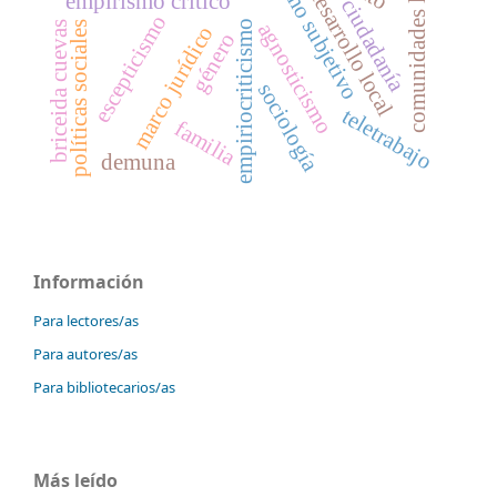
dealismo subjetivo
comunidades locales
desarrollo local
empirismo crítico
ciudadanía
escepticismo
empiriocriticismo
agnosticismo
políticas sociales
briceida cuevas
marco jurídico
género
sociología
teletrabajo
familia
demuna
Información
Para lectores/as
Para autores/as
Para bibliotecarios/as
Más leído