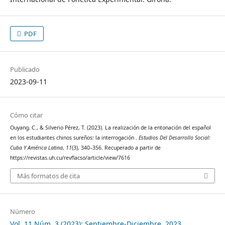
PDF
Publicado
2023-09-11
Cómo citar
Ouyang, C., & Silverio Pérez, T. (2023). La realización de la entonación del español
en los estudiantes chinos sureños: la interrogación .
Estudios Del Desarrollo Social:
Cuba Y América Latina
,
11
(3), 340–356. Recuperado a partir de
https://revistas.uh.cu/revflacso/article/view/7616
Más formatos de cita
Número
Vol. 11 Núm. 3 (2023): Septiembre-Diciembre, 2023