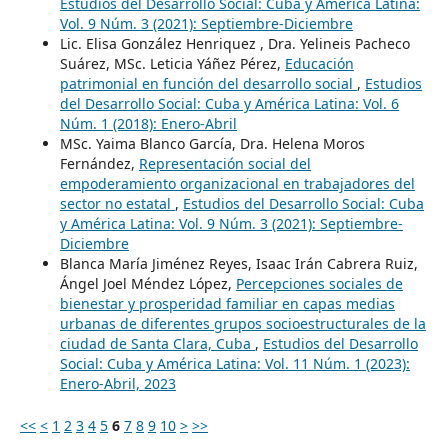
Estudios del Desarrollo Social: Cuba y América Latina:
Vol. 9 Núm. 3 (2021): Septiembre-Diciembre
Lic. Elisa González Henriquez , Dra. Yelineis Pacheco
Suárez, MSc. Leticia Yáñez Pérez,
Educación
patrimonial en función del desarrollo social
,
Estudios
del Desarrollo Social: Cuba y América Latina: Vol. 6
Núm. 1 (2018): Enero-Abril
MSc. Yaima Blanco García, Dra. Helena Moros
Fernández,
Representación social del
empoderamiento organizacional en trabajadores del
sector no estatal
,
Estudios del Desarrollo Social: Cuba
y América Latina: Vol. 9 Núm. 3 (2021): Septiembre-
Diciembre
Blanca María Jiménez Reyes, Isaac Irán Cabrera Ruiz,
Ángel Joel Méndez López,
Percepciones sociales de
bienestar y prosperidad familiar en capas medias
urbanas de diferentes grupos socioestructurales de la
ciudad de Santa Clara, Cuba
,
Estudios del Desarrollo
Social: Cuba y América Latina: Vol. 11 Núm. 1 (2023):
Enero-Abril, 2023
<<
<
1
2
3
4
5
6
7
8
9
10
>
>>