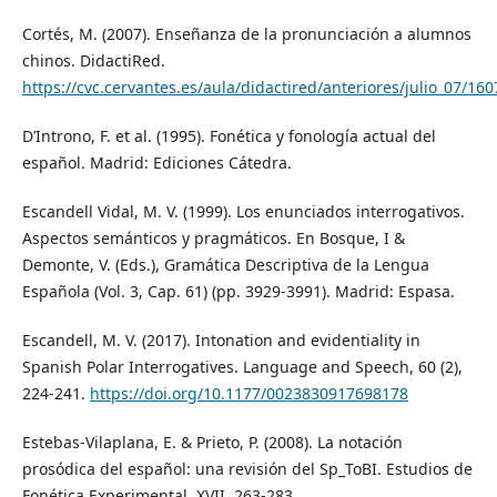
Cortés, M. (2007). Enseñanza de la pronunciación a alumnos
chinos. DidactiRed.
https://cvc.cervantes.es/aula/didactired/anteriores/julio_07/1
D’Introno, F. et al. (1995). Fonética y fonología actual del
español. Madrid: Ediciones Cátedra.
Escandell Vidal, M. V. (1999). Los enunciados interrogativos.
Aspectos semánticos y pragmáticos. En Bosque, I &
Demonte, V. (Eds.), Gramática Descriptiva de la Lengua
Española (Vol. 3, Cap. 61) (pp. 3929-3991). Madrid: Espasa.
Escandell, M. V. (2017). Intonation and evidentiality in
Spanish Polar Interrogatives. Language and Speech, 60 (2),
224-241.
https://doi.org/10.1177/0023830917698178
Estebas-Vilaplana, E. & Prieto, P. (2008). La notación
prosódica del español: una revisión del Sp_ToBI. Estudios de
Fonética Experimental, XVII, 263-283.