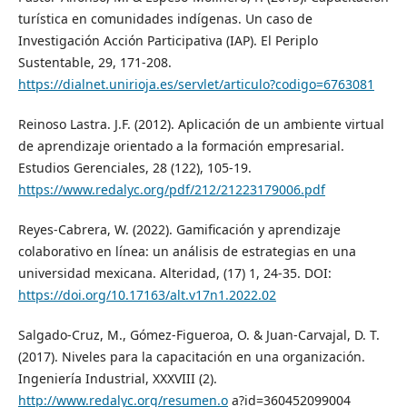
turística en comunidades indígenas. Un caso de
Investigación Acción Participativa (IAP). El Periplo
Sustentable, 29, 171-208.
https://dialnet.unirioja.es/servlet/articulo?codigo=6763081
Reinoso Lastra. J.F. (2012). Aplicación de un ambiente virtual
de aprendizaje orientado a la formación empresarial.
Estudios Gerenciales, 28 (122), 105-19.
https://www.redalyc.org/pdf/212/21223179006.pdf
Reyes-Cabrera, W. (2022). Gamificación y aprendizaje
colaborativo en línea: un análisis de estrategias en una
universidad mexicana. Alteridad, (17) 1, 24-35. DOI:
https://doi.org/10.17163/alt.v17n1.2022.02
Salgado-Cruz, M., Gómez-Figueroa, O. & Juan-Carvajal, D. T.
(2017). Niveles para la capacitación en una organización.
Ingeniería Industrial, XXXVIII (2).
http://www.redalyc.org/resumen.o
a?id=360452099004