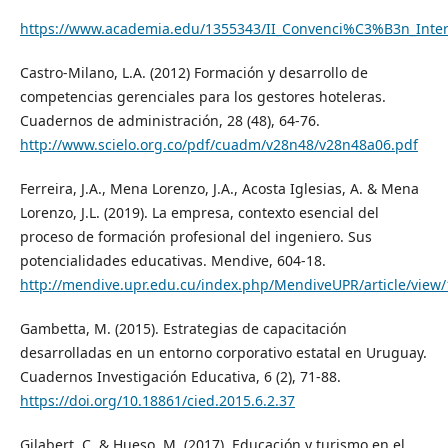
https://www.academia.edu/1355343/II_Convenci%C3%B3n_Inte
Castro-Milano, L.A. (2012) Formación y desarrollo de
competencias gerenciales para los gestores hoteleras.
Cuadernos de administración, 28 (48), 64-76.
http://www.scielo.org.co/pdf/cuadm/v28n48/v28n48a06.pdf
Ferreira, J.A., Mena Lorenzo, J.A., Acosta Iglesias, A. & Mena
Lorenzo, J.L. (2019). La empresa, contexto esencial del
proceso de formación profesional del ingeniero. Sus
potencialidades educativas. Mendive, 604-18.
http://mendive.upr.edu.cu/index.php/MendiveUPR/article/view
Gambetta, M. (2015). Estrategias de capacitación
desarrolladas en un entorno corporativo estatal en Uruguay.
Cuadernos Investigación Educativa, 6 (2), 71-88.
https://doi.org/10.18861/cied.2015.6.2.37
Gilabert, C. & Hueso, M. (2017). Educación y turismo en el