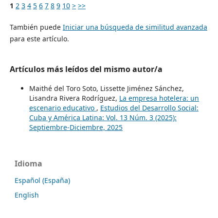
1
2
3
4
5
6
7
8
9
10
>
>>
También puede
Iniciar una búsqueda de similitud avanzada
para este artículo.
Artículos más leídos del mismo autor/a
Maithé del Toro Soto, Lissette Jiménez Sánchez,
Lisandra Rivera Rodríguez,
La empresa hotelera: un
escenario educativo
,
Estudios del Desarrollo Social:
Cuba y América Latina: Vol. 13 Núm. 3 (2025):
Septiembre-Diciembre, 2025
Idioma
Español (España)
English