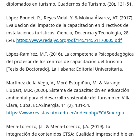
diplomados en turismo. Cuadernos de Turismo, (20), 131-51.
López Boudet, R., Reyes Vidal, Y. & Molina Álvarez, AT. (2017).
Evaluación del impacto de la capacitación en directivos de
instalaciones turísticas. Ciencia, Docencia y Tecnología, 28
(54).
https://www.redalyc.org/pdf/145/14551170005.pdf
López-Ramírez, M.T. (2016). La competencia Psicopedagógica
del profesor de los centros de capacitación del turismo
[Tesis de Doctorado]. La Habana: Editorial Universitaria.
Martínez de la Vega, V., Moré Estupiñán, M. & Naranjo
Llupart, M.R. (2020). Sistema de capacitación en educación
ambiental para el desarrollo sostenible del turismo en Villa
Clara, Cuba. ECASinergia, 11 (2), 131-54.
https://www.revistas.utm.edu.ec/index.php/ECASinergia
Mena-Lorenzo, J.L. & Mena-Lorenzo, J.A. (2019). La
integración de contenidos CTSA: Cualidad imprescindible en