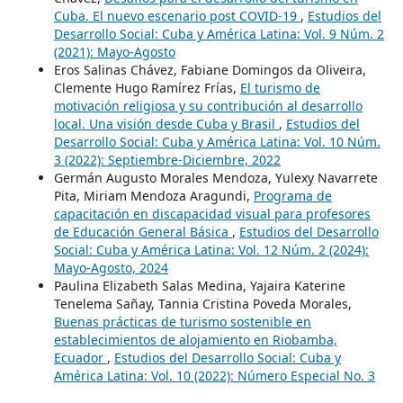
Cuba. El nuevo escenario post COVID-19
,
Estudios del
Desarrollo Social: Cuba y América Latina: Vol. 9 Núm. 2
(2021): Mayo-Agosto
Eros Salinas Chávez, Fabiane Domingos da Oliveira,
Clemente Hugo Ramírez Frías,
El turismo de
motivación religiosa y su contribución al desarrollo
local. Una visión desde Cuba y Brasil
,
Estudios del
Desarrollo Social: Cuba y América Latina: Vol. 10 Núm.
3 (2022): Septiembre-Diciembre, 2022
Germán Augusto Morales Mendoza, Yulexy Navarrete
Pita, Miriam Mendoza Aragundi,
Programa de
capacitación en discapacidad visual para profesores
de Educación General Básica
,
Estudios del Desarrollo
Social: Cuba y América Latina: Vol. 12 Núm. 2 (2024):
Mayo-Agosto, 2024
Paulina Elizabeth Salas Medina, Yajaira Katerine
Tenelema Sañay, Tannia Cristina Poveda Morales,
Buenas prácticas de turismo sostenible en
establecimientos de alojamiento en Riobamba,
Ecuador
,
Estudios del Desarrollo Social: Cuba y
América Latina: Vol. 10 (2022): Número Especial No. 3