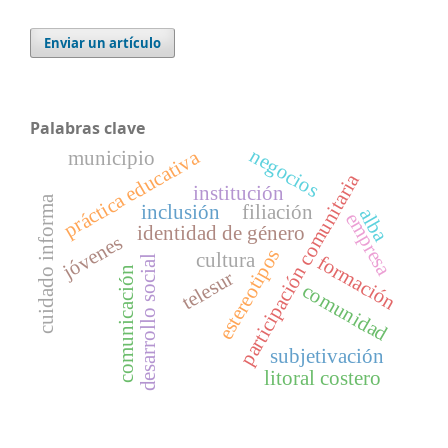
Enviar un artículo
Palabras clave
negocios
práctica educativa
municipio
participación comunitaria
institución
cuidado informa
inclusión
filiación
alba
empresa
identidad de género
jóvenes
estereotipos
cultura
formación
desarrollo social
comunicación
telesur
comunidad
subjetivación
litoral costero