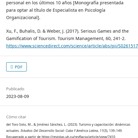
personal en los últimos 10 años [Monografía presentada
para optar al título de Especialista en Psicología
Organizacional].
Xu, F., Buhalis, D. & Weber, J. (2017). Serious Games and the
Gamification of Tourism. Tourism Management, 60, 241-2.
https://www.sciencedirect.com/science/article/abs/pii/S02615
PDF
Publicado
2023-08-09
Cómo citar
del Toro Soto, M., & Jiménez Sánchez, L. (2023). Turismo y capacitación: dinámicas
actuales.
Estudios Del Desarrollo Social: Cuba Y América Latina
,
11
(3), 139–149.
Recuperado a partir de https://revistas.uh.cu/revflacso/article/view/7410