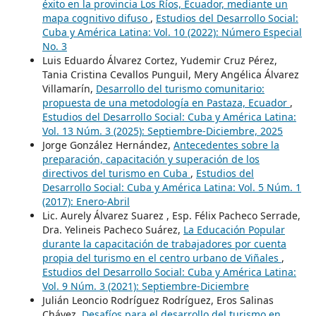
éxito en la provincia Los Ríos, Ecuador, mediante un
mapa cognitivo difuso
,
Estudios del Desarrollo Social:
Cuba y América Latina: Vol. 10 (2022): Número Especial
No. 3
Luis Eduardo Álvarez Cortez, Yudemir Cruz Pérez,
Tania Cristina Cevallos Punguil, Mery Angélica Álvarez
Villamarín,
Desarrollo del turismo comunitario:
propuesta de una metodología en Pastaza, Ecuador
,
Estudios del Desarrollo Social: Cuba y América Latina:
Vol. 13 Núm. 3 (2025): Septiembre-Diciembre, 2025
Jorge González Hernández,
Antecedentes sobre la
preparación, capacitación y superación de los
directivos del turismo en Cuba
,
Estudios del
Desarrollo Social: Cuba y América Latina: Vol. 5 Núm. 1
(2017): Enero-Abril
Lic. Aurely Álvarez Suarez , Esp. Félix Pacheco Serrade,
Dra. Yelineis Pacheco Suárez,
La Educación Popular
durante la capacitación de trabajadores por cuenta
propia del turismo en el centro urbano de Viñales
,
Estudios del Desarrollo Social: Cuba y América Latina:
Vol. 9 Núm. 3 (2021): Septiembre-Diciembre
Julián Leoncio Rodríguez Rodríguez, Eros Salinas
Chávez,
Desafíos para el desarrollo del turismo en