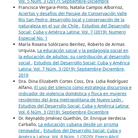
Vol. 5 Núm. 3 (2017): Septiembre-Diciembre
Francisca Vergara-Pinto, Natalia Campos Albornoz,
Aciertos y desafíos del Paisaje de Conservación Valle
Río San Pedro: desarrollo local y conservación de la
naturaleza en el sur de Chile
,
Estudios del Desarrollo
Social: Cuba y América Latina: Vol. 7 (2019): Numero
Especial No. 1
María Roxana Solórzano Benítez, Roberto de Armas
Urquiza,
La educación social y la pedagogía social en
la educación de adultos: su contribución al desarrollo
social
,
Estudios del Desarrollo Social: Cuba y América
Latina: Vol. 7 Núm. 3 (2019): Septiembre-Diciembre,
2019
Dra. Dina Elizabeth Cortes Coss, Dra. Lidia Rodríguez
Alfano,
El uso del silencio como estrategia discursiva e
indicador de violencia doméstica y física en mujeres
residentes del área metropolitana de Nuevo León
,
Estudios del Desarrollo Social: Cuba y América Latina:
Vol. 6 Núm. 3 (2018): Septiembre-Diciembre
Dr. Reynaldo Jiménez Guethón, Dr. Enrique Verdecia
Carballo,
La educación cubana desde un prisma
renovador
,
Estudios del Desarrollo Social: Cuba y
América Latina: Vol. 8 Núm. 1 (2020): Enero-Abril