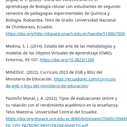
aprendizaje de Biología celular con estudiantes de segundo
semestre de pedagogias experimentales de Química y
Biología. Riobamba. Tesis de Grado. Universidad Nacional
de Chimborazo, Ecuador.
https://doi.org/http://dspace.unach.edu.ec/handle/51000/7050
Medina, S. I. (2014). Estado del arte de las metodologías y
modelos de los Objetos Virtuales de Aprendizaje (OVAS).
Entornos, 93-107.
https://doi.org/10.3823/1330
MINEDUC. (2022). Currículo 2023 de EGB y BGU del
Ministerio de Educación.
https://ecuadorec.com/curriculo-
de-egb-y-bgu-del-ministerio-de-educacion/
Pazmiño Monar, J. A. (2022). Tipos de evaluaciones online y
su relación con el rendimiento académico en la enseñanza.
Tesis Maestria. Universidad Central del Ecuador.
https://doi.org/dspace.uce.edu.ec:8080/bitstream/25000/29949
FIL-CPO-PAZMI%C3%91O%20JEANNETH.pdf