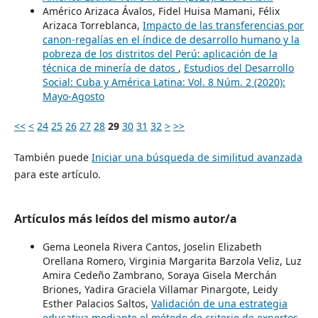
Américo Arizaca Ávalos, Fidel Huisa Mamani, Félix
Arizaca Torreblanca,
Impacto de las transferencias por
canon-regalías en el índice de desarrollo humano y la
pobreza de los distritos del Perú: aplicación de la
técnica de minería de datos
,
Estudios del Desarrollo
Social: Cuba y América Latina: Vol. 8 Núm. 2 (2020):
Mayo-Agosto
<<
<
24
25
26
27
28
29
30
31
32
>
>>
También puede
Iniciar una búsqueda de similitud avanzada
para este artículo.
Artículos más leídos del mismo autor/a
Gema Leonela Rivera Cantos, Joselin Elizabeth
Orellana Romero, Virginia Margarita Barzola Veliz, Luz
Amira Cedeño Zambrano, Soraya Gisela Merchán
Briones, Yadira Graciela Villamar Pinargote, Leidy
Esther Palacios Saltos,
Validación de una estrategia
educativa mediante el método de criterio de expertos