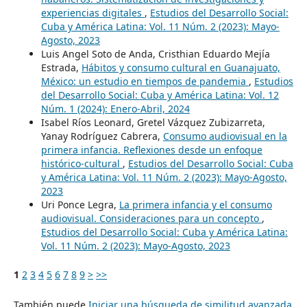
experiencias digitales
,
Estudios del Desarrollo Social:
Cuba y América Latina: Vol. 11 Núm. 2 (2023): Mayo-
Agosto, 2023
Luis Angel Soto de Anda, Cristhian Eduardo Mejía
Estrada,
Hábitos y consumo cultural en Guanajuato,
México: un estudio en tiempos de pandemia
,
Estudios
del Desarrollo Social: Cuba y América Latina: Vol. 12
Núm. 1 (2024): Enero-Abril, 2024
Isabel Ríos Leonard, Gretel Vázquez Zubizarreta,
Yanay Rodríguez Cabrera,
Consumo audiovisual en la
primera infancia. Reflexiones desde un enfoque
histórico-cultural
,
Estudios del Desarrollo Social: Cuba
y América Latina: Vol. 11 Núm. 2 (2023): Mayo-Agosto,
2023
Uri Ponce Legra,
La primera infancia y el consumo
audiovisual. Consideraciones para un concepto
,
Estudios del Desarrollo Social: Cuba y América Latina:
Vol. 11 Núm. 2 (2023): Mayo-Agosto, 2023
1
2
3
4
5
6
7
8
9
>
>>
También puede
Iniciar una búsqueda de similitud avanzada