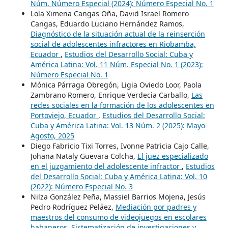
Núm. Número Especial (2024): Número Especial No. 1
Lola Ximena Cangas Oña, David Israel Romero
Cangas, Eduardo Luciano Hernández Ramos,
Diagnóstico de la situación actual de la reinserción
social de adolescentes infractores en Riobamba,
Ecuador
,
Estudios del Desarrollo Social: Cuba y
América Latina: Vol. 11 Núm. Especial No. 1 (2023):
Número Especial No. 1
Mónica Párraga Obregón, Ligia Oviedo Loor, Paola
Zambrano Romero, Enrique Verdecia Carballo,
Las
redes sociales en la formación de los adolescentes en
Portoviejo, Ecuador
,
Estudios del Desarrollo Social:
Cuba y América Latina: Vol. 13 Núm. 2 (2025): Mayo-
Agosto, 2025
Diego Fabricio Tixi Torres, Ivonne Patricia Cajo Calle,
Johana Nataly Guevara Colcha,
El juez especializado
en el juzgamiento del adolescente infractor
,
Estudios
del Desarrollo Social: Cuba y América Latina: Vol. 10
(2022): Número Especial No. 3
Nilza González Peña, Massiel Barrios Mojena, Jesús
Pedro Rodríguez Peláez,
Mediación por padres y
maestros del consumo de videojuegos en escolares
habaneros. Sistematización de investigaciones y