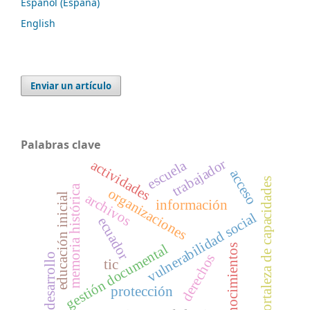
Español (España)
English
Enviar un artículo
Palabras clave
trabajador
actividades
escuela
acceso
fortaleza de capacidades
memoria histórica
organizaciones
archivos
educación inicial
información
vulnerabilidad social
ecuador
gestión documental
conocimientos
derechos
desarrollo
tic
protección