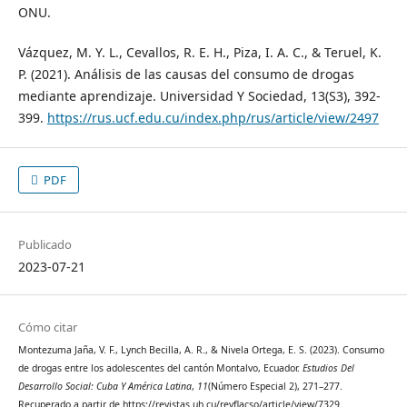
ONU.
Vázquez, M. Y. L., Cevallos, R. E. H., Piza, I. A. C., & Teruel, K.
P. (2021). Análisis de las causas del consumo de drogas
mediante aprendizaje. Universidad Y Sociedad, 13(S3), 392-
399.
https://rus.ucf.edu.cu/index.php/rus/article/view/2497
PDF
Publicado
2023-07-21
Cómo citar
Montezuma Jaña, V. F., Lynch Becilla, A. R., & Nivela Ortega, E. S. (2023). Consumo
de drogas entre los adolescentes del cantón Montalvo, Ecuador.
Estudios Del
Desarrollo Social: Cuba Y América Latina
,
11
(Número Especial 2), 271–277.
Recuperado a partir de https://revistas.uh.cu/revflacso/article/view/7329