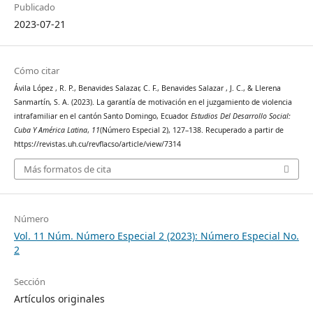
Publicado
2023-07-21
Cómo citar
Ávila López , R. P., Benavides Salazar, C. F., Benavides Salazar , J. C., & Llerena
Sanmartín, S. A. (2023). La garantía de motivación en el juzgamiento de violencia
intrafamiliar en el cantón Santo Domingo, Ecuador.
Estudios Del Desarrollo Social:
Cuba Y América Latina
,
11
(Número Especial 2), 127–138. Recuperado a partir de
https://revistas.uh.cu/revflacso/article/view/7314
Más formatos de cita
Número
Vol. 11 Núm. Número Especial 2 (2023): Número Especial No.
2
Sección
Artículos originales