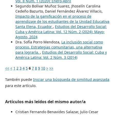
Vol. 8 Núm. 1 (2020): Enero-Abril
Segundo Bolívar Muñoz Suarez, Jhoselín Carolina
Cedeño Bazurto, Daniel Fernández Álvarez Villacis,
Impacto de la gamificación en el proceso de
aprendizaje de los estudiantes de la Unidad Educativa
Santa Elena, Ecuador
,
Estudios del Desarrollo Social:
Cuba y América Latina: Vol. 12 Núm. 2 (2024): Mayo-
Agosto, 2024
Dra. Sofía Porro Mendoza,
La inclusión social como
proceso. Estrategias comunitarias, una alternativa
para lograrla.
,
Estudios del Desarrollo Social: Cuba y
América Latina: Vol. 2 Núm. 3 (2014)
<<
<
1
2
3
4
5
6
7
8
9
10
>
>>
También puede
Iniciar una búsqueda de similitud avanzada
para este artículo.
Artículos más leídos del mismo autor/a
Cristian Fernando Benavides Salazar, Julio Cesar