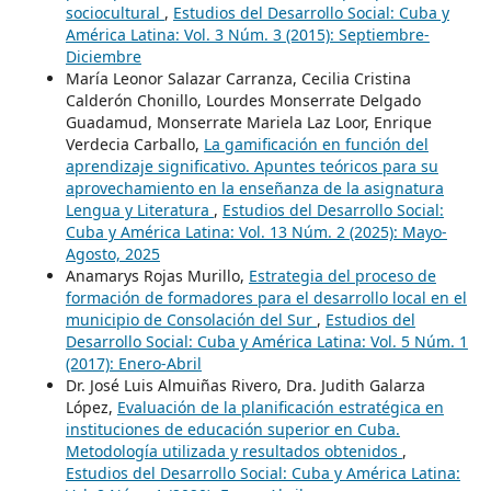
sociocultural
,
Estudios del Desarrollo Social: Cuba y
América Latina: Vol. 3 Núm. 3 (2015): Septiembre-
Diciembre
María Leonor Salazar Carranza, Cecilia Cristina
Calderón Chonillo, Lourdes Monserrate Delgado
Guadamud, Monserrate Mariela Laz Loor, Enrique
Verdecia Carballo,
La gamificación en función del
aprendizaje significativo. Apuntes teóricos para su
aprovechamiento en la enseñanza de la asignatura
Lengua y Literatura
,
Estudios del Desarrollo Social:
Cuba y América Latina: Vol. 13 Núm. 2 (2025): Mayo-
Agosto, 2025
Anamarys Rojas Murillo,
Estrategia del proceso de
formación de formadores para el desarrollo local en el
municipio de Consolación del Sur
,
Estudios del
Desarrollo Social: Cuba y América Latina: Vol. 5 Núm. 1
(2017): Enero-Abril
Dr. José Luis Almuiñas Rivero, Dra. Judith Galarza
López,
Evaluación de la planificación estratégica en
instituciones de educación superior en Cuba.
Metodología utilizada y resultados obtenidos
,
Estudios del Desarrollo Social: Cuba y América Latina: