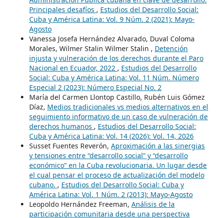
Principales desafíos
,
Estudios del Desarrollo Social:
Cuba y América Latina: Vol. 9 Núm. 2 (2021): Mayo-
Agosto
Vanessa Josefa Hernández Alvarado, Duval Coloma
Morales, Wilmer Stalin Wilmer Stalin ,
Detención
injusta y vulneración de los derechos durante el Paro
Nacional en Ecuador, 2022
,
Estudios del Desarrollo
Social: Cuba y América Latina: Vol. 11 Núm. Número
Especial 2 (2023): Número Especial No. 2
María del Carmen Llontop Castillo, Rubén Luis Gómez
Díaz,
Medios tradicionales vs medios alternativos en el
seguimiento informativo de un caso de vulneración de
derechos humanos
,
Estudios del Desarrollo Social:
Cuba y América Latina: Vol. 14 (2026): Vol. 14, 2026
Susset Fuentes Reverón,
Aproximación a las sinergias
y tensiones entre “desarrollo social” y “desarrollo
económico” en la Cuba revolucionaria. Un lugar desde
el cual pensar el proceso de actualización del modelo
cubano.
,
Estudios del Desarrollo Social: Cuba y
América Latina: Vol. 1 Núm. 2 (2013): Mayo-Agosto
Leopoldo Hernández Freeman,
Análisis de la
participación comunitaria desde una perspectiva