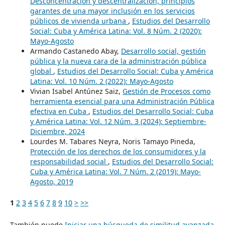
Desconcentración y descentralización, principios
garantes de una mayor inclusión en los servicios
públicos de vivienda urbana
,
Estudios del Desarrollo
Social: Cuba y América Latina: Vol. 8 Núm. 2 (2020):
Mayo-Agosto
Armando Castanedo Abay,
Desarrollo social, gestión
pública y la nueva cara de la administración pública
global
,
Estudios del Desarrollo Social: Cuba y América
Latina: Vol. 10 Núm. 2 (2022): Mayo-Agosto
Vivian Isabel Antúnez Saiz,
Gestión de Procesos como
herramienta esencial para una Administración Pública
efectiva en Cuba
,
Estudios del Desarrollo Social: Cuba
y América Latina: Vol. 12 Núm. 3 (2024): Septiembre-
Diciembre, 2024
Lourdes M. Tabares Neyra, Noris Tamayo Pineda,
Protección de los derechos de los consumidores y la
responsabilidad social
,
Estudios del Desarrollo Social:
Cuba y América Latina: Vol. 7 Núm. 2 (2019): Mayo-
Agosto, 2019
1
2
3
4
5
6
7
8
9
10
>
>>
También puede
Iniciar una búsqueda de similitud avanzada