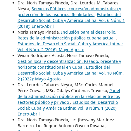
Dra. Noris Tamayo Pineda, Dra. Lourdes M. Tabares
Neyra,
Servicios Públicos, concesión administrativa y
protección de los usuarios. Realidades
,
Estudios del
Desarrollo Social: Cuba y América Latina: Vol. 6 Núm. 1
(2018): Enero-Abril
Noris Tamayo Pineda,
Inclusión para el desarrollo.
Retos de la administración pública cubana actual
,
Estudios del Desarrollo Social: Cuba y América Latina:
Vol. 4 Núm. 2 (2016): Mayo-Agosto
Vivian Rodríguez Acosta, Noris Tamayo Pineda,
Gestión local y descentralización. Pasado, presente y
horizonte constitucional en Cuba
,
Estudios del
Desarrollo Social: Cuba y América Latina: Vol. 10 Núm.
2 (2022): Mayo-Agosto
Dra. Lourdes Tabares Neyra, MSc. Carlos Manuel
Pérez Cuevas, MSc. Odalys Cárdenas Travieso,
Papel
de la administración pública en la relación entre los
sectores público y privado
,
Estudios del Desarrollo
Social: Cuba y América Latina: Vol. 8 Núm. 1 (2020):
Enero-Abril
Dra. Noris Tamayo Pineda, Lic. Jhosvany Martínez
Barreiro, Lic. Regino Antonio Gayoso Rosabal,