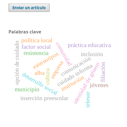
Enviar un artículo
Palabras clave
política local
opción de cuidado
comunidad
práctica educativa
factor social
resistencia
estereotipos
inclusión
comunicación
empresa
identidad de género
filiación
cuidado informa
cultura
alba
desarrollo social
institución
jóvenes
municipio
telesur
inserción preescolar