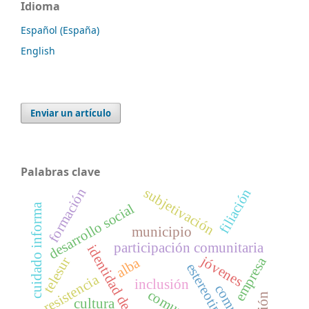
Idioma
Español (España)
English
Enviar un artículo
Palabras clave
subjetivación
formación
filiación
desarrollo social
cuidado informa
municipio
participación comunitaria
identidad de género
jóvenes
empresa
telesur
alba
estereotipos
resistencia
inclusión
cultura