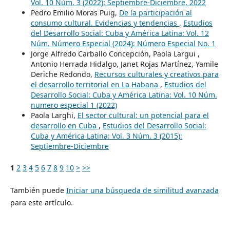
Vol. 10 Núm. 3 (2022): Septiembre-Diciembre, 2022
Pedro Emilio Moras Puig,
De la participación al
consumo cultural. Evidencias y tendencias
,
Estudios
del Desarrollo Social: Cuba y América Latina: Vol. 12
Núm. Número Especial (2024): Número Especial No. 1
Jorge Alfredo Carballo Concepción, Paola Largui ,
Antonio Herrada Hidalgo, Janet Rojas Martínez, Yamile
Deriche Redondo,
Recursos culturales y creativos para
el desarrollo territorial en La Habana
,
Estudios del
Desarrollo Social: Cuba y América Latina: Vol. 10 Núm.
numero especial 1 (2022)
Paola Larghi,
El sector cultural: un potencial para el
desarrollo en Cuba
,
Estudios del Desarrollo Social:
Cuba y América Latina: Vol. 3 Núm. 3 (2015):
Septiembre-Diciembre
1
2
3
4
5
6
7
8
9
10
>
>>
También puede
Iniciar una búsqueda de similitud avanzada
para este artículo.