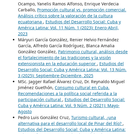
Ocampo, Yanelis Ramos Alfonso, Enrique Verdecia
Carballo,
Promoción cultural vs. promoción comercial.
Análisis crítico sobre la valoración de la cultura
ecuatoriana
,
Estudios del Desarrollo Social: Cuba y
América Latina: Vol. 11 Núm. 1 (2023): Enero-Abril,
2023
Máryuri García González, Renier Helvio Fernández
García, Alfredo García Rodríguez, Blanca Amalia
González González,
Patrimonio cultural, análisis desde
el fortalecimiento de las tradiciones y la visión
extensionista en la educación superior
,
Estudios del
Desarrollo Social: Cuba y América Latina: Vol. 13 Núm.
3 (2025): Septiembre-Diciembre, 2025
MSc. Jagger Rafael Álvarez Cruz, Dr. Reynaldo Miguel
Jiménez Guethón,
Consumo cultural en Cuba.
Recomendaciones a la política social referida a la
participación cultural
,
Estudios del Desarrollo Social:
Cuba y América Latina: Vol. 9 Núm. 2 (2021): Mayo-
Agosto
Pedro Luis González Cruz,
Turismo cultural, ¿una
alternativa para el desarrollo local de Pinar del Río?
,
Estudios del Desarrollo Social: Cuba y América Latina: