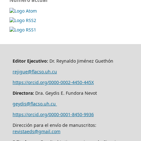
Número actual
Editor Ejecutivo:
Dr. Reynaldo Jiménez Guethón
rejigue@flacso.uh.cu
https://orcid.org/0000-0002-4450-445X
Directora:
Dra. Geydis E. Fundora Nevot
geydis@flacso.uh.cu
https://orcid.org/
0000-0001-8450-9936
Dirección para el envío de manuscritos:
revistaeds@gmail.com