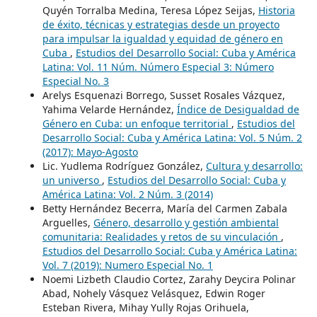
Quyén Torralba Medina, Teresa López Seijas,
Historia
de éxito, técnicas y estrategias desde un proyecto
para impulsar la igualdad y equidad de género en
Cuba
,
Estudios del Desarrollo Social: Cuba y América
Latina: Vol. 11 Núm. Número Especial 3: Número
Especial No. 3
Arelys Esquenazi Borrego, Susset Rosales Vázquez,
Yahima Velarde Hernández,
Índice de Desigualdad de
Género en Cuba: un enfoque territorial
,
Estudios del
Desarrollo Social: Cuba y América Latina: Vol. 5 Núm. 2
(2017): Mayo-Agosto
Lic. Yudlema Rodríguez González,
Cultura y desarrollo:
un universo
,
Estudios del Desarrollo Social: Cuba y
América Latina: Vol. 2 Núm. 3 (2014)
Betty Hernández Becerra, María del Carmen Zabala
Arguelles,
Género, desarrollo y gestión ambiental
comunitaria: Realidades y retos de su vinculación
,
Estudios del Desarrollo Social: Cuba y América Latina:
Vol. 7 (2019): Numero Especial No. 1
Noemi Lizbeth Claudio Cortez, Zarahy Deycira Polinar
Abad, Nohely Vásquez Velásquez, Edwin Roger
Esteban Rivera, Mihay Yully Rojas Orihuela,