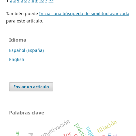
1
2
3
4
5
6
7
8
9
10
>
>>
También puede
Iniciar una búsqueda de similitud avanzada
para este artículo.
Idioma
Español (España)
English
Enviar un artículo
Palabras clave
subjetivación
filiación