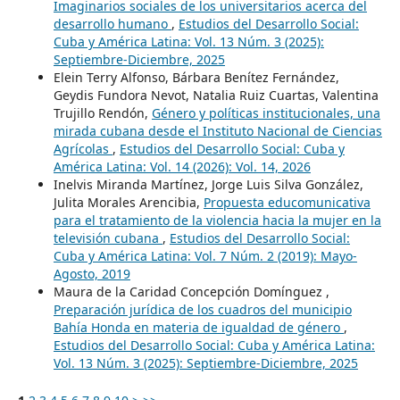
Imaginarios sociales de los universitarios acerca del
desarrollo humano
,
Estudios del Desarrollo Social:
Cuba y América Latina: Vol. 13 Núm. 3 (2025):
Septiembre-Diciembre, 2025
Elein Terry Alfonso, Bárbara Benítez Fernández,
Geydis Fundora Nevot, Natalia Ruiz Cuartas, Valentina
Trujillo Rendón,
Género y políticas institucionales, una
mirada cubana desde el Instituto Nacional de Ciencias
Agrícolas
,
Estudios del Desarrollo Social: Cuba y
América Latina: Vol. 14 (2026): Vol. 14, 2026
Inelvis Miranda Martínez, Jorge Luis Silva González,
Julita Morales Arencibia,
Propuesta educomunicativa
para el tratamiento de la violencia hacia la mujer en la
televisión cubana
,
Estudios del Desarrollo Social:
Cuba y América Latina: Vol. 7 Núm. 2 (2019): Mayo-
Agosto, 2019
Maura de la Caridad Concepción Domínguez ,
Preparación jurídica de los cuadros del municipio
Bahía Honda en materia de igualdad de género
,
Estudios del Desarrollo Social: Cuba y América Latina:
Vol. 13 Núm. 3 (2025): Septiembre-Diciembre, 2025