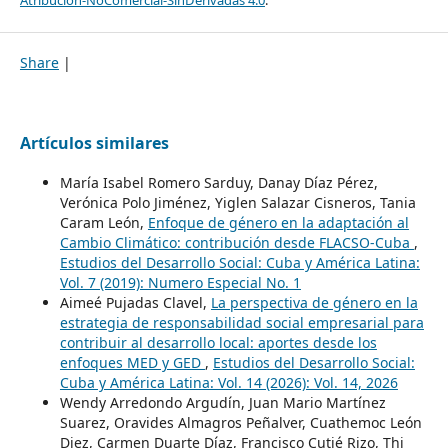
Share
|
Artículos similares
María Isabel Romero Sarduy, Danay Díaz Pérez,
Verónica Polo Jiménez, Yiglen Salazar Cisneros, Tania
Caram León,
Enfoque de género en la adaptación al
Cambio Climático: contribución desde FLACSO-Cuba
,
Estudios del Desarrollo Social: Cuba y América Latina:
Vol. 7 (2019): Numero Especial No. 1
Aimeé Pujadas Clavel,
La perspectiva de género en la
estrategia de responsabilidad social empresarial para
contribuir al desarrollo local: aportes desde los
enfoques MED y GED
,
Estudios del Desarrollo Social:
Cuba y América Latina: Vol. 14 (2026): Vol. 14, 2026
Wendy Arredondo Argudín, Juan Mario Martínez
Suarez, Oravides Almagros Peñalver, Cuathemoc León
Diez, Carmen Duarte Díaz, Francisco Cutié Rizo, Thi