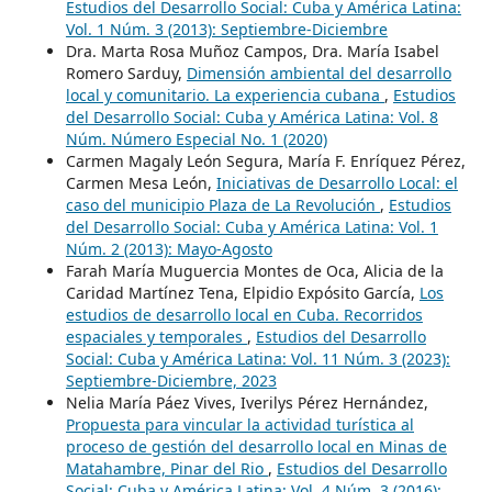
Estudios del Desarrollo Social: Cuba y América Latina:
Vol. 1 Núm. 3 (2013): Septiembre-Diciembre
Dra. Marta Rosa Muñoz Campos, Dra. María Isabel
Romero Sarduy,
Dimensión ambiental del desarrollo
local y comunitario. La experiencia cubana
,
Estudios
del Desarrollo Social: Cuba y América Latina: Vol. 8
Núm. Número Especial No. 1 (2020)
Carmen Magaly León Segura, María F. Enríquez Pérez,
Carmen Mesa León,
Iniciativas de Desarrollo Local: el
caso del municipio Plaza de La Revolución
,
Estudios
del Desarrollo Social: Cuba y América Latina: Vol. 1
Núm. 2 (2013): Mayo-Agosto
Farah María Muguercia Montes de Oca, Alicia de la
Caridad Martínez Tena, Elpidio Expósito García,
Los
estudios de desarrollo local en Cuba. Recorridos
espaciales y temporales
,
Estudios del Desarrollo
Social: Cuba y América Latina: Vol. 11 Núm. 3 (2023):
Septiembre-Diciembre, 2023
Nelia María Páez Vives, Iverilys Pérez Hernández,
Propuesta para vincular la actividad turística al
proceso de gestión del desarrollo local en Minas de
Matahambre, Pinar del Rio
,
Estudios del Desarrollo
Social: Cuba y América Latina: Vol. 4 Núm. 3 (2016):