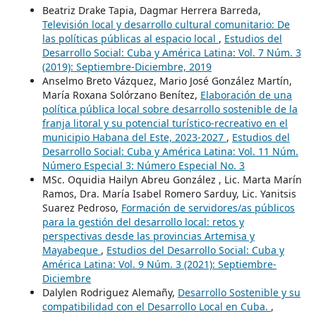
Beatriz Drake Tapia, Dagmar Herrera Barreda,
Televisión local y desarrollo cultural comunitario: De
las políticas públicas al espacio local
,
Estudios del
Desarrollo Social: Cuba y América Latina: Vol. 7 Núm. 3
(2019): Septiembre-Diciembre, 2019
Anselmo Breto Vázquez, Mario José González Martín,
María Roxana Solórzano Benítez,
Elaboración de una
política pública local sobre desarrollo sostenible de la
franja litoral y su potencial turístico-recreativo en el
municipio Habana del Este, 2023-2027
,
Estudios del
Desarrollo Social: Cuba y América Latina: Vol. 11 Núm.
Número Especial 3: Número Especial No. 3
MSc. Oquidia Hailyn Abreu González , Lic. Marta Marín
Ramos, Dra. María Isabel Romero Sarduy, Lic. Yanitsis
Suarez Pedroso,
Formación de servidores/as públicos
para la gestión del desarrollo local: retos y
perspectivas desde las provincias Artemisa y
Mayabeque
,
Estudios del Desarrollo Social: Cuba y
América Latina: Vol. 9 Núm. 3 (2021): Septiembre-
Diciembre
Dalylen Rodriguez Alemañy,
Desarrollo Sostenible y su
compatibilidad con el Desarrollo Local en Cuba.
,