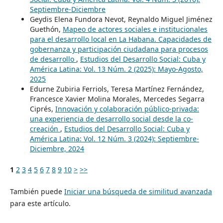
Septiembre-Diciembre
Geydis Elena Fundora Nevot, Reynaldo Miguel Jiménez
Guethón,
Mapeo de actores sociales e institucionales
para el desarrollo local en La Habana. Capacidades de
gobernanza y participación ciudadana para procesos
de desarrollo
,
Estudios del Desarrollo Social: Cuba y
América Latina: Vol. 13 Núm. 2 (2025): Mayo-Agosto,
2025
Edurne Zubiria Ferriols, Teresa Martínez Fernández,
Francesce Xavier Molina Morales, Mercedes Segarra
Ciprés,
Innovación y colaboración público-privada:
una experiencia de desarrollo social desde la co-
creación
,
Estudios del Desarrollo Social: Cuba y
América Latina: Vol. 12 Núm. 3 (2024): Septiembre-
Diciembre, 2024
1
2
3
4
5
6
7
8
9
10
>
>>
También puede
Iniciar una búsqueda de similitud avanzada
para este artículo.