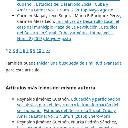
cubano.
,
Estudios del Desarrollo Social: Cuba y
América Latina: Vol. 1 Núm. 2 (2013): Mayo-Agosto
Carmen Magaly León Segura, María F. Enríquez Pérez,
Carmen Mesa León,
Iniciativas de Desarrollo Local: el
caso del municipio Plaza de La Revolución
,
Estudios
del Desarrollo Social: Cuba y América Latina: Vol. 1
Núm. 2 (2013): Mayo-Agosto
1
2
3
4
5
6
7
8
9
10
>
>>
También puede
Iniciar una búsqueda de similitud avanzada
para este artículo.
Artículos más leídos del mismo autor/a
Reynaldo Jiménez Guethón,
Educación y participación
social: vías para el desarrollo y la transformación del
ser humano
,
Estudios del Desarrollo Social: Cuba y
América Latina: Vol. 3 Núm. 1 (2015): Enero-Abril
Reynaldo Jiménez Guethón, Niurka Padrón Sánchez,
Las cooperativas no agropecuarias en el contexto