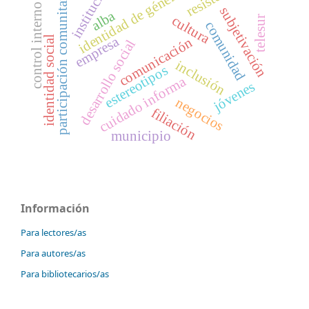
institución
participación comunitaria
identidad de género
control interno
subjetivación
alba
cultura
telesur
comunidad
empresa
identidad social
comunicación
desarrollo social
inclusión
estereotipos
cuidado informa
jóvenes
negocios
filiación
municipio
Información
Para lectores/as
Para autores/as
Para bibliotecarios/as