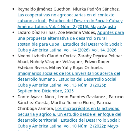
Reynaldo Jiménez Guethón, Niurka Padrón Sánchez,
Las cooperativas no agropecuarias en el contexto
cubano actual
,
Estudios del Desarrollo Social: Cuba y
América Latina: Vol. 4 Núm. 2 (2016): Mayo-Agosto
Lázaro Díaz Fariñas, Zoe Medina Valdés,
Apuntes para
una propuesta alternativa de desarrollo rural
sostenible para Cuba
,
Estudios del Desarrollo Social:
Cuba y América Latina: Vol. 14 (2026): Vol. 14, 2026
Noemi Lizbeth Claudio Cortez, Zarahy Deycira Polinar
Abad, Nohely Vásquez Velásquez, Edwin Roger
Esteban Rivera, Mihay Yully Rojas Orihuela,
Imaginarios sociales de los universitarios acerca del
desarrollo humano
,
Estudios del Desarrollo Social:
Cuba y América Latina: Vol. 13 Núm. 3 (2025):
Septiembre-Diciembre, 2025
Dante Ayaviri Nina , Lenin Fuentes Gavilanez , Patricio
Sánchez Cuesta, Martha Romero Flores, Patricia
Chiriboga Zamora,
Los microcréditos en la actividad
pecuaria y agrícola. Un estudio desde el enfoque del
desarrollo territorial
,
Estudios del Desarrollo Social:
Cuba y América Latina: Vol. 10 Núm. 2 (2022): Mayo-