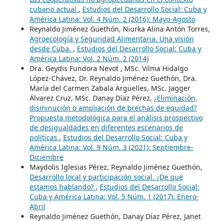
cubano actual
,
Estudios del Desarrollo Social: Cuba y
América Latina: Vol. 4 Núm. 2 (2016): Mayo-Agosto
Reynaldo Jiménez Guethón, Niurka Alina Antón Torres,
Agroecología y Seguridad Alimentaria. Una visión
desde Cuba.
,
Estudios del Desarrollo Social: Cuba y
América Latina: Vol. 2 Núm. 2 (2014)
Dra. Geydis Fundora Nevot , MSc. Vilma Hidalgo
López-Chávez, Dr. Reynaldo Jiménez Guethón, Dra.
María del Carmen Zabala Argüelles, MSc. Jagger
Álvarez Cruz, MSc. Danay Díaz Pérez,
¿Eliminación,
disminución o ampliación de brechas de equidad?
Propuesta metodológica para el análisis prospectivo
de desigualdades en diferentes escenarios de
políticas
,
Estudios del Desarrollo Social: Cuba y
América Latina: Vol. 9 Núm. 3 (2021): Septiembre-
Diciembre
Maydolis Iglesias Pérez, Reynaldo Jiménez Guethón,
Desarrollo local y participación social. ¿De qué
estamos hablando?
,
Estudios del Desarrollo Social:
Cuba y América Latina: Vol. 5 Núm. 1 (2017): Enero-
Abril
Reynaldo Jiménez Guethón, Danay Díaz Pérez, Janet