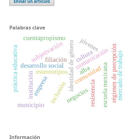
Enviar un artículo
Palabras clave
cuentapropismo
jóvenes
subjetivación
identidad de género
régimen de percepción
práctica educativa
comunicación
cultura
mercado de trabajo
filiación
desarrollo social
escuela mexicana
alba
comunidad
estereotipos
institución
empresa
resistencia
inclusión
negocios
municipio
Información