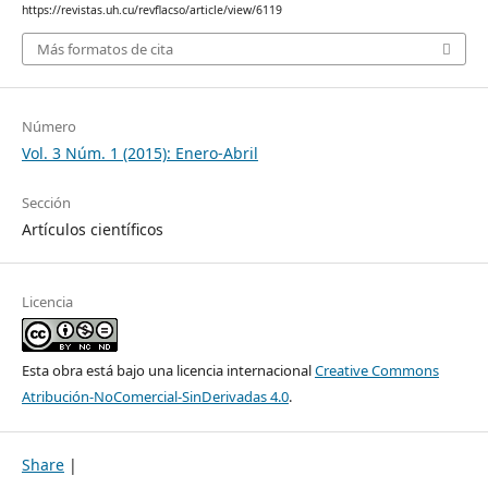
https://revistas.uh.cu/revflacso/article/view/6119
Más formatos de cita
Número
Vol. 3 Núm. 1 (2015): Enero-Abril
Sección
Artículos científicos
Licencia
Esta obra está bajo una licencia internacional
Creative Commons
Atribución-NoComercial-SinDerivadas 4.0
.
Share
|