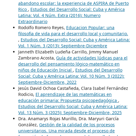
abandono escolar: la experiencia de ASPIRA de Puerto
Rico
,
Estudios del Desarrollo Social: Cuba y América
Latina: Vol. 4 Núm. Extra (2016): Numero
Extraordinario
Rodolfo Romero Reyes,
Educacion Popular: una
filosofia de vida para el desarrollo local y comunitario.
,
Estudios del Desarrollo Social: Cuba y América Latina:
Vol. 1 Núm. 3 (2013): Septiembre-Diciembre
Janneth Elizabeth Ludeña Carrillo, Jimmy Manuel
Zambrano Acosta,
Guía de actividades lúdicas para el
desarrollo del pensamiento lógico-matemático en
niños de Educación Inicial
,
Estudios del Desarrollo
Social: Cuba y América Latina: Vol. 10 Núm. 3 (2022):
Septiembre-Diciembre, 2022
Jesús David Ochoa Castañeda, Clara Isabel Fernández
Rodicio,
El aprendizaje de las matemáticas en
educación primaria: Propuesta psicopedagógica
,
Estudios del Desarrollo Social: Cuba y América Latina:
Vol. 13 Núm. 3 (2025): Septiembre-Diciembre, 2025
Dra. Anamarys Rojas Murillo, Dra. Maryuri García
González,
Gestión de la calidad de los procesos
universitarios. Una mirada desde el proceso de