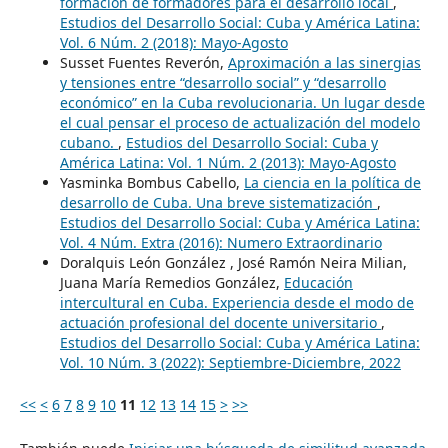
formación de formadores para el desarrollo local
,
Estudios del Desarrollo Social: Cuba y América Latina:
Vol. 6 Núm. 2 (2018): Mayo-Agosto
Susset Fuentes Reverón,
Aproximación a las sinergias
y tensiones entre “desarrollo social” y “desarrollo
económico” en la Cuba revolucionaria. Un lugar desde
el cual pensar el proceso de actualización del modelo
cubano.
,
Estudios del Desarrollo Social: Cuba y
América Latina: Vol. 1 Núm. 2 (2013): Mayo-Agosto
Yasminka Bombus Cabello,
La ciencia en la política de
desarrollo de Cuba. Una breve sistematización
,
Estudios del Desarrollo Social: Cuba y América Latina:
Vol. 4 Núm. Extra (2016): Numero Extraordinario
Doralquis León González , José Ramón Neira Milian,
Juana María Remedios González,
Educación
intercultural en Cuba. Experiencia desde el modo de
actuación profesional del docente universitario
,
Estudios del Desarrollo Social: Cuba y América Latina:
Vol. 10 Núm. 3 (2022): Septiembre-Diciembre, 2022
<<
<
6
7
8
9
10
11
12
13
14
15
>
>>