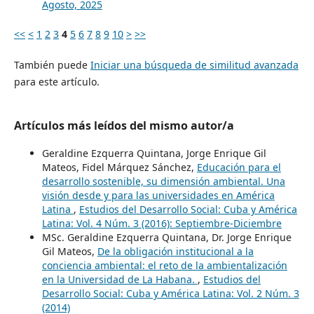
Agosto, 2025
<<
<
1
2
3
4
5
6
7
8
9
10
>
>>
También puede
Iniciar una búsqueda de similitud avanzada
para este artículo.
Artículos más leídos del mismo autor/a
Geraldine Ezquerra Quintana, Jorge Enrique Gil
Mateos, Fidel Márquez Sánchez,
Educación para el
desarrollo sostenible, su dimensión ambiental. Una
visión desde y para las universidades en América
Latina
,
Estudios del Desarrollo Social: Cuba y América
Latina: Vol. 4 Núm. 3 (2016): Septiembre-Diciembre
MSc. Geraldine Ezquerra Quintana, Dr. Jorge Enrique
Gil Mateos,
De la obligación institucional a la
conciencia ambiental: el reto de la ambientalización
en la Universidad de La Habana.
,
Estudios del
Desarrollo Social: Cuba y América Latina: Vol. 2 Núm. 3
(2014)