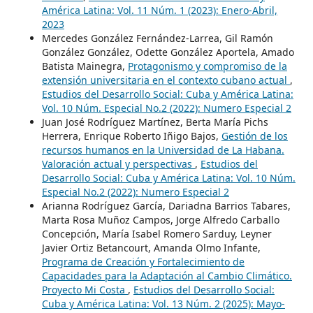
América Latina: Vol. 11 Núm. 1 (2023): Enero-Abril,
2023
Mercedes González Fernández-Larrea, Gil Ramón
González González, Odette González Aportela, Amado
Batista Mainegra,
Protagonismo y compromiso de la
extensión universitaria en el contexto cubano actual
,
Estudios del Desarrollo Social: Cuba y América Latina:
Vol. 10 Núm. Especial No.2 (2022): Numero Especial 2
Juan José Rodríguez Martínez, Berta María Pichs
Herrera, Enrique Roberto Iñigo Bajos,
Gestión de los
recursos humanos en la Universidad de La Habana.
Valoración actual y perspectivas
,
Estudios del
Desarrollo Social: Cuba y América Latina: Vol. 10 Núm.
Especial No.2 (2022): Numero Especial 2
Arianna Rodríguez García, Dariadna Barrios Tabares,
Marta Rosa Muñoz Campos, Jorge Alfredo Carballo
Concepción, María Isabel Romero Sarduy, Leyner
Javier Ortiz Betancourt, Amanda Olmo Infante,
Programa de Creación y Fortalecimiento de
Capacidades para la Adaptación al Cambio Climático.
Proyecto Mi Costa
,
Estudios del Desarrollo Social:
Cuba y América Latina: Vol. 13 Núm. 2 (2025): Mayo-