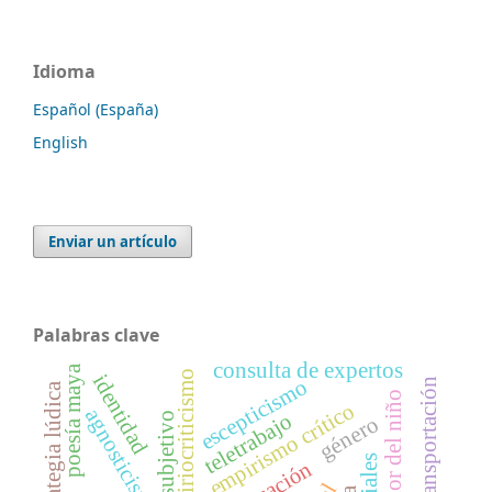
Idioma
Español (España)
English
Enviar un artículo
Palabras clave
consulta de expertos
poesía maya
empiriocriticismo
identidad
escepticismo
estrategia lúdica
empirismo crítico
agnosticismo
teletrabajo
género
educación