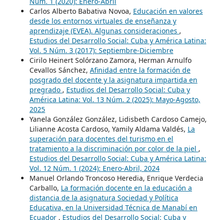
Núm. 1 (2020): Enero-Abril
Carlos Alberto Babativa Novoa,
Educación en valores
desde los entornos virtuales de enseñanza y
aprendizaje (EVEA). Algunas consideraciones
,
Estudios del Desarrollo Social: Cuba y América Latina:
Vol. 5 Núm. 3 (2017): Septiembre-Diciembre
Cirilo Heinert Solórzano Zamora, Herman Arnulfo
Cevallos Sánchez,
Afinidad entre la formación de
posgrado del docente y la asignatura impartida en
pregrado
,
Estudios del Desarrollo Social: Cuba y
América Latina: Vol. 13 Núm. 2 (2025): Mayo-Agosto,
2025
Yanela González González, Lidisbeth Cardoso Camejo,
Lilianne Acosta Cardoso, Yamily Aldama Valdés,
La
superación para docentes del turismo en el
tratamiento a la discriminación por color de la piel
,
Estudios del Desarrollo Social: Cuba y América Latina:
Vol. 12 Núm. 1 (2024): Enero-Abril, 2024
Manuel Orlando Troncoso Heredia, Enrique Verdecia
Carballo,
La formación docente en la educación a
distancia de la asignatura Sociedad y Política
Educativa, en la Universidad Técnica de Manabí en
Ecuador
,
Estudios del Desarrollo Social: Cuba y