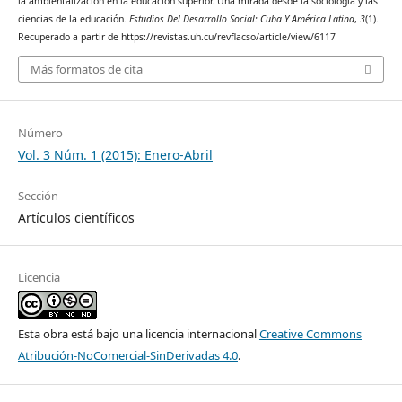
la ambientalización en la educación superior. Una mirada desde la sociología y las
ciencias de la educación.
Estudios Del Desarrollo Social: Cuba Y América Latina
,
3
(1).
Recuperado a partir de https://revistas.uh.cu/revflacso/article/view/6117
Más formatos de cita
Número
Vol. 3 Núm. 1 (2015): Enero-Abril
Sección
Artículos científicos
Licencia
Esta obra está bajo una licencia internacional
Creative Commons
Atribución-NoComercial-SinDerivadas 4.0
.