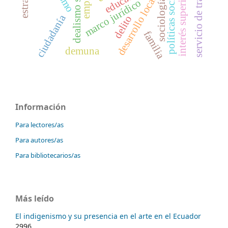
servicio de transportación
interés superior del niño
dealismo subjetivo
políticas sociales
desarrollo local
sociología
marco jurídico
ciudadanía
delito
familia
demuna
Información
Para lectores/as
Para autores/as
Para bibliotecarios/as
Más leído
El indigenismo y su presencia en el arte en el Ecuador
2996