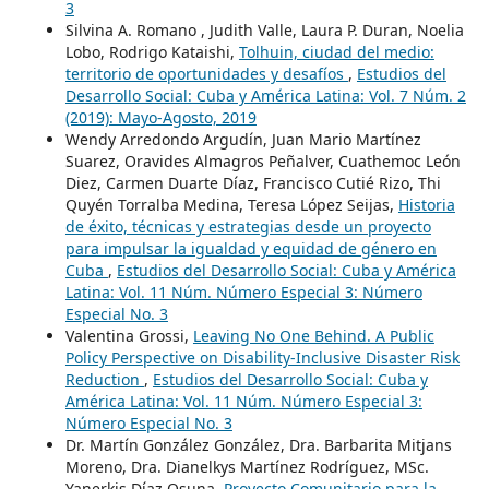
3
Silvina A. Romano , Judith Valle, Laura P. Duran, Noelia
Lobo, Rodrigo Kataishi,
Tolhuin, ciudad del medio:
territorio de oportunidades y desafíos
,
Estudios del
Desarrollo Social: Cuba y América Latina: Vol. 7 Núm. 2
(2019): Mayo-Agosto, 2019
Wendy Arredondo Argudín, Juan Mario Martínez
Suarez, Oravides Almagros Peñalver, Cuathemoc León
Diez, Carmen Duarte Díaz, Francisco Cutié Rizo, Thi
Quyén Torralba Medina, Teresa López Seijas,
Historia
de éxito, técnicas y estrategias desde un proyecto
para impulsar la igualdad y equidad de género en
Cuba
,
Estudios del Desarrollo Social: Cuba y América
Latina: Vol. 11 Núm. Número Especial 3: Número
Especial No. 3
Valentina Grossi,
Leaving No One Behind. A Public
Policy Perspective on Disability-Inclusive Disaster Risk
Reduction
,
Estudios del Desarrollo Social: Cuba y
América Latina: Vol. 11 Núm. Número Especial 3:
Número Especial No. 3
Dr. Martín González González, Dra. Barbarita Mitjans
Moreno, Dra. Dianelkys Martínez Rodríguez, MSc.
Yanerkis Díaz Osuna,
Proyecto Comunitario para la