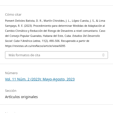
Cómo citar
Ponvert Delisles Batista, D. R., Martín Chiroldes, J. L., López Cuesta, J. S., & Lima
Sampayo, R. E. (2023). Procedimiento para determinar Medidas de Adaptación al
Cambio Climático y Reducción del Riesgo de Desastres a nivel comunitario. Caso
del Consejo Popular Guanabo, Habana del Este, Cuba.
Estudios Del Desarrollo
Social: Cuba Y América Latina
,
11
(2), 490–506. Recuperado a partir de
https://revistas.uh.cu/revflacso/article/view/6095
Más formatos de cita
Número
Vol. 11 Núm. 2 (2023): Mayo-Agosto, 2023
Sección
Artículos originales