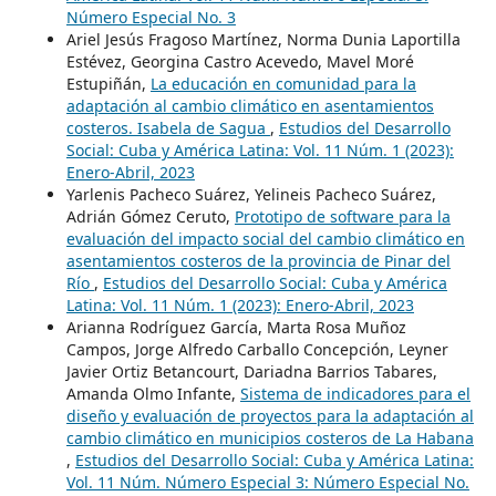
Número Especial No. 3
Ariel Jesús Fragoso Martínez, Norma Dunia Laportilla
Estévez, Georgina Castro Acevedo, Mavel Moré
Estupiñán,
La educación en comunidad para la
adaptación al cambio climático en asentamientos
costeros. Isabela de Sagua
,
Estudios del Desarrollo
Social: Cuba y América Latina: Vol. 11 Núm. 1 (2023):
Enero-Abril, 2023
Yarlenis Pacheco Suárez, Yelineis Pacheco Suárez,
Adrián Gómez Ceruto,
Prototipo de software para la
evaluación del impacto social del cambio climático en
asentamientos costeros de la provincia de Pinar del
Río
,
Estudios del Desarrollo Social: Cuba y América
Latina: Vol. 11 Núm. 1 (2023): Enero-Abril, 2023
Arianna Rodríguez García, Marta Rosa Muñoz
Campos, Jorge Alfredo Carballo Concepción, Leyner
Javier Ortiz Betancourt, Dariadna Barrios Tabares,
Amanda Olmo Infante,
Sistema de indicadores para el
diseño y evaluación de proyectos para la adaptación al
cambio climático en municipios costeros de La Habana
,
Estudios del Desarrollo Social: Cuba y América Latina:
Vol. 11 Núm. Número Especial 3: Número Especial No.