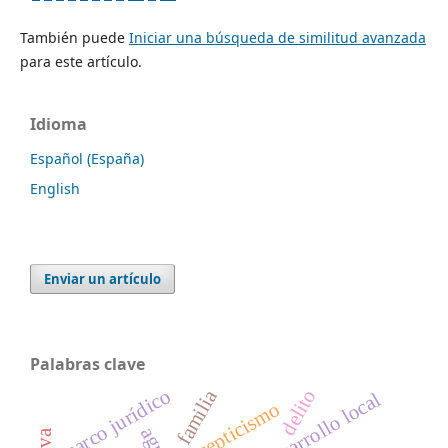
También puede
Iniciar una búsqueda de similitud avanzada
para este artículo.
Idioma
Español (España)
English
Enviar un artículo
Palabras clave
marco jurídico
delito
familia
desarrollo local
escepticismo