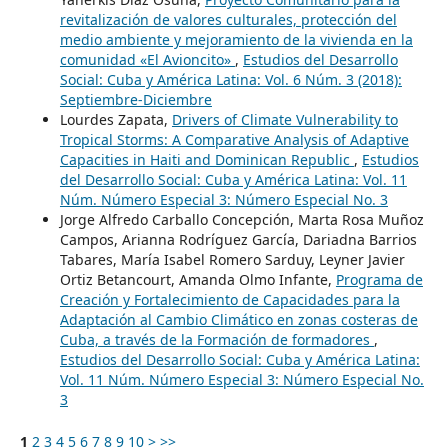
revitalización de valores culturales, protección del
medio ambiente y mejoramiento de la vivienda en la
comunidad «El Avioncito»
,
Estudios del Desarrollo
Social: Cuba y América Latina: Vol. 6 Núm. 3 (2018):
Septiembre-Diciembre
Lourdes Zapata,
Drivers of Climate Vulnerability to
Tropical Storms: A Comparative Analysis of Adaptive
Capacities in Haiti and Dominican Republic
,
Estudios
del Desarrollo Social: Cuba y América Latina: Vol. 11
Núm. Número Especial 3: Número Especial No. 3
Jorge Alfredo Carballo Concepción, Marta Rosa Muñoz
Campos, Arianna Rodríguez García, Dariadna Barrios
Tabares, María Isabel Romero Sarduy, Leyner Javier
Ortiz Betancourt, Amanda Olmo Infante,
Programa de
Creación y Fortalecimiento de Capacidades para la
Adaptación al Cambio Climático en zonas costeras de
Cuba, a través de la Formación de formadores
,
Estudios del Desarrollo Social: Cuba y América Latina:
Vol. 11 Núm. Número Especial 3: Número Especial No.
3
1
2
3
4
5
6
7
8
9
10
>
>>