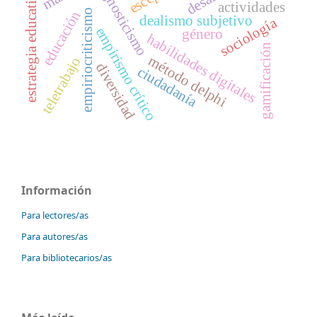
agnosticismo
estrategia educativa
actividades
empiriocriticismo
educación
dealismo subjetivo
sociología
empirismo crítico
género
habilidades digitales
gamificación
método delphi
teletrabajo
diversidad
ciudadanía
Información
Para lectores/as
Para autores/as
Para bibliotecarios/as