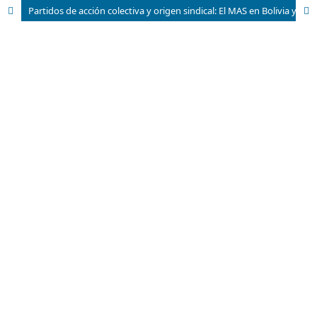
Partidos de acción colectiva y origen sindical: El MAS en Bolivia y el PT en Brasil