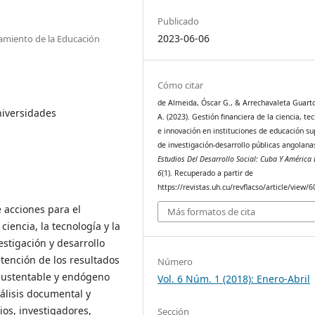
Publicado
2023-06-06
namiento de la Educación
Cómo citar
de Almeida, Óscar G., & Arrechavaleta Guarto
niversidades
A. (2023). Gestión financiera de la ciencia, te
e innovación en instituciones de educación su
de investigación-desarrollo públicas angolana
Estudios Del Desarrollo Social: Cuba Y América 
6
(1). Recuperado a partir de
https://revistas.uh.cu/revflacso/article/view/
 acciones para el
Más formatos de cita
ciencia, la tecnología y la
estigación y desarrollo
btención de los resultados
Número
 sustentable y endógeno
Vol. 6 Núm. 1 (2018): Enero-Abril
álisis documental y
ios, investigadores,
Sección