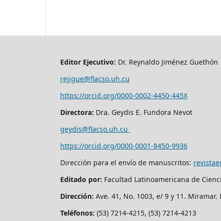
Editor Ejecutivo:
Dr. Reynaldo Jiménez Guethón
rejigue@flacso.uh.cu
https://orcid.org/0000-0002-4450-445X
Directora:
Dra. Geydis E. Fundora Nevot
geydis@flacso.uh.cu
https://orcid.org/
0000-0001-8450-9936
Dirección para el envío de manuscritos:
revista
Editado por:
Facultad Latinoamericana de Cienc
Dirección:
Ave. 41, No. 1003, e/ 9 y 11. Miramar
Teléfonos:
(53) 7214-4215, (53) 7214-4213