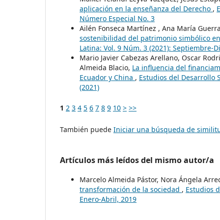
aplicación en la enseñanza del Derecho
,
E
Número Especial No. 3
Ailén Fonseca Martínez , Ana María Guerra
sostenibilidad del patrimonio simbólico e
Latina: Vol. 9 Núm. 3 (2021): Septiembre-
Mario Javier Cabezas Arellano, Oscar Rod
Almeida Blacio,
La influencia del financia
Ecuador y China
,
Estudios del Desarrollo 
(2021)
1
2
3
4
5
6
7
8
9
10
>
>>
También puede
Iniciar una búsqueda de simili
Artículos más leídos del mismo autor/a
Marcelo Almeida Pástor, Nora Ángela Arre
transformación de la sociedad
,
Estudios d
Enero-Abril, 2019