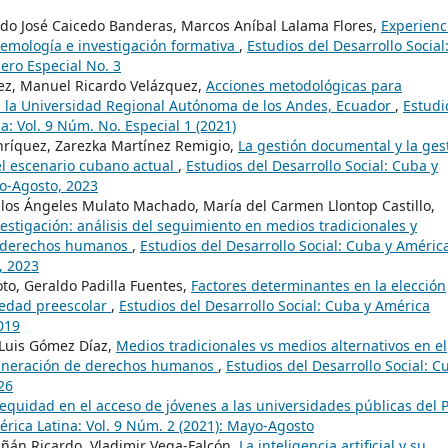
do José Caicedo Banderas, Marcos Aníbal Lalama Flores,
Experienc
istemología e investigación formativa
,
Estudios del Desarrollo Social
ero Especial No. 3
ez, Manuel Ricardo Velázquez,
Acciones metodológicas para
en la Universidad Regional Autónoma de los Andes, Ecuador
,
Estudi
a: Vol. 9 Núm. No. Especial 1 (2021)
Enríquez, Zarezka Martínez Remigio,
La gestión documental y la ges
 el escenario cubano actual
,
Estudios del Desarrollo Social: Cuba y
yo-Agosto, 2023
 los Ángeles Mulato Machado, María del Carmen Llontop Castillo,
estigación: análisis del seguimiento en medios tradicionales y
de derechos humanos
,
Estudios del Desarrollo Social: Cuba y Améric
, 2023
to, Geraldo Padilla Fuentes,
Factores determinantes en la elección
 edad preescolar
,
Estudios del Desarrollo Social: Cuba y América
2019
 Luis Gómez Díaz,
Medios tradicionales vs medios alternativos en el
ulneración de derechos humanos
,
Estudios del Desarrollo Social: C
026
equidad en el acceso de jóvenes a las universidades públicas del 
érica Latina: Vol. 9 Núm. 2 (2021): Mayo-Agosto
iñán Ricardo, Vladimir Vega-Falcón,
La inteligencia artificial y su