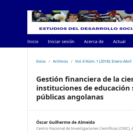
Inicio
Iniciar sesión
Acerca de
Actual
Inicio
/
Archivos
/
Vol. 6 Núm. 1 (2018): Enero-Abril
Gestión financiera de la ci
instituciones de educación 
públicas angolanas
Óscar Guilherme de Almeida
Centro Nacional de Investigaciones Científicas (CNIC),