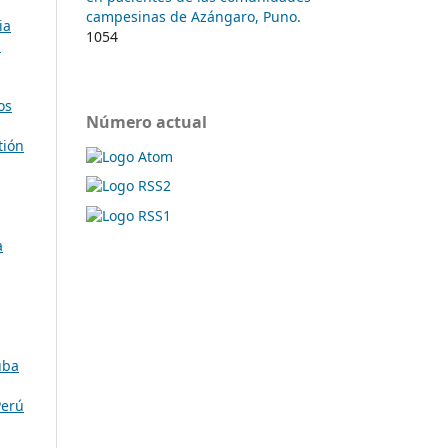
campesinas de Azángaro, Puno.
ia
1054
:
os
Número actual
tión
a
uba
Perú