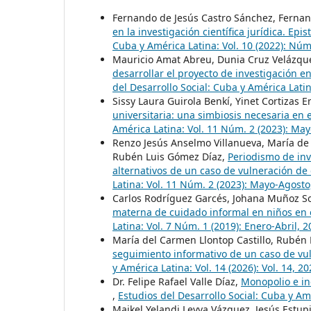
Fernando de Jesús Castro Sánchez, Fernan
en la investigación científica jurídica. Ep
Cuba y América Latina: Vol. 10 (2022): Núm
Mauricio Amat Abreu, Dunia Cruz Velázqu
desarrollar el proyecto de investigación 
del Desarrollo Social: Cuba y América Latin
Sissy Laura Guirola Benkí, Yinet Cortizas 
universitaria: una simbiosis necesaria en
América Latina: Vol. 11 Núm. 2 (2023): Ma
Renzo Jesús Anselmo Villanueva, María de
Rubén Luis Gómez Díaz,
Periodismo de inv
alternativos de un caso de vulneración 
Latina: Vol. 11 Núm. 2 (2023): Mayo-Agosto
Carlos Rodríguez Garcés, Johana Muñoz So
materna de cuidado informal en niños en
Latina: Vol. 7 Núm. 1 (2019): Enero-Abril, 
María del Carmen Llontop Castillo, Rubén
seguimiento informativo de un caso de v
y América Latina: Vol. 14 (2026): Vol. 14, 2
Dr. Felipe Rafael Valle Díaz,
Monopolio e in
,
Estudios del Desarrollo Social: Cuba y Am
Maikel Yelandi Leyva Vázquez, Jesús Estup