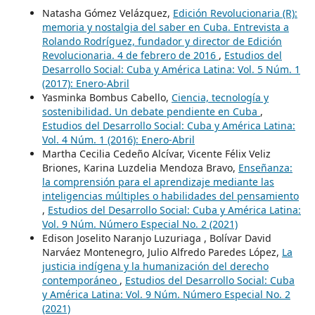
Natasha Gómez Velázquez,
Edición Revolucionaria (R):
memoria y nostalgia del saber en Cuba. Entrevista a
Rolando Rodríguez, fundador y director de Edición
Revolucionaria. 4 de febrero de 2016
,
Estudios del
Desarrollo Social: Cuba y América Latina: Vol. 5 Núm. 1
(2017): Enero-Abril
Yasminka Bombus Cabello,
Ciencia, tecnología y
sostenibilidad. Un debate pendiente en Cuba
,
Estudios del Desarrollo Social: Cuba y América Latina:
Vol. 4 Núm. 1 (2016): Enero-Abril
Martha Cecilia Cedeño Alcívar, Vicente Félix Veliz
Briones, Karina Luzdelia Mendoza Bravo,
Enseñanza:
la comprensión para el aprendizaje mediante las
inteligencias múltiples o habilidades del pensamiento
,
Estudios del Desarrollo Social: Cuba y América Latina:
Vol. 9 Núm. Número Especial No. 2 (2021)
Edison Joselito Naranjo Luzuriaga , Bolívar David
Narváez Montenegro, Julio Alfredo Paredes López,
La
justicia indígena y la humanización del derecho
contemporáneo
,
Estudios del Desarrollo Social: Cuba
y América Latina: Vol. 9 Núm. Número Especial No. 2
(2021)