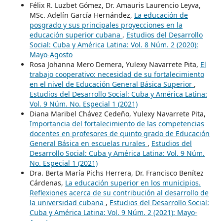
Félix R. Luzbet Gómez, Dr. Amauris Laurencio Leyva,
MSc. Adelín García Hernández,
La educación de
posgrado y sus principales proyecciones en la
educación superior cubana
,
Estudios del Desarrollo
Social: Cuba y América Latina: Vol. 8 Núm. 2 (2020):
Mayo-Agosto
Rosa Johanna Mero Demera, Yulexy Navarrete Pita,
El
trabajo cooperativo: necesidad de su fortalecimiento
en el nivel de Educación General Básica Superior
,
Estudios del Desarrollo Social: Cuba y América Latina:
Vol. 9 Núm. No. Especial 1 (2021)
Diana Maribel Chávez Cedeño, Yulexy Navarrete Pita,
Importancia del fortalecimiento de las competencias
docentes en profesores de quinto grado de Educación
General Básica en escuelas rurales
,
Estudios del
Desarrollo Social: Cuba y América Latina: Vol. 9 Núm.
No. Especial 1 (2021)
Dra. Berta María Pichs Herrera, Dr. Francisco Benítez
Cárdenas,
La educación superior en los municipios.
Reflexiones acerca de su contribución al desarrollo de
la universidad cubana
,
Estudios del Desarrollo Social:
Cuba y América Latina: Vol. 9 Núm. 2 (2021): Mayo-