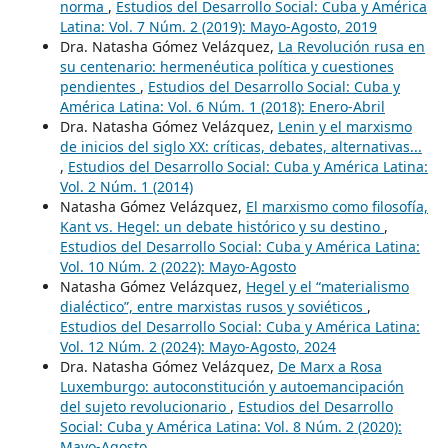
norma
,
Estudios del Desarrollo Social: Cuba y América
Latina: Vol. 7 Núm. 2 (2019): Mayo-Agosto, 2019
Dra. Natasha Gómez Velázquez,
La Revolución rusa en
su centenario: hermenéutica política y cuestiones
pendientes
,
Estudios del Desarrollo Social: Cuba y
América Latina: Vol. 6 Núm. 1 (2018): Enero-Abril
Dra. Natasha Gómez Velázquez,
Lenin y el marxismo
de inicios del siglo XX: críticas, debates, alternativas...
,
Estudios del Desarrollo Social: Cuba y América Latina:
Vol. 2 Núm. 1 (2014)
Natasha Gómez Velázquez,
El marxismo como filosofía,
Kant vs. Hegel: un debate histórico y su destino
,
Estudios del Desarrollo Social: Cuba y América Latina:
Vol. 10 Núm. 2 (2022): Mayo-Agosto
Natasha Gómez Velázquez,
Hegel y el “materialismo
dialéctico”, entre marxistas rusos y soviéticos
,
Estudios del Desarrollo Social: Cuba y América Latina:
Vol. 12 Núm. 2 (2024): Mayo-Agosto, 2024
Dra. Natasha Gómez Velázquez,
De Marx a Rosa
Luxemburgo: autoconstitución y autoemancipación
del sujeto revolucionario
,
Estudios del Desarrollo
Social: Cuba y América Latina: Vol. 8 Núm. 2 (2020):
Mayo-Agosto