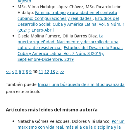
Agosto
MSc. Vilma Hidalgo López-Chávez, MSc. Ricardo León
Hidalgo,
Familia, trabajo y ruralidad en el contexto
cubano: Configuraciones y realidades
,
Estudios del
Desarrollo Social: Cuba y América Latina: Vol. 9 Núm. 1
(2021): Enero-Abril
Gisela Molina Fumero, Otilia Barros Díaz,
La
puertorriqueñidad. Nacimiento y desarrollo de una
cultura de resistencia
,
Estudios del Desarrollo Social:
Cuba y América Latina: Vol. 7 Núm. 3 (2019):
Septiembre-Diciembre, 2019
<<
<
5
6
7
8
9
10
11
12
13
>
>>
También puede
Iniciar una búsqueda de similitud avanzada
para este artículo.
Artículos más leídos del mismo autor/a
Natasha Gómez Velázquez, Dolores Vilá Blanco,
Por un
marxismo con vida real, más allá de la disciplina y la