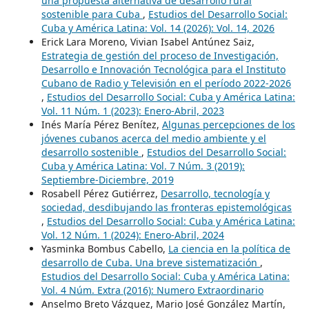
una propuesta alternativa de desarrollo rural
sostenible para Cuba
,
Estudios del Desarrollo Social:
Cuba y América Latina: Vol. 14 (2026): Vol. 14, 2026
Erick Lara Moreno, Vivian Isabel Antúnez Saiz,
Estrategia de gestión del proceso de Investigación,
Desarrollo e Innovación Tecnológica para el Instituto
Cubano de Radio y Televisión en el período 2022-2026
,
Estudios del Desarrollo Social: Cuba y América Latina:
Vol. 11 Núm. 1 (2023): Enero-Abril, 2023
Inés María Pérez Benítez,
Algunas percepciones de los
jóvenes cubanos acerca del medio ambiente y el
desarrollo sostenible
,
Estudios del Desarrollo Social:
Cuba y América Latina: Vol. 7 Núm. 3 (2019):
Septiembre-Diciembre, 2019
Rosabell Pérez Gutiérrez,
Desarrollo, tecnología y
sociedad, desdibujando las fronteras epistemológicas
,
Estudios del Desarrollo Social: Cuba y América Latina:
Vol. 12 Núm. 1 (2024): Enero-Abril, 2024
Yasminka Bombus Cabello,
La ciencia en la política de
desarrollo de Cuba. Una breve sistematización
,
Estudios del Desarrollo Social: Cuba y América Latina:
Vol. 4 Núm. Extra (2016): Numero Extraordinario
Anselmo Breto Vázquez, Mario José González Martín,