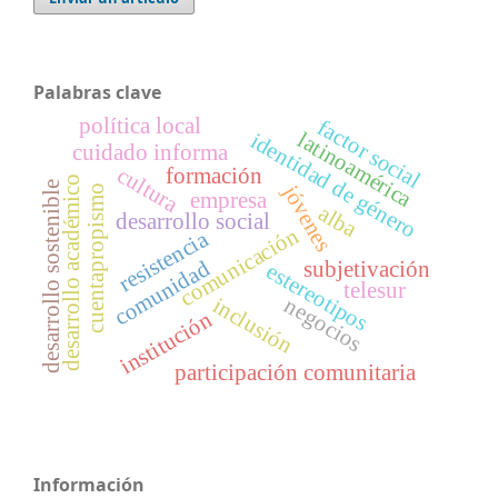
Palabras clave
política local
factor social
latinoamérica
identidad de género
cuidado informa
cultura
formación
desarrollo académico
desarrollo sostenible
jóvenes
cuentapropismo
empresa
alba
desarrollo social
comunicación
resistencia
comunidad
subjetivación
estereotipos
telesur
negocios
inclusión
institución
participación comunitaria
Información