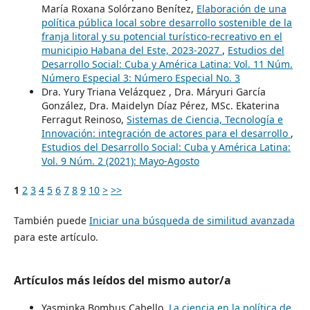
María Roxana Solórzano Benítez,
Elaboración de una
política pública local sobre desarrollo sostenible de la
franja litoral y su potencial turístico-recreativo en el
municipio Habana del Este, 2023-2027
,
Estudios del
Desarrollo Social: Cuba y América Latina: Vol. 11 Núm.
Número Especial 3: Número Especial No. 3
Dra. Yury Triana Velázquez , Dra. Máryuri García
González, Dra. Maidelyn Díaz Pérez, MSc. Ekaterina
Ferragut Reinoso,
Sistemas de Ciencia, Tecnología e
Innovación: integración de actores para el desarrollo
,
Estudios del Desarrollo Social: Cuba y América Latina:
Vol. 9 Núm. 2 (2021): Mayo-Agosto
1
2
3
4
5
6
7
8
9
10
>
>>
También puede
Iniciar una búsqueda de similitud avanzada
para este artículo.
Artículos más leídos del mismo autor/a
Yasminka Bombus Cabello,
La ciencia en la política de