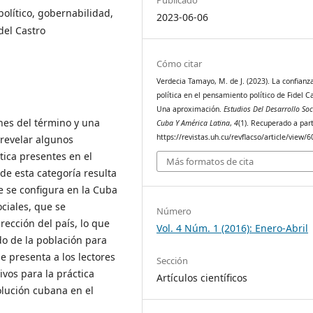
político, gobernabilidad,
2023-06-06
del Castro
Cómo citar
Verdecia Tamayo, M. de J. (2023). La confianz
política en el pensamiento político de Fidel C
Una aproximación.
Estudios Del Desarrollo Soc
ones del término y una
Cuba Y América Latina
,
4
(1). Recuperado a part
https://revistas.uh.cu/revflacso/article/view/
 revelar algunos
tica presentes en el
Más formatos de cita
de esta categoría resulta
ue se configura en la Cuba
ciales, que se
Número
rección del país, lo que
Vol. 4 Núm. 1 (2016): Enero-Abril
do de la población para
e presenta a los lectores
Sección
ivos para la práctica
Artículos científicos
volución cubana en el