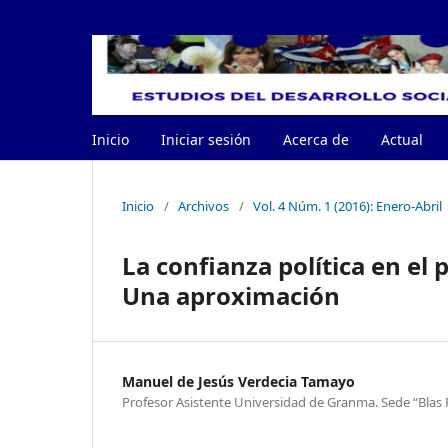
Inicio
Iniciar sesión
Acerca de
Actual
Inicio
/
Archivos
/
Vol. 4 Núm. 1 (2016): Enero-Abril
La confianza política en el 
Una aproximación
Manuel de Jesús Verdecia Tamayo
Profesor Asistente Universidad de Granma. Sede “Blas