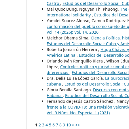
Castro
,
Estudios del Desarrollo Social: Cu
Mai Quoc Dung, Nguyen Thi Phuong,
The 
international solidarity
,
Estudios del Desar
Yamilet Suárez Alonso, Camilo Rodríguez-
conformación del pueblo como sujeto de p
Vol. 14 (2026): Vol. 14, 2026
Melchor Obama Sima,
Ciencia Política, h
Estudios del Desarrollo Social: Cuba y Améri
Roberto Jomarrón Herrera ,
Hugo Chávez y 
América Latina
,
Estudios del Desarrollo So
Orlando Iván Ronquillo Riera , Wilson Edua
López,
Controles político y jurisdiccional 
diferencias
,
Estudios del Desarrollo Socia
Dra. Delia Luisa López García,
La burocraci
cubana
,
Estudios del Desarrollo Social: C
Gloria Bonilla Santiago,
Discurso con moti
Habana
,
Estudios del Desarrollo Social: 
Fernando de Jesús Castro Sánchez , Nancy
frente a la COVID-19: una revisión valorati
Vol. 9 Núm. No. Especial 1 (2021)
1
2
3
4
5
6
7
8
9
10
>
>>