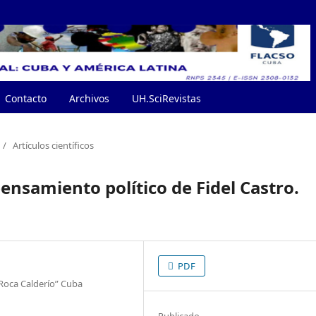
Contacto
Archivos
UH.SciRevistas
/
Artículos científicos
pensamiento político de Fidel Castro.
PDF
 Roca Calderío” Cuba
Publicado