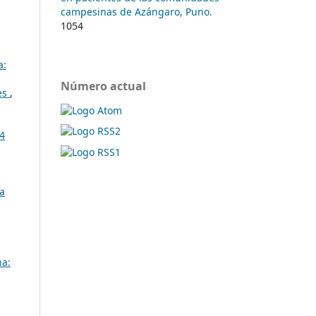
campesinas de Azángaro, Puno.
1054
a:
Número actual
nes
,
24
ta
na: