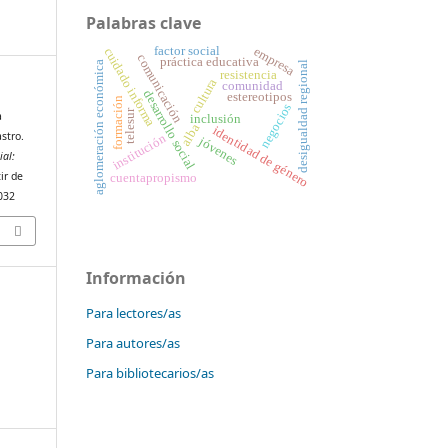
Palabras clave
factor social
empresa
cuidado informa
comunicación
práctica educativa
desigualdad regional
aglomeración económica
resistencia
cultura
comunidad
desarrollo social
estereotipos
formación
negocios
telesur
a
inclusión
alba
identidad de género
astro.
institución
jóvenes
ial:
ir de
cuentapropismo
6032
Información
Para lectores/as
Para autores/as
Para bibliotecarios/as