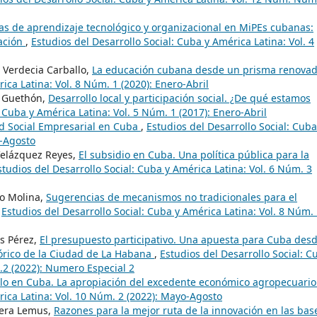
ias de aprendizaje tecnológico y organizacional en MiPEs cubanas:
ación
,
Estudios del Desarrollo Social: Cuba y América Latina: Vol. 4
 Verdecia Carballo,
La educación cubana desde un prisma renova
ica Latina: Vol. 8 Núm. 1 (2020): Enero-Abril
z Guethón,
Desarrollo local y participación social. ¿De qué estamos
: Cuba y América Latina: Vol. 5 Núm. 1 (2017): Enero-Abril
d Social Empresarial en Cuba
,
Estudios del Desarrollo Social: Cuba
o-Agosto
Velázquez Reyes,
El subsidio en Cuba. Una política pública para la
studios del Desarrollo Social: Cuba y América Latina: Vol. 6 Núm. 3
ro Molina,
Sugerencias de mecanismos no tradicionales para el
,
Estudios del Desarrollo Social: Cuba y América Latina: Vol. 8 Núm.
as Pérez,
El presupuesto participativo. Una apuesta para Cuba des
tórico de la Ciudad de La Habana
,
Estudios del Desarrollo Social: C
.2 (2022): Numero Especial 2
elo en Cuba. La apropiación del excedente económico agropecuari
rica Latina: Vol. 10 Núm. 2 (2022): Mayo-Agosto
rera Lemus,
Razones para la mejor ruta de la innovación en las bas