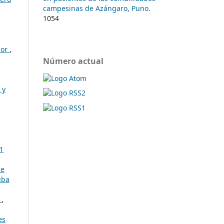
campesinas de Azángaro, Puno.
1054
dor
,
Número actual
 y
 1
de
uba
o
,
es