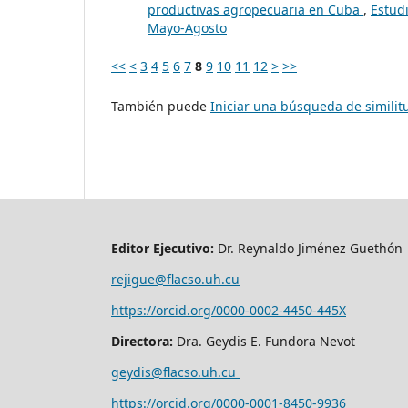
productivas agropecuaria en Cuba
,
Estudi
Mayo-Agosto
<<
<
3
4
5
6
7
8
9
10
11
12
>
>>
También puede
Iniciar una búsqueda de simili
Editor Ejecutivo:
Dr. Reynaldo Jiménez Guethón
rejigue@flacso.uh.cu
https://orcid.org/0000-0002-4450-445X
Directora:
Dra. Geydis E. Fundora Nevot
geydis@flacso.uh.cu
https://orcid.org/
0000-0001-8450-9936