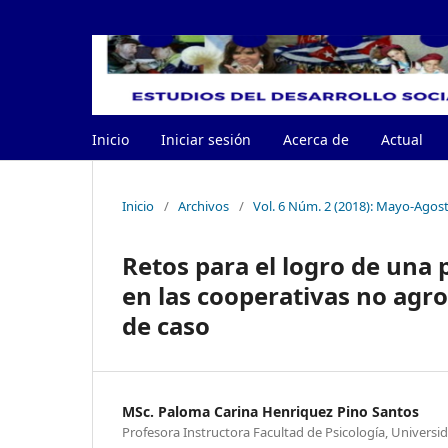
Inicio
Iniciar sesión
Acerca de
Actual
Inicio
/
Archivos
/
Vol. 6 Núm. 2 (2018): Mayo-Agos
Retos para el logro de una 
en las cooperativas no agr
de caso
MSc. Paloma Carina Henriquez Pino Santos
Profesora Instructora Facultad de Psicología, Univers