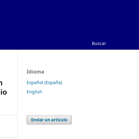
Buscar
Idioma
n
Español (España)
io
English
Enviar un artículo