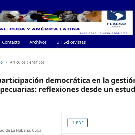
Contacto
Archivos
UH.SciRevistas
to
/
Artículos científicos
participación democrática en la gestió
opecuarias: reflexiones desde un estud
PDF
idad de La Habana, Cuba