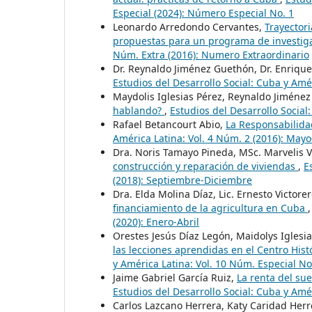
Especial (2024): Número Especial No. 1
Leonardo Arredondo Cervantes,
Trayector
propuestas para un programa de investig
Núm. Extra (2016): Numero Extraordinario
Dr. Reynaldo Jiménez Guethón, Dr. Enrique
Estudios del Desarrollo Social: Cuba y Amér
Maydolis Iglesias Pérez, Reynaldo Jiméne
hablando?
,
Estudios del Desarrollo Social
Rafael Betancourt Abio,
La Responsabilida
América Latina: Vol. 4 Núm. 2 (2016): May
Dra. Noris Tamayo Pineda, MSc. Marvelis 
construcción y reparación de viviendas
,
E
(2018): Septiembre-Diciembre
Dra. Elda Molina Díaz, Lic. Ernesto Victore
financiamiento de la agricultura en Cuba
(2020): Enero-Abril
Orestes Jesús Díaz Legón, Maidolys Iglesi
las lecciones aprendidas en el Centro His
y América Latina: Vol. 10 Núm. Especial No
Jaime Gabriel García Ruiz,
La renta del su
Estudios del Desarrollo Social: Cuba y Amé
Carlos Lazcano Herrera, Katy Caridad Her