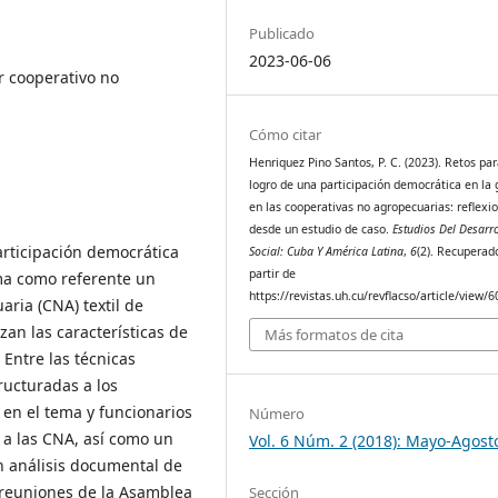
Publicado
2023-06-06
r cooperativo no
Cómo citar
Henriquez Pino Santos, P. C. (2023). Retos par
logro de una participación democrática en la 
en las cooperativas no agropecuarias: reflexi
desde un estudio de caso.
Estudios Del Desarro
participación democrática
Social: Cuba Y América Latina
,
6
(2). Recuperad
partir de
oma como referente un
https://revistas.uh.cu/revflacso/article/view/
ria (CNA) textil de
an las características de
Más formatos de cita
 Entre las técnicas
ructuradas a los
en el tema y funcionarios
Número
 a las CNA, así como un
Vol. 6 Núm. 2 (2018): Mayo-Agost
un análisis documental de
s reuniones de la Asamblea
Sección