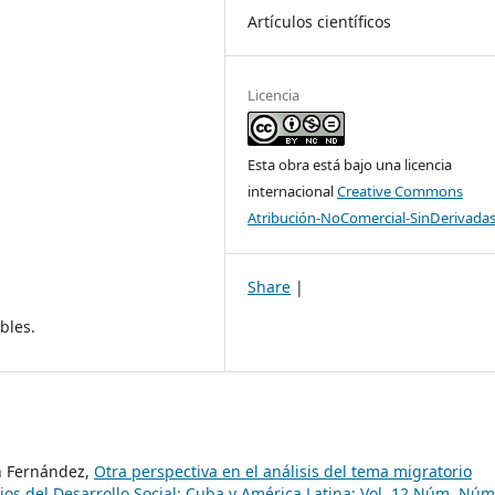
Artículos científicos
Licencia
Esta obra está bajo una licencia
internacional
Creative Commons
Atribución-NoComercial-SinDerivadas
Share
|
bles.
n Fernández,
Otra perspectiva en el análisis del tema migratorio
ios del Desarrollo Social: Cuba y América Latina: Vol. 12 Núm. Nú