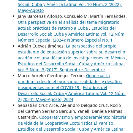
Social: Cuba y América Latina: Vol. 10 Núm. 2 (2022):
Mayo-Agosto
Jany Barcenas Alfonso, Consuelo M. Martín Fernández,
Otra perspectiva en el análisis del tema migratorio
actual: prácticas de retorno a Cuba
,
Estudios del
Desarrollo Social: Cuba y América Latina: Vol. 12 Núm.
Número Especial (2024): Número Especial No. 1
Adrián Cuevas Jiménez,
La perspectiva del propio
estudiante de educación superior sobre su desarrollo
académico: una década de investigaciones en México
,
Estudios del Desarrollo Social: Cuba y América Latina:
Vol. 5 Núm. 3 (2017): Septiembre-Diciembre
Marco Aurelio Cienfuegos Terrón,
Gobernar la
pandemia desde el municipio: realidades y desafíos
mexiquenses ante el COVID-19
,
Estudios del
Desarrollo Social: Cuba y América Latina: Vol. 12 Núm.
2 (2024): Mayo-Agosto, 2024
Sebastián Cruz Arce, Alejandro Delgado Cruz, Rocío
del Carmen Serrano Barquín, Yanelli Daniela Palmas
Castrejón,
Cooperativismo y empoderamiento: historia
de vida de la Cooperativa Ecoturística El Paraíso
,
Estudios del Desarrollo Social: Cuba y América Latina: