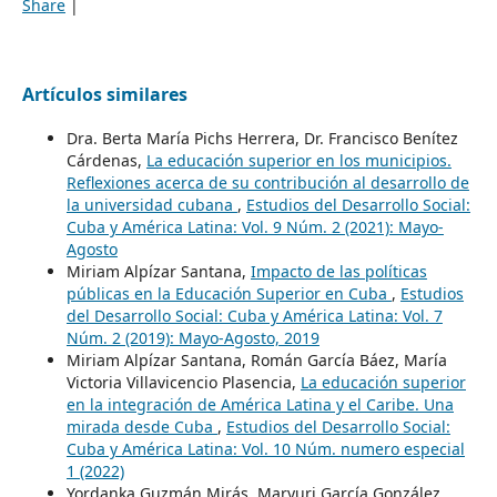
Share
|
Artículos similares
Dra. Berta María Pichs Herrera, Dr. Francisco Benítez
Cárdenas,
La educación superior en los municipios.
Reflexiones acerca de su contribución al desarrollo de
la universidad cubana
,
Estudios del Desarrollo Social:
Cuba y América Latina: Vol. 9 Núm. 2 (2021): Mayo-
Agosto
Miriam Alpízar Santana,
Impacto de las políticas
públicas en la Educación Superior en Cuba
,
Estudios
del Desarrollo Social: Cuba y América Latina: Vol. 7
Núm. 2 (2019): Mayo-Agosto, 2019
Miriam Alpízar Santana, Román García Báez, María
Victoria Villavicencio Plasencia,
La educación superior
en la integración de América Latina y el Caribe. Una
mirada desde Cuba
,
Estudios del Desarrollo Social:
Cuba y América Latina: Vol. 10 Núm. numero especial
1 (2022)
Yordanka Guzmán Mirás, Maryuri García González,