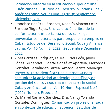
Formación integral en la educación superior: una
visión cubana
,
Estudios del Desarrollo Social: Cuba y
América Latina: Vol. 7 Núm. 3 (2019): Septiembre-
Diciembre, 2019
Francisco Benítez Cárdenas, Rodolfo Alarcón Ortiz† ,
Enrique Iñigo Bajos,
Una valoración crítica de la
conformación e importancia de los rankings
universitarios nacionales para proponer su empleo en
Cuba
,
Estudios del Desarrollo Social: Cuba y América
Latina: Vol. 10 Núm. 3 (2022): Septiembre-Diciembre,
2022
Yinet Cortizas Enríquez, Laura Curiel Peón, Javier
López Fernández, Odette González Aportela, Mercedes
González Fernández-Larrea, Amado Batista Mainegra,
Proyecto “Letra científica”: una alternativa para
comunicar la actividad académica, científica y de
gestión del CEPES
,
Estudios del Desarrollo Social:
Cuba y América Latina: Vol. 10 Núm. Especial No.2
(2022): Numero Especial 2
Dr. Maikel Carnero Sánchez, Dra. Nancy Yolanda
González Domínguez,
Comunicación profesionalizada
en contextos de educación superior
,
Estudios del