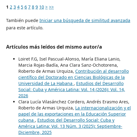
1
2
3
4
5
6
7
8
9
10
>
>>
También puede
Iniciar una búsqueda de similitud avanzada
para este artículo.
Artículos más leídos del mismo autor/a
Loiret F.G, Isel Pascual-Alonso, María Eliana Lanio,
Marcia Rojas-Badía, Ana Clara Sanz-Ochotorena,
Roberto de Armas Urquiza,
Contribución al desarrollo
científico del Doctorado en Ciencias Biológicas de la
Universidad de La Habana
,
Estudios del Desarrollo
Social: Cuba y América Latina: Vol. 14 (2026): Vol. 14,
2026
Clara Lucía Vilasánchez Cordero, Andrés Erasmo Ares,
Roberto de Armas Urquiza,
La internacionalización y el
papel de las exportaciones en la Educación Superior
cubana
,
Estudios del Desarrollo Social: Cuba y
América Latina: Vol. 13 Núm. 3 (2025): Septiembre-
Diciembre, 2025