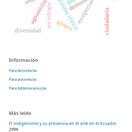
empirismo crítico
agnosticismo
escepticismo
demuna
sociología
ciudadanía
género
diversidad
Información
Para lectores/as
Para autores/as
Para bibliotecarios/as
Más leído
El indigenismo y su presencia en el arte en el Ecuador
2996