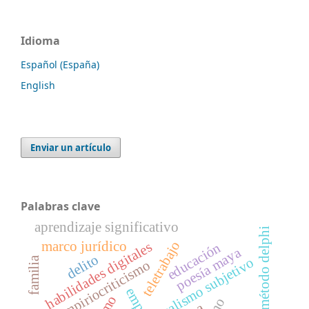
Idioma
Español (España)
English
Enviar un artículo
Palabras clave
aprendizaje significativo
método delphi
teletrabajo
marco jurídico
habilidades digitales
educación
poesía maya
delito
familia
dealismo subjetivo
empiriocriticismo